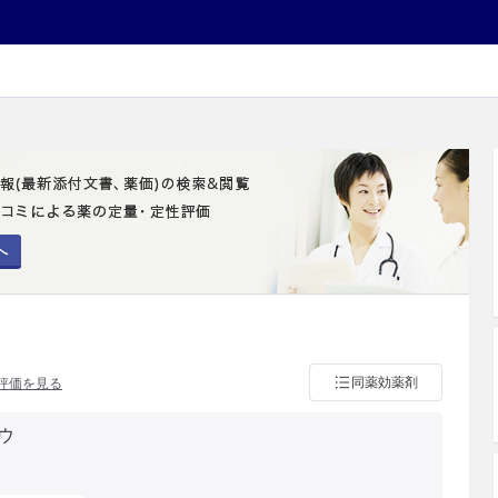
へ
同薬効薬剤
評価を見る
ウ