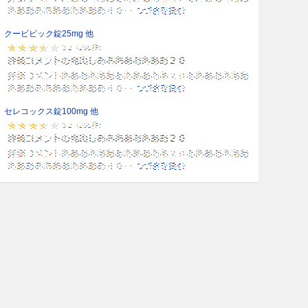
クービビック錠25mg 他
セレコックス錠100mg 他