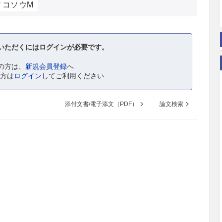
ノコソウM
いただくにはログインが必要です。
の方は、
新規会員登録
へ
の方は
ログイン
してご利用ください
添付文書/電子添文（PDF）
論文検索