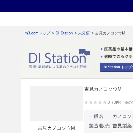
m3.comトップ
>
DI Station
>
未分類
> 吉見カノコソウM
DI Station トップ
吉見カノコソウM
0（0件）
薬の
一般名
カノコソ
製造/販売
吉見製薬
吉見カノコソウM