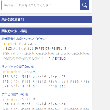
未分類関連薬剤
閲覧数の多い薬剤
乾燥弱毒生水痘ワクチン「ビケン」
リンヴォック錠7.5mg 他
デエビゴ錠2.5mg 他