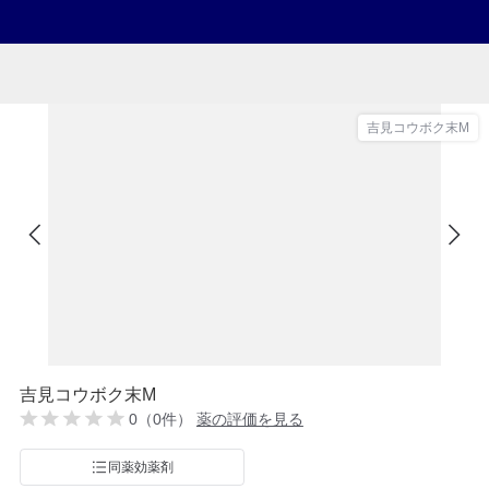
吉見コウボク末M
吉見コウボク末M
0（0件）
薬の評価を見る
同薬効薬剤