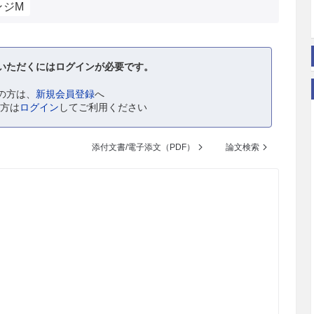
ンジM
いただくにはログインが必要です。
の方は、
新規会員登録
へ
の方は
ログイン
してご利用ください
添付文書/電子添文（PDF）
論文検索