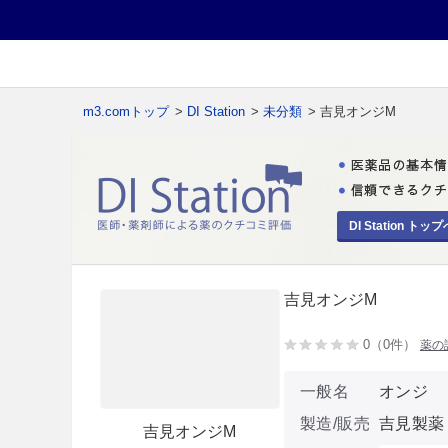
m3.comトップ
>
DI Station
>
未分類
> 吉見オンジM
DI Station トップ
吉見オンジM
0（0件）
薬の
一般名
オンジ
製造/販売
吉見製薬
吉見オンジM