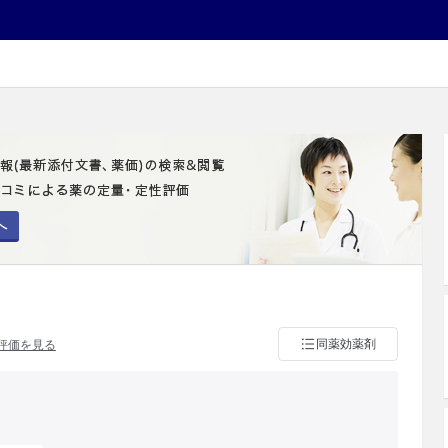
へ
同薬効薬剤
評価を見る