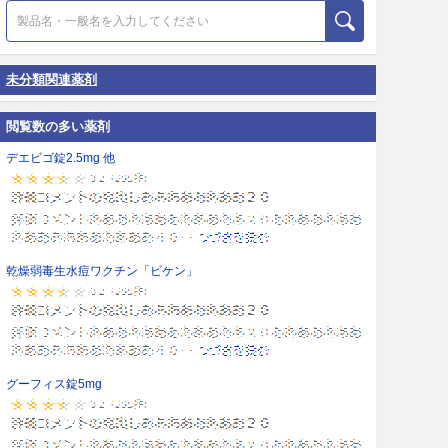
未分類関連薬剤
閲覧数の多い薬剤
デエビゴ錠2.5mg 他
乾燥弱毒生水痘ワクチン「ビケン」
グーフィス錠5mg