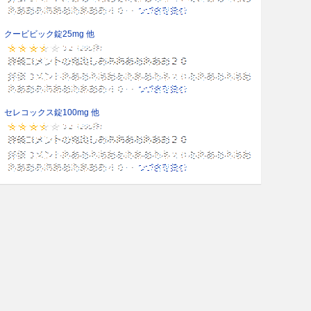
クービビック錠25mg 他
セレコックス錠100mg 他