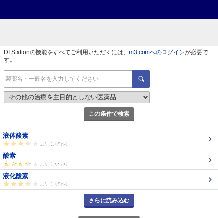
DI Stationの機能をすべてご利用いただくには、
m3.comへのログイン
が必要で
す。
この条件で検索
液体酸素
酸素
液化酸素
さらに読み込む