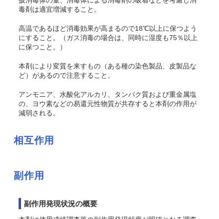
披消毒体の量、消毒体による消毒剤の吸着などを考慮し消
毒剤は適宜増減すること。
高温であるほど消毒効果が高まるので18℃以上に保つよう
にすること。（ガス消毒の場合は、同時に湿度も75％以上
に保つこと。）
本剤により変質を来すもの（ある種の染色製品、皮製品な
ど）があるので注意すること。
アンモニア、水酸化アルカリ、タンパク質および重金属塩
の、ヨウ素などの易還元性物質が共存すると本剤の作用が
減弱される。
相互作用
副作用
副作用発現状況の概要