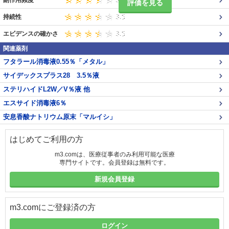
副作用頻度
評価を見る
持続性
エビデンスの確かさ
関連薬剤
フタラール消毒液0.55％「メタル」
サイデックスプラス28 3.5％液
ステリハイドL2W／V％液 他
エスサイド消毒液6％
安息香酸ナトリウム原末「マルイシ」
はじめてご利用の方
m3.comは、医療従事者のみ利用可能な医療
専門サイトです。会員登録は無料です。
新規会員登録
m3.comにご登録済の方
ログイン