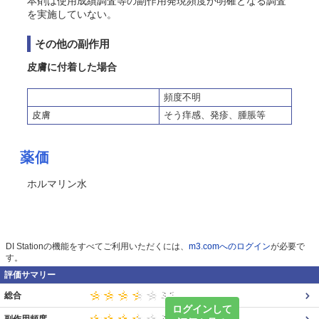
本剤は使用成績調査等の副作用発現頻度が明確となる調査
を実施していない。
その他の副作用
皮膚に付着した場合
頻度不明
皮膚
そう痒感、発疹、腫脹等
薬価
ホルマリン水
DI Stationの機能をすべてご利用いただくには、
m3.comへのログイン
が必要で
す。
評価サマリー
総合
ログインして