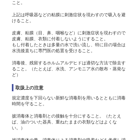
こと。
上記は呼吸器などの粘膜に刺激症状を現わすので吸入を避
けること。
皮膚、粘膜（目、鼻、咽喉など）に刺激症状を現わすので
皮膚、粘膜、衣類に付着しないようにすること。
もし付着したときは多量の水で洗い流し、特に目の場合は
水洗後直ちに専門医の処置を受けること。
消毒後、残留するホルムアルデヒドは適切な方法で除去す
ること。（たとえば、水洗、アンモニア水の散布・蒸発な
ど）
取扱上の注意
規定濃度を下回らない新鮮な消毒剤を用いるとともに消毒
時間を守ること。
披消毒体と消毒剤との接触を十分にすること。（たとえ
ば、油のついた器具、重ねたままの衣類などはよくな
い。）