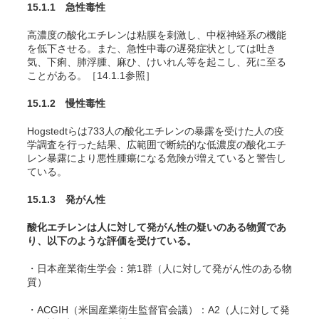
15.1.1 急性毒性
高濃度の酸化エチレンは粘膜を刺激し、中枢神経系の機能
を低下させる。また、急性中毒の遅発症状としては吐き
気、下痢、肺浮腫、麻ひ、けいれん等を起こし、死に至る
ことがある
。［14.1.1参照］
15.1.2 慢性毒性
Hogstedtらは733人の酸化エチレンの暴露を受けた人の疫
学調査を行った結果、広範囲で断続的な低濃度の酸化エチ
レン暴露により悪性腫瘍になる危険が増えていると警告し
ている
。
15.1.3 発がん性
酸化エチレンは人に対して発がん性の疑いのある物質であ
り、以下のような評価を受けている。
・日本産業衛生学会：第1群（人に対して発がん性のある物
質）
・ACGIH（米国産業衛生監督官会議）：A2（人に対して発