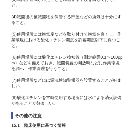
と。
(4)滅菌後の被滅菌物を保管する部屋などの換気は十分にす
ること。
(5)使用場所には換気扇などを取り付けて換気を良くし、作
業環境における酸化エチレン濃度を許容濃度以下に保つこ
と
。
(6)使用場所には酸化エチレン検知管（測定範囲0.1〜100pp
m）などを備えておき、滅菌装置の開放時などに作業環境
を調べ、作業管理を行うこと
。
(7)使用場所などには漏洩検知警報器を設置することが好ま
しい
。
(8)酸化エチレンを常時使用する場所には水による消火設備
があることが好ましい
。
その他の注意
15.1 臨床使用に基づく情報