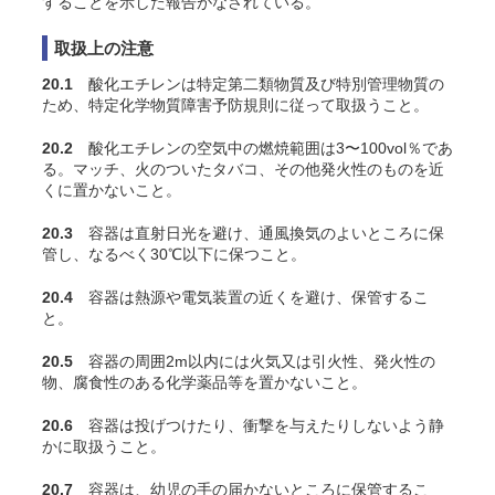
することを示した報告がなされている
。
取扱上の注意
20.1
酸化エチレンは特定第二類物質及び特別管理物質の
ため、特定化学物質障害予防規則に従って取扱うこと
。
20.2
酸化エチレンの空気中の燃焼範囲は3〜100vol％であ
る。マッチ、火のついたタバコ、その他発火性のものを近
くに置かないこと。
20.3
容器は直射日光を避け、通風換気のよいところに保
管し、なるべく30℃以下に保つこと。
20.4
容器は熱源や電気装置の近くを避け、保管するこ
と。
20.5
容器の周囲2m以内には火気又は引火性、発火性の
物、腐食性のある化学薬品等を置かないこと。
20.6
容器は投げつけたり、衝撃を与えたりしないよう静
かに取扱うこと
。
20.7
容器は、幼児の手の届かないところに保管するこ