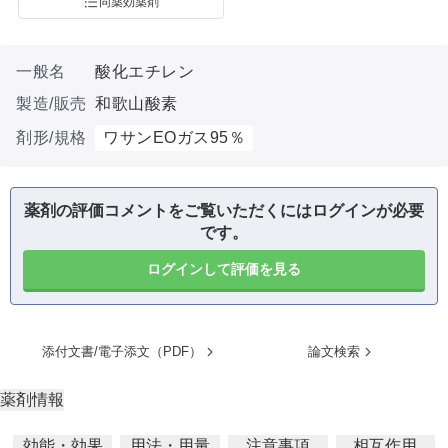
同薬効薬剤
一般名
酸化エチレン
製造/販売
和歌山酸素
剤形/規格
ワサンEOガス95％
薬剤の評価コメントをご覧いただくにはログインが必要
です。
ログインして評価を見る
添付文書/電子添文（PDF）
論文検索
薬剤情報
効能・効果
用法・用量
注意事項
相互作用