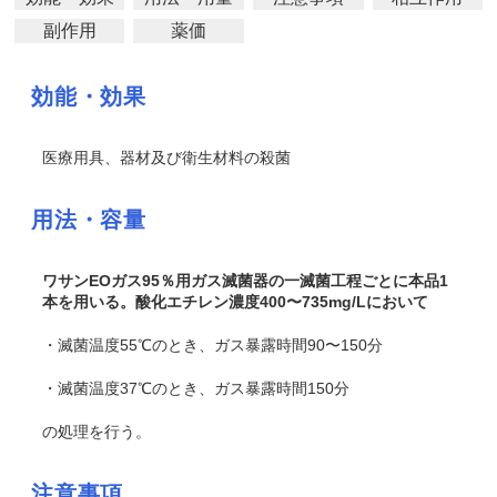
副作用
薬価
効能・効果
医療用具、器材及び衛生材料の殺菌
用法・容量
ワサンEOガス95％用ガス滅菌器の一滅菌工程ごとに本品1
本を用いる。酸化エチレン濃度400〜735mg/Lにおいて
・滅菌温度55℃のとき、ガス暴露時間90〜150分
・滅菌温度37℃のとき、ガス暴露時間150分
の処理を行う。
注意事項