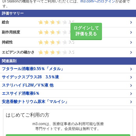
DI Stationの機能をすべてご利用いただくには、
m3.comへのログイン
が必要で
す。
評価サマリー
総合
ログインして
副作用頻度
評価を見る
持続性
エビデンスの確かさ
関連薬剤
フタラール消毒液0.55％「メタル」
サイデックスプラス28 3.5％液
ステリハイドL2W／V％液 他
エスサイド消毒液6％
安息香酸ナトリウム原末「マルイシ」
はじめてご利用の方
m3.comは、医療従事者のみ利用可能な医療
専門サイトです。会員登録は無料です。