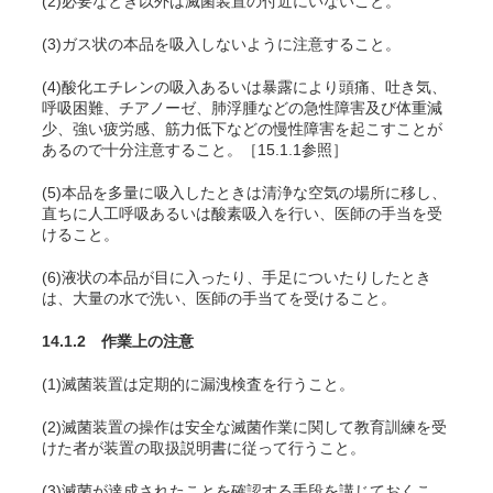
(2)必要なとき以外は滅菌装置の付近にいないこと。
(3)ガス状の本品を吸入しないように注意すること。
(4)酸化エチレンの吸入あるいは暴露により頭痛、吐き気、
呼吸困難、チアノーゼ、肺浮腫などの急性障害及び体重減
少、強い疲労感、筋力低下などの慢性障害を起こすことが
あるので十分注意すること。［15.1.1参照］
(5)本品を多量に吸入したときは清浄な空気の場所に移し、
直ちに人工呼吸あるいは酸素吸入を行い、医師の手当を受
けること。
(6)液状の本品が目に入ったり、手足についたりしたとき
は、大量の水で洗い、医師の手当てを受けること。
14.1.2 作業上の注意
(1)滅菌装置は定期的に漏洩検査を行うこと。
(2)滅菌装置の操作は安全な滅菌作業に関して教育訓練を受
けた者が装置の取扱説明書に従って行うこと。
(3)滅菌が達成されたことを確認する手段を講じておくこ