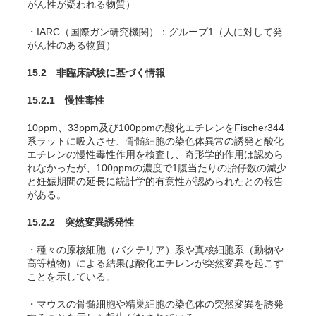
がん性が疑われる物質）
・IARC（国際ガン研究機関）：グループ1（人に対して発
がん性のある物質）
15.2 非臨床試験に基づく情報
15.2.1 慢性毒性
10ppm、33ppm及び100ppmの酸化エチレンをFischer344
系ラットに吸入させ、骨髄細胞の染色体異常の誘発と酸化
エチレンの慢性毒性作用を検査し、奇形学的作用は認めら
れなかったが、100ppmの濃度で1腹当たりの胎仔数の減少
と妊娠期間の延長に統計学的有意性が認められたとの報告
がある
。
15.2.2 突然変異誘発性
・種々の原核細胞（バクテリア）系や真核細胞系（動物や
高等植物）による結果は酸化エチレンが突然変異を起こす
ことを示している
。
・マウスの骨髄細胞や精巣細胞の染色体の突然変異を誘発