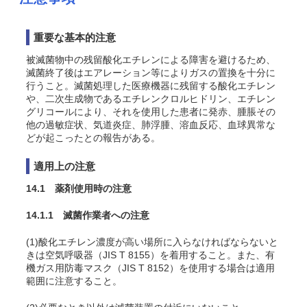
重要な基本的注意
被滅菌物中の残留酸化エチレンによる障害を避けるため、
滅菌終了後はエアレーション等によりガスの置換を十分に
行うこと。滅菌処理した医療機器に残留する酸化エチレン
や、二次生成物であるエチレンクロルヒドリン、エチレン
グリコールにより、それを使用した患者に発赤、腫脹その
他の過敏症状、気道炎症、肺浮腫、溶血反応、血球異常な
どが起こったとの報告がある。
適用上の注意
14.1 薬剤使用時の注意
14.1.1 滅菌作業者への注意
(1)酸化エチレン濃度が高い場所に入らなければならないと
きは空気呼吸器（JIS T 8155）を着用すること。また、有
機ガス用防毒マスク（JIS T 8152）を使用する場合は適用
範囲に注意すること。