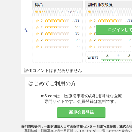
8.2
本剤にて消毒を行った術中経
用した患者に、口唇・口腔・食
らわれたとの報告があるので、下記
・消毒を行う前に、医療器具
ログインし
を用いて十分に洗浄し洗い流
・消毒終了後は多量の水で本
・細孔を有する等構造の複雑
・本剤又はフタラールに対し
評価コメントはまだありません
た医療器具等を使用しないこ
はじめてご利用の方
適用上の注意
m3.comは、医療従事者のみ利用可能な医療
14.1 薬剤使用時の注意
専門サイトです。会員登録は無料です。
14.1.1
人工透析用ダイアライ
新規会員登録
用しないこと。
薬剤情報提供：一般財団法人日本医薬情報センター 剤形写真提供：株式会
14.1.2
ニッケルでメッキされ
・薬剤情報・剤形写真は月一回更新しておりますが、ご覧いただいた時点で