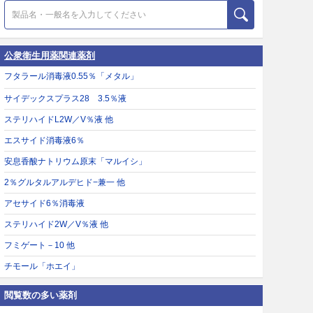
公衆衛生用薬関連薬剤
フタラール消毒液0.55％「メタル」
サイデックスプラス28 3.5％液
ステリハイドL2W／V％液 他
エスサイド消毒液6％
安息香酸ナトリウム原末「マルイシ」
2％グルタルアルデヒド−兼一 他
アセサイド6％消毒液
ステリハイド2W／V％液 他
フミゲート－10 他
チモール「ホエイ」
閲覧数の多い薬剤