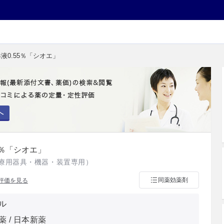
液0.55％「シオエ」
へ
5％「シオエ」
療用器具・機器・装置専用）
同薬効薬剤
評価を見る
ル
 / 日本新薬