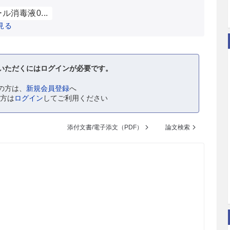
ル消毒液0...
見る
いただくにはログインが必要です。
の方は、
新規会員登録
へ
の方は
ログイン
してご利用ください
添付文書/電子添文（PDF）
論文検索