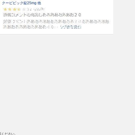
クービビック錠25mg 他
認ください。