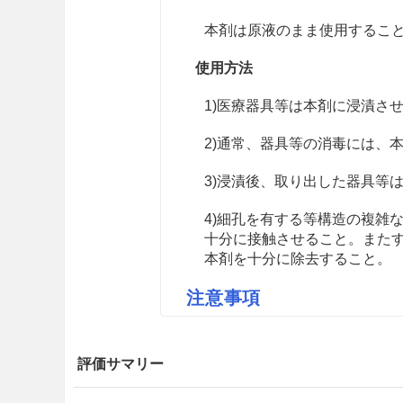
本剤は原液のまま使用するこ
使用方法
1)医療器具等は本剤に浸漬さ
2)通常、器具等の消毒には、
3)浸漬後、取り出した器具等
4)細孔を有する等構造の複雑
十分に接触させること。また
本剤を十分に除去すること。
注意事項
重要な基本的注意
評価サマリー
8.1
人体には使用しないこと。