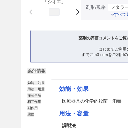
「シオエ」
剤形/規格
フタラー
すべて
薬剤の評価コメントをご覧
はじめてご利用
すでにm3.comをご利用
薬剤情報
効能・効果
効能・効果
用法・用量
注意事項
医療器具の化学的殺菌・消毒
相互作用
副作用
用法・容量
薬価
調製法