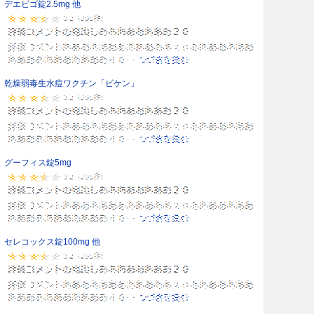
デエビゴ錠2.5mg 他
乾燥弱毒生水痘ワクチン「ビケン」
グーフィス錠5mg
セレコックス錠100mg 他