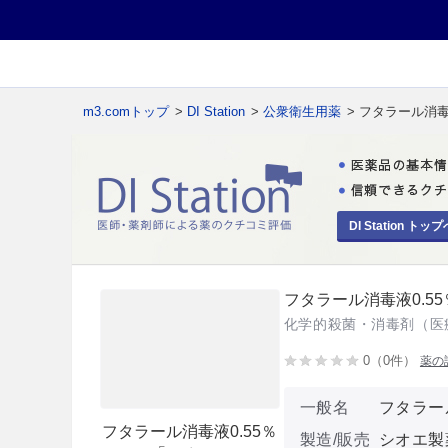
m3.comトップ
>
DI Station
>
公衆衛生用薬
> フタラール消毒
DI Station トップ
フタラール消毒液0.5
化学的殺菌・消毒剤（医
0（0件）
薬の
一般名
フタラー
フタラール消毒液0.55％
製造/販売
シオエ製薬