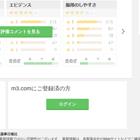
食道心エコー（TEE）プローブ等の医療器具を使
道・胃等に着色、粘膜損傷、化学熱傷等の症状があ
の点に注意すること。［14.1.10参照］
等に推奨されている方法により、水又は酵素洗浄剤
て評価コメントを見る
すこと。
剤を十分にすすぐこと。
な器具類では、特に注意して十分にすすぐこと。
過敏症の既往歴のある者には、本剤にて消毒を行っ
と。
m3.comにご登録済の方
ログイン
ザー等、再使用が推奨されていない医療器具には使
社薬事日報社
た金属やステンレス鋼では、1ヶ月にわたる長期の
最新情報ではない可能性がございます。 最新情報は、各製薬会社のWebサイトなどでご確