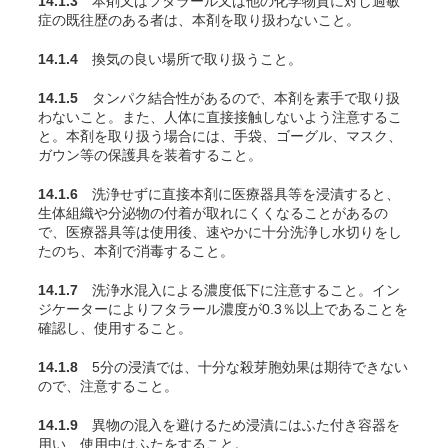
14.1.3
本剤又はフタラール又は他の化学物質に対し過敏
症の既往歴のある者は、本剤を取り扱わないこと。
14.1.4
換気の良い場所で取り扱うこと。
14.1.5
タンパク結合性があるので、本剤を素手で取り扱
わないこと。また、人体に直接接触しないよう注意するこ
と。本剤を取り扱う場合には、手袋、ゴーグル、マスク、
ガウン等の保護具を装着すること。
14.1.6
洗浄せずに直接本剤に医療器具等を浸漬すると、
生体組織や分泌物の付着が取れにくくなることがあるの
で、医療器具等は使用後、速やかに十分洗浄し水切りをし
たのち、本剤で消毒すること。
14.1.7
洗浄水混入による濃度低下に注意すること。イン
ジケーターによりフタラール濃度が0.3％以上であることを
確認し、使用すること。
14.1.8
5分の浸漬では、十分な殺芽胞効果は期待できない
ので、注意すること。
14.1.9
異物の混入を避けるため浸漬にはふた付き容器を
用い、使用中はふたをすること。