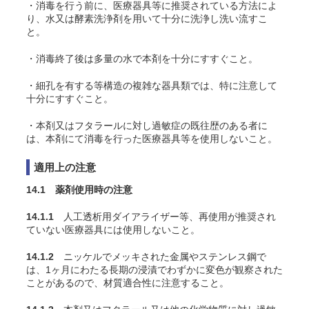
・消毒を行う前に、医療器具等に推奨されている方法によ
り、水又は酵素洗浄剤を用いて十分に洗浄し洗い流すこ
と。
・消毒終了後は多量の水で本剤を十分にすすぐこと。
・細孔を有する等構造の複雑な器具類では、特に注意して
十分にすすぐこと。
・本剤又はフタラールに対し過敏症の既往歴のある者に
は、本剤にて消毒を行った医療器具等を使用しないこと。
適用上の注意
14.1 薬剤使用時の注意
14.1.1
人工透析用ダイアライザー等、再使用が推奨され
ていない医療器具には使用しないこと。
14.1.2
ニッケルでメッキされた金属やステンレス鋼で
は、1ヶ月にわたる長期の浸漬でわずかに変色が観察された
ことがあるので、材質適合性に注意すること
。