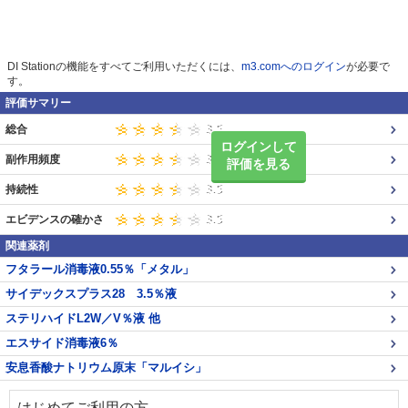
DI Stationの機能をすべてご利用いただくには、
m3.comへのログイン
が必要で
す。
評価サマリー
総合
ログインして
副作用頻度
評価を見る
持続性
エビデンスの確かさ
関連薬剤
フタラール消毒液0.55％「メタル」
サイデックスプラス28 3.5％液
ステリハイドL2W／V％液 他
エスサイド消毒液6％
安息香酸ナトリウム原末「マルイシ」
はじめてご利用の方