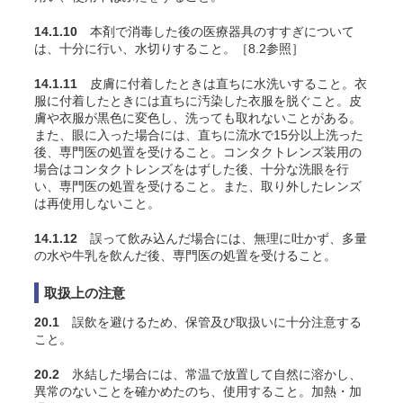
14.1.10
本剤で消毒した後の医療器具のすすぎについて
は、十分に行い、水切りすること。［8.2参照］
14.1.11
皮膚に付着したときは直ちに水洗いすること。衣
服に付着したときには直ちに汚染した衣服を脱ぐこと。皮
膚や衣服が黒色に変色し、洗っても取れないことがある。
また、眼に入った場合には、直ちに流水で15分以上洗った
後、専門医の処置を受けること。コンタクトレンズ装用の
場合はコンタクトレンズをはずした後、十分な洗眼を行
い、専門医の処置を受けること。また、取り外したレンズ
は再使用しないこと。
14.1.12
誤って飲み込んだ場合には、無理に吐かず、多量
の水や牛乳を飲んだ後、専門医の処置を受けること。
取扱上の注意
20.1
誤飲を避けるため、保管及び取扱いに十分注意する
こと。
20.2
氷結した場合には、常温で放置して自然に溶かし、
異常のないことを確かめたのち、使用すること。加熱・加