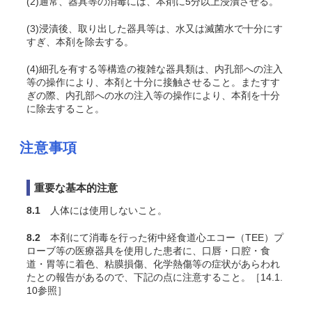
(2)通常、器具等の消毒には、本剤に5分以上浸漬させる。
(3)浸漬後、取り出した器具等は、水又は滅菌水で十分にす
すぎ、本剤を除去する。
(4)細孔を有する等構造の複雑な器具類は、内孔部への注入
等の操作により、本剤と十分に接触させること。またすす
ぎの際、内孔部への水の注入等の操作により、本剤を十分
に除去すること。
注意事項
重要な基本的注意
8.1
人体には使用しないこと。
8.2
本剤にて消毒を行った術中経食道心エコー（TEE）プ
ローブ等の医療器具を使用した患者に、口唇・口腔・食
道・胃等に着色、粘膜損傷、化学熱傷等の症状があらわれ
たとの報告があるので、下記の点に注意すること。［14.1.
10参照］