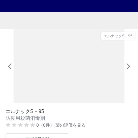
エルナックS－95
エルナックS－95
防疫用殺菌消毒剤
0（0件）
薬の評価を見る