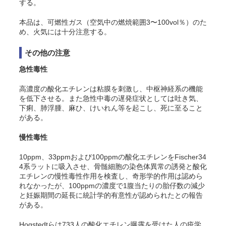
する。
本品は、可燃性ガス（空気中の燃焼範囲3〜100vol％）のた
め、火気には十分注意する。
その他の注意
急性毒性
高濃度の酸化エチレンは粘膜を刺激し、中枢神経系の機能
を低下させる。また急性中毒の遅発症状としては吐き気、
下痢、肺浮腫、麻ひ、けいれん等を起こし、死に至ること
がある。
慢性毒性
10ppm、33ppmおよび100ppmの酸化エチレンをFischer34
4系ラットに吸入させ、骨髄細胞の染色体異常の誘発と酸化
エチレンの慢性毒性作用を検査し、奇形学的作用は認めら
れなかったが、100ppmの濃度で1腹当たりの胎仔数の減少
と妊娠期間の延長に統計学的有意性が認められたとの報告
がある。
Hogstedtらは733人の酸化エチレン曝露を受けた人の疫学