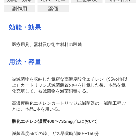
副作用
薬価
効能・効果
医療用具、器材及び衛生材料の殺菌
用法・容量
被滅菌物を収納した気密な高濃度酸化エチレン（95vol％以
上）カートリッジ式滅菌装置の中を排気した後、本品を気
化充填して、被滅菌物を滅菌消毒する。
高濃度酸化エチレンカートリッジ式滅菌器の一滅菌工程ご
とに、本品1本を用いる。
酸化エチレン濃度400〜735mg／Lにおいて
滅菌温度55℃の時、ガス暴露時間90〜150分