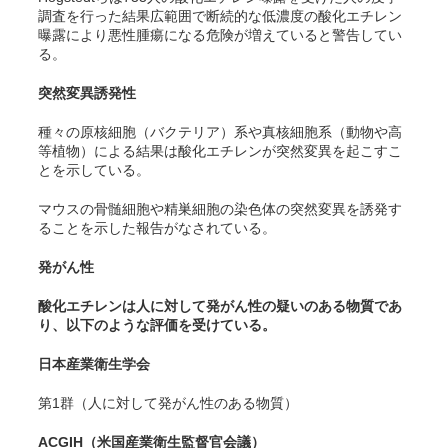
調査を行った結果広範囲で断続的な低濃度の酸化エチレン
曝露により悪性腫瘍になる危険が増えていると警告してい
る。
突然変異誘発性
種々の原核細胞（バクテリア）系や真核細胞系（動物や高
等植物）による結果は酸化エチレンが突然変異を起こすこ
とを示している。
マウスの骨髄細胞や精巣細胞の染色体の突然変異を誘発す
ることを示した報告がなされている。
発がん性
酸化エチレンは人に対して発がん性の疑いのある物質であ
り、以下のような評価を受けている。
日本産業衛生学会
第1群（人に対して発がん性のある物質）
ACGIH（米国産業衛生監督官会議）