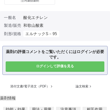
同薬効薬剤
一般名
酸化エチレン
製造/販売
和歌山酸素
剤形/規格
エルナックS－95
薬剤の評価コメントをご覧いただくにはログインが必要
です。
ログインして評価を見る
添付文書/電子添文（PDF）
論文検索
薬剤情報
効能・効果
用法・用量
注意事項
相互作用