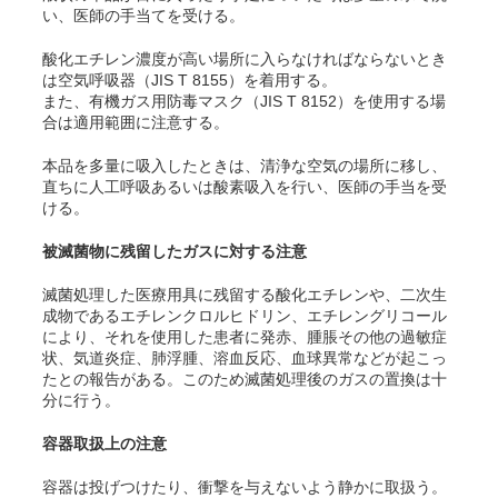
い、医師の手当てを受ける。
酸化エチレン濃度が高い場所に入らなければならないとき
は空気呼吸器（JIS T 8155）を着用する。
また、有機ガス用防毒マスク（JIS T 8152）を使用する場
合は適用範囲に注意する。
本品を多量に吸入したときは、清浄な空気の場所に移し、
直ちに人工呼吸あるいは酸素吸入を行い、医師の手当を受
ける。
被滅菌物に残留したガスに対する注意
滅菌処理した医療用具に残留する酸化エチレンや、二次生
成物であるエチレンクロルヒドリン、エチレングリコール
により、それを使用した患者に発赤、腫脹その他の過敏症
状、気道炎症、肺浮腫、溶血反応、血球異常などが起こっ
たとの報告がある。このため滅菌処理後のガスの置換は十
分に行う。
容器取扱上の注意
容器は投げつけたり、衝撃を与えないよう静かに取扱う。