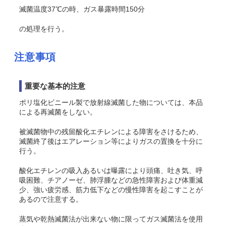
滅菌温度37℃の時、ガス暴露時間150分
の処理を行う。
注意事項
重要な基本的注意
ポリ塩化ビニール製で放射線滅菌した物については、本品
による再滅菌をしない。
被滅菌物中の残留酸化エチレンによる障害をさけるため、
滅菌終了後はエアレーション等によりガスの置換を十分に
行う。
酸化エチレンの吸入あるいは曝露により頭痛、吐き気、呼
吸困難、チアノーゼ、肺浮腫などの急性障害および体重減
少、強い疲労感、筋力低下などの慢性障害を起こすことが
あるので注意する。
蒸気や乾熱滅菌法が出来ない物に限ってガス滅菌法を使用