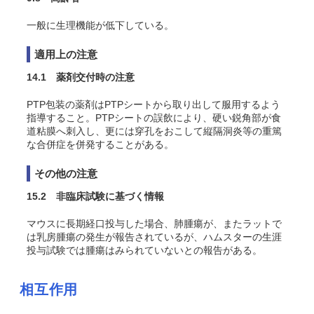
一般に生理機能が低下している。
適用上の注意
14.1 薬剤交付時の注意
PTP包装の薬剤はPTPシートから取り出して服用するよう
指導すること。PTPシートの誤飲により、硬い鋭角部が食
道粘膜へ刺入し、更には穿孔をおこして縦隔洞炎等の重篤
な合併症を併発することがある。
その他の注意
15.2 非臨床試験に基づく情報
マウスに長期経口投与した場合、肺腫瘍が
、またラットで
は乳房腫瘍の発生が報告されているが
、ハムスターの生涯
投与試験では腫瘍はみられていないとの報告がある
。
相互作用