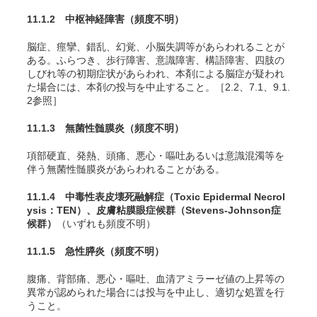
11.1.2 中枢神経障害
（頻度不明）
脳症、痙攣、錯乱、幻覚、小脳失調等があらわれることが
ある。ふらつき、歩行障害、意識障害、構語障害、四肢の
しびれ等の初期症状があらわれ、本剤による脳症が疑われ
た場合には、本剤の投与を中止すること。［2.2、7.1、9.1.
2参照］
11.1.3 無菌性髄膜炎
（頻度不明）
項部硬直、発熱、頭痛、悪心・嘔吐あるいは意識混濁等を
伴う無菌性髄膜炎があらわれることがある。
11.1.4 中毒性表皮壊死融解症（Toxic Epidermal Necrol
ysis：TEN）、皮膚粘膜眼症候群（Stevens-Johnson症
候群）
（いずれも頻度不明）
11.1.5 急性膵炎
（頻度不明）
腹痛、背部痛、悪心・嘔吐、血清アミラーゼ値の上昇等の
異常が認められた場合には投与を中止し、適切な処置を行
うこと。