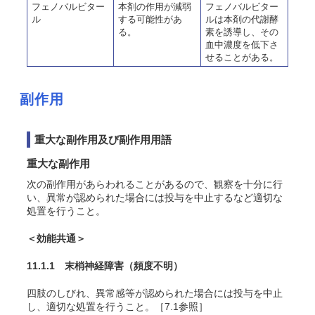
フェノバルビター
本剤の作用が減弱
フェノバルビター
ル
する可能性があ
ルは本剤の代謝酵
る。
素を誘導し、その
血中濃度を低下さ
せることがある。
副作用
重大な副作用及び副作用用語
重大な副作用
次の副作用があらわれることがあるので、観察を十分に行
い、異常が認められた場合には投与を中止するなど適切な
処置を行うこと。
＜効能共通＞
11.1.1 末梢神経障害
（頻度不明）
四肢のしびれ、異常感等が認められた場合には投与を中止
し、適切な処置を行うこと。［7.1参照］