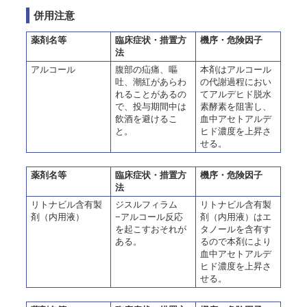
併用注意
薬剤名等
臨床症状・措置方
機序・危険因子
法
アルコール
腹部の疝痛、嘔
本剤はアルコール
吐、潮紅があらわ
の代謝過程におい
れることがあるの
てアルデヒド脱水
で、投与期間中は
素酵素を阻害し、
飲酒を避けるこ
血中アセトアルデ
と。
ヒド濃度を上昇さ
せる。
薬剤名等
臨床症状・措置方
機序・危険因子
法
リトナビル含有製
ジスルフィラム
リトナビル含有製
剤（内用液）
−アルコール反応
剤（内用液）はエ
を起こすおそれが
タノールを含有す
ある。
るので本剤により
血中アセトアルデ
ヒド濃度を上昇さ
せる。