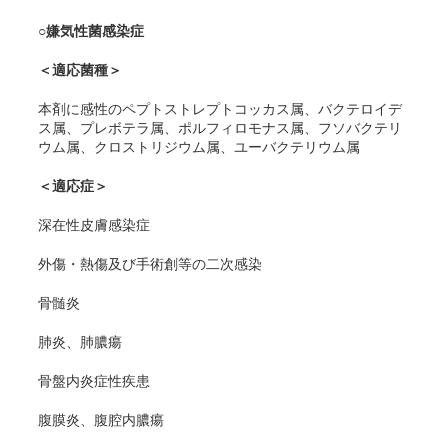
○嫌気性菌感染症
＜適応菌種＞
本剤に感性のペプトストレプトコッカス属、バクテロイデ
ス属、プレボテラ属、ポルフィロモナス属、フソバクテリ
ウム属、クロストリジウム属、ユーバクテリウム属
＜適応症＞
深在性皮膚感染症
外傷・熱傷及び手術創等の二次感染
骨髄炎
肺炎、肺膿瘍
骨盤内炎症性疾患
腹膜炎、腹腔内膿瘍