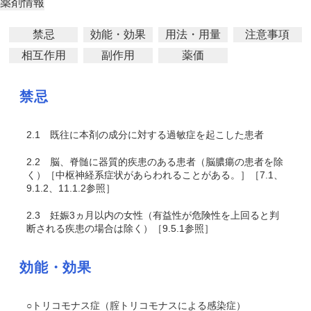
薬剤情報
禁忌
効能・効果
用法・用量
注意事項
相互作用
副作用
薬価
禁忌
2.1
既往に本剤の成分に対する過敏症を起こした患者
2.2
脳、脊髄に器質的疾患のある患者（脳膿瘍の患者を除
く）［中枢神経系症状があらわれることがある。］［7.1、
9.1.2、11.1.2参照］
2.3
妊娠3ヵ月以内の女性（有益性が危険性を上回ると判
断される疾患の場合は除く）［9.5.1参照］
効能・効果
○トリコモナス症（腟トリコモナスによる感染症）