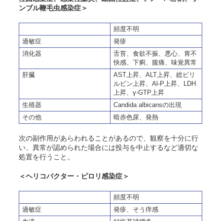
ンブル鞭毛虫感染症＞
頻度不明
過敏症
発疹
消化器
舌苔、食欲不振、悪心、胃不
快感、下痢、腹痛、味覚異常
肝臓
AST上昇、ALT上昇、総ビリ
ルビン上昇、Al-P上昇、LDH
上昇、γ-GTP上昇
生殖器
Candida albicans
の出現
その他
暗赤色尿、発熱
次の副作用があらわれることがあるので、観察を十分に行
い、異常が認められた場合には投与を中止するなど適切な
処置を行うこと。
＜ヘリコバクター・ピロリ感染症＞
頻度不明
過敏症
発疹、そう痒感