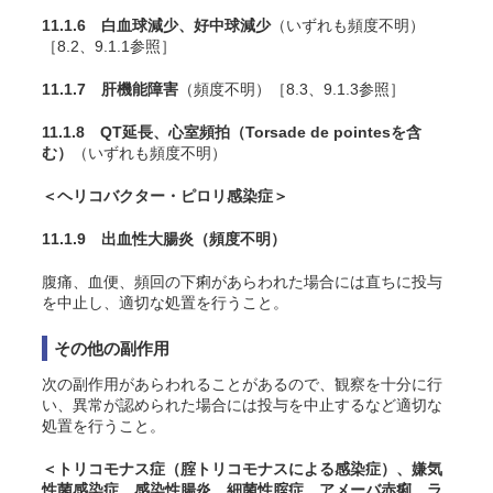
11.1.6 白血球減少、好中球減少
（いずれも頻度不明）
［8.2、9.1.1参照］
11.1.7 肝機能障害
（頻度不明）［8.3、9.1.3参照］
11.1.8 QT延長、心室頻拍（Torsade de pointesを含
む）
（いずれも頻度不明）
＜ヘリコバクター・ピロリ感染症＞
11.1.9 出血性大腸炎
（頻度不明）
腹痛、血便、頻回の下痢があらわれた場合には直ちに投与
を中止し、適切な処置を行うこと。
その他の副作用
次の副作用があらわれることがあるので、観察を十分に行
い、異常が認められた場合には投与を中止するなど適切な
処置を行うこと。
＜トリコモナス症（腟トリコモナスによる感染症）、嫌気
性菌感染症、感染性腸炎、細菌性腟症、アメーバ赤痢、ラ