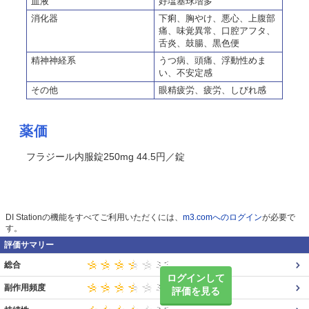
血液
好塩基球増多
消化器
下痢、胸やけ、悪心、上腹部
痛、味覚異常、口腔アフタ、
舌炎、鼓腸、黒色便
精神神経系
うつ病、頭痛、浮動性めま
い、不安定感
その他
眼精疲労、疲労、しびれ感
薬価
フラジール内服錠250mg 44.5円／錠
DI Stationの機能をすべてご利用いただくには、
m3.comへのログイン
が必要で
す。
評価サマリー
総合
ログインして
副作用頻度
評価を見る