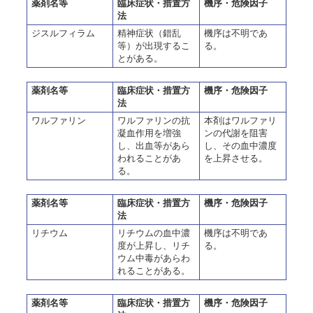
薬剤名等
臨床症状・措置方
機序・危険因子
法
ジスルフィラム
精神症状（錯乱
機序は不明であ
等）が出現するこ
る。
とがある。
薬剤名等
臨床症状・措置方
機序・危険因子
法
ワルファリン
ワルファリンの抗
本剤はワルファリ
凝血作用を増強
ンの代謝を阻害
し、出血等があら
し、その血中濃度
われることがあ
を上昇させる。
る。
薬剤名等
臨床症状・措置方
機序・危険因子
法
リチウム
リチウムの血中濃
機序は不明であ
度が上昇し、リチ
る。
ウム中毒があらわ
れることがある。
薬剤名等
臨床症状・措置方
機序・危険因子