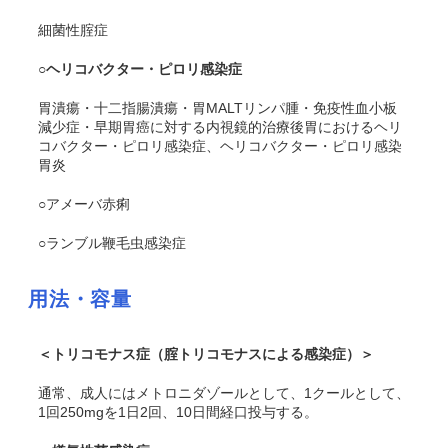
細菌性腟症
○ヘリコバクター・ピロリ感染症
胃潰瘍・十二指腸潰瘍・胃MALTリンパ腫・
免疫性血小板
減少症
・早期胃癌に対する内視鏡的治療後胃におけるヘリ
コバクター・ピロリ感染症、ヘリコバクター・ピロリ感染
胃炎
○アメーバ赤痢
○ランブル鞭毛虫感染症
用法・容量
＜トリコモナス症（腟トリコモナスによる感染症）＞
通常、成人にはメトロニダゾールとして、1クールとして、
1回250mgを1日2回、10日間経口投与する。