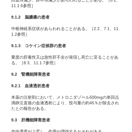
白血球減少、好中球減少があらわれることがある。［8.2、
11.1.6参照］
9.1.2 脳膿瘍の患者
中枢神経系症状があらわれることがある。［2.2、7.1、11.
1.2参照］
9.1.3 コケイン症候群の患者
重度の肝毒性又は急性肝不全が発現し死亡に至ることがあ
る。［8.3、11.1.7参照］
9.2 腎機能障害患者
9.2.1 血液透析患者
本薬の注射剤において、メトロニダゾール500mgの単回点
滴静注直後の血液透析により、投与量の約45％が除去され
たとの報告がある
。
9.3 肝機能障害患者
血中濃度が上昇し、作用が増強するおそれがある。