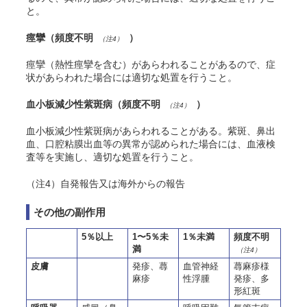
と。
痙攣（頻度不明
）
（注4）
痙攣（熱性痙攣を含む）があらわれることがあるので、症
状があらわれた場合には適切な処置を行うこと。
血小板減少性紫斑病（頻度不明
）
（注4）
血小板減少性紫斑病があらわれることがある。紫斑、鼻出
血、口腔粘膜出血等の異常が認められた場合には、血液検
査等を実施し、適切な処置を行うこと。
（注4）
自発報告又は
海外からの報告
その他の副作用
5％以上
1〜5％未
1％未満
頻度不明
満
（注4）
皮膚
発疹、蕁
血管神経
蕁麻疹様
麻疹
性浮腫
発疹、多
形紅斑