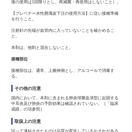
後の使用は1回限りとし、再滅菌・再使用はしないこと）。
【プレベナー水性懸濁皮下注の使用方法】に従い接種準備
を行うこと。
注射針の先端が血管内に入っていないことを確かめるこ
と。
本剤は、他剤と混合しないこと。
接種部位
接種部位は、通常、上腕伸側とし、アルコールで消毒す
る。
その他の注意
国内において、本剤に含まれる肺炎球菌血清型に起因する
中耳炎及び肺炎の予防効果は確認されていない。［「臨床
成績」の項参照］
取扱上の注意
誤って凍結させたものは品質が変化しているおそれがある