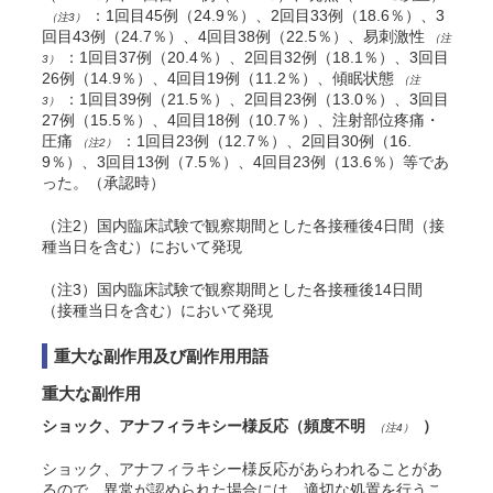
：1回目45例（24.9％）、2回目33例（18.6％）、3
（注3）
回目43例（24.7％）、4回目38例（22.5％）、易刺激性
（注
：1回目37例（20.4％）、2回目32例（18.1％）、3回目
3）
26例（14.9％）、4回目19例（11.2％）、傾眠状態
（注
：1回目39例（21.5％）、2回目23例（13.0％）、3回目
3）
27例（15.5％）、4回目18例（10.7％）、注射部位疼痛・
圧痛
：1回目23例（12.7％）、2回目30例（16.
（注2）
9％）、3回目13例（7.5％）、4回目23例（13.6％）等であ
った。（承認時）
（注2）国内臨床試験で観察期間とした各接種後4日間（接
種当日を含む）において発現
（注3）国内臨床試験で観察期間とした各接種後14日間
（接種当日を含む）において発現
重大な副作用及び副作用用語
重大な副作用
ショック、アナフィラキシー様反応（頻度不明
）
（注4）
ショック、アナフィラキシー様反応があらわれることがあ
るので、異常が認められた場合には、適切な処置を行うこ