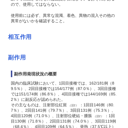
ので、使用してはならない。
使用前には必ず、異常な混濁、着色、異物の混入その他の
異常がないかを確認すること。
相互作用
副作用
副作用発現状況の概要
国内の臨床試験において、1回目接種では、162/181例（8
9.5％）、2回目接種では154/177例（87.0％）、3回目接種
では151/174例（86.8％）、4回目接種では144/169例（85.
2％）に副反応が認められた。
その主なものは、注射部位紅斑
：1回目146例（80.
（注2）
7％）、2回目141例（79.7％）、3回目131例（75.3％）、
4回目120例（71.0％）、注射部位硬結・腫脹
：1回
（注2）
目130例（71.8％）、2回目131例（74.0％）、3回目119例
（68.4％）、4回目109例（64.5％）、発熱（37.5℃以上）