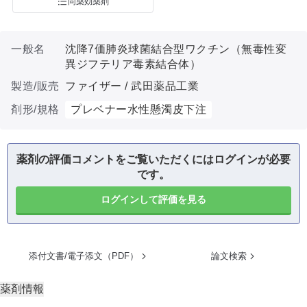
同薬効薬剤
一般名
沈降7価肺炎球菌結合型ワクチン（無毒性変
異ジフテリア毒素結合体）
製造/販売
ファイザー / 武田薬品工業
剤形/規格
プレベナー水性懸濁皮下注
薬剤の評価コメントをご覧いただくにはログインが必要
です。
ログインして評価を見る
添付文書/電子添文（PDF）
論文検索
薬剤情報