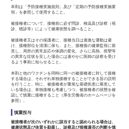
本剤は「予防接種実施規則」及び「定期の予防接種実施要
領」を参照して使用すること。
被接種者について、接種前に必ず問診、検温及び診察（視
診、聴診等）によって健康状態を調べること。
被接種者又はその保護者に、接種当日は過激な運動は避
け、接種部位を清潔に保ち、また、接種後の健康監視に留
意し、局所の異常反応や体調の変化、さらに高熱、痙攣等
の異常な症状を呈した場合には速やかに医師の診察を受け
るよう事前に知らせること。
本剤と他のワクチンを同時に同一の被接種者に対して接種
する場合は、それぞれ単独接種することができる旨の説明
を行うこと。特に、被接種者が重篤な基礎疾患に罹患して
いる場合は、単独接種も考慮しつつ、被接種者の状態を確
認して慎重に接種すること（厚生労働省のホームページ
を
参照）。
慎重投与
被接種者が次のいずれかに該当すると認められる場合は、
健康状態及び体質を勘案し、診察及び接種適否の判断を慎