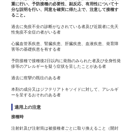
重に行い、予防接種の必要性、副反応、有用性について十
分な説明を行い、同意を確実に得た上で、注意して接種す
ること。
過去に免疫不全の診断がなされている者及び近親者に先天
性免疫不全症の者がいる者
心臓血管系疾患、腎臓疾患、肝臓疾患、血液疾患、発育障
害等の基礎疾患を有する者
予防接種で接種後2日以内に発熱のみられた者及び全身性発
疹等のアレルギーを疑う症状を呈したことがある者
過去に痙攣の既往のある者
本剤の成分又はジフテリアトキソイドに対して、アレルギ
ーを呈するおそれのある者
適用上の注意
接種時
注射針及び注射筒は被接種者ごとに取り換えること（開封