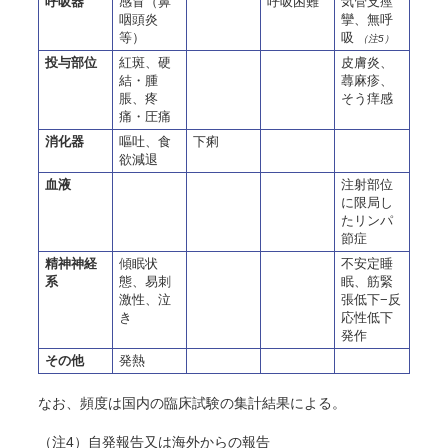
呼吸器
感冒（鼻
呼吸困難
気管支痙
咽頭炎
攣、無呼
等）
吸
（注5）
投与部位
紅斑、硬
皮膚炎、
結・腫
蕁麻疹、
脹、疼
そう痒感
痛・圧痛
消化器
嘔吐、食
下痢
欲減退
血液
注射部位
に限局し
たリンパ
節症
精神神経
傾眠状
不安定睡
系
態、易刺
眠、筋緊
激性、泣
張低下−反
き
応性低下
発作
その他
発熱
なお、頻度は国内の臨床試験の集計結果による。
（注4）
自発報告又は
海外からの報告