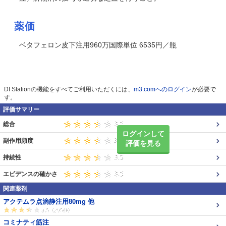
薬価
ベタフェロン皮下注用960万国際単位 6535円／瓶
DI Stationの機能をすべてご利用いただくには、
m3.comへのログイン
が必要で
す。
評価サマリー
総合
ログインして
副作用頻度
評価を見る
持続性
エビデンスの確かさ
関連薬剤
アクテムラ点滴静注用80mg 他
コミナティ筋注