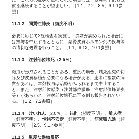
察を継続することが望ましい。［1.1、2.2、8.5、9.1.1参
照］
11.1.2 間質性肺炎
（頻度不明）
必要に応じてX線検査を実施し、異常が認められた場合に
は投与を中止するとともに、副腎皮質ホルモン剤の投与等
の適切な処置を行うこと。［1.1、8.13、10.1参照］
11.1.3 注射部位壊死
（2.5％）
瘢痕が形成されることがある。重度の場合、壊死組織の切
除及び皮膚移植が必要になる場合がある。患者に複数の病
変があれば、本剤投与は治癒がみられるまで中止するこ
と。
また、注射部位感染（注射部位膿瘍、注射部位蜂巣炎
等）があらわれ、注射部位壊死に至る例も報告されてい
る。
［1.2、7.2参照］
11.1.4 けいれん
（2.0％）
、錯乱
（頻度不明）
、離人症
（頻度不明）
、情緒不安定
（頻度不明）
、筋緊張亢進
（頻
度不明）［2.5、9.1.4参照］
11.1.5 重度な過敏反応