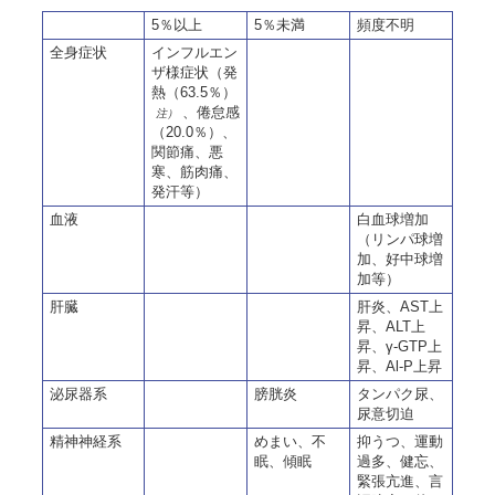
5％以上
5％未満
頻度不明
全身症状
インフルエン
ザ様症状（発
熱（63.5％）
、倦怠感
注）
（20.0％）、
関節痛、悪
寒、筋肉痛、
発汗等）
血液
白血球増加
（リンパ球増
加、好中球増
加等）
肝臓
肝炎、AST上
昇、ALT上
昇、γ-GTP上
昇、Al-P上昇
泌尿器系
膀胱炎
タンパク尿、
尿意切迫
精神神経系
めまい、不
抑うつ、運動
眠、傾眠
過多、健忘、
緊張亢進、言