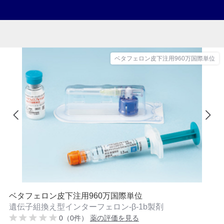
ベタフェロン皮下注用960万国際単位
ベタフェロン皮下注用960万国際単位
遺伝子組換え型インターフェロン-β-1b製剤
0（0件）
薬の評価を見る