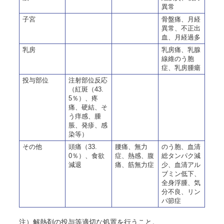
異常
子宮
骨盤痛、月経
異常、不正出
血、月経過多
乳房
乳房痛、乳腺
線維のう胞
症、乳房腫瘍
投与部位
注射部位反応
（紅斑（43.
5％）、疼
痛、硬結、そ
う痒感、腫
脹、発疹
、感
染
等）
その他
頭痛（33.
腰痛、無力
のう胞、血清
0％）、食欲
症、熱感、腹
総タンパク減
減退
痛、筋無力症
少、血清アル
ブミン低下、
全身浮腫、気
分不良、リン
パ節症
注）解熱剤の投与等適切な処置を行うこと。