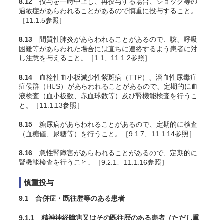
8.12
投与を一時中止し、再投与する場合、ショック等の
過敏症があらわれることがあるので慎重に投与すること。
［11.1.5参照］
8.13
間質性肺炎があらわれることがあるので、咳、呼吸
困難等があらわれた場合には直ちに連絡するよう患者に対
し注意を与えること。［1.1、11.1.2参照］
8.14
血栓性血小板減少性紫斑病（TTP）、溶血性尿毒症
症候群（HUS）があらわれることがあるので、定期的に血
液検査（血小板数、赤血球数等）及び腎機能検査を行うこ
と。［11.1.13参照］
8.15
糖尿病があらわれることがあるので、定期的に検査
（血糖値、尿糖等）を行うこと。［9.1.7、11.1.14参照］
8.16
急性腎障害があらわれることがあるので、定期的に
腎機能検査を行うこと。［9.2.1、11.1.16参照］
慎重投与
9.1 合併症・既往歴等のある患者
9.1.1 精神神経障害又はその既往歴のある患者（ただし重