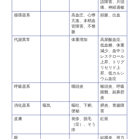
語障害、片頭
痛、神経過敏
循環器系
高血圧、心悸
頻脈、出血
亢進、末梢血
管障害、不整
脈
代謝異常
体重増加
高尿酸血症、
低血糖、体重
減少、血中コ
レステロール
上昇、トリグ
リセリド上
昇、低カルシ
ウム血症
呼吸器系
咽頭炎
喉頭炎、呼吸
困難、副鼻腔
炎
消化器系
嘔気
嘔吐、下痢、
膵炎、胃腸障
便秘
害
皮膚
発疹、脱毛
紅斑
（症）、そう
痒
眼
結膜炎、視力