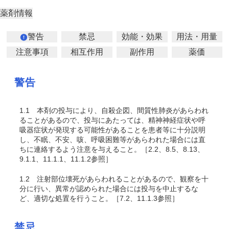
薬剤情報
警告
禁忌
効能・効果
用法・用量
注意事項
相互作用
副作用
薬価
警告
1.1
本剤の投与により、自殺企図、間質性肺炎があらわれ
ることがあるので、投与にあたっては、精神神経症状や呼
吸器症状が発現する可能性があることを患者等に十分説明
し、不眠、不安、咳、呼吸困難等があらわれた場合には直
ちに連絡するよう注意を与えること。［2.2、8.5、8.13、
9.1.1、11.1.1、11.1.2参照］
1.2
注射部位壊死があらわれることがあるので、観察を十
分に行い、異常が認められた場合には投与を中止するな
ど、適切な処置を行うこと。［7.2、11.1.3参照］
禁忌