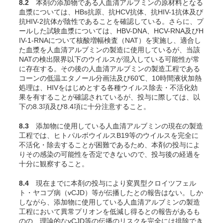
8.2
本剤の添加物である人血清アルブミンの原材料となる
血漿については、HBs抗原、抗HCV抗体、抗HIV-1抗体及び
抗HIV-2抗体が陰性であることを確認している。さらに、プ
ールした試験血漿については、HBV-DNA、HCV-RNA及びH
IV-1-RNAについて核酸増幅検査（NAT）を実施し、適合し
た血漿を人血清アルブミンの製造に使用しているが、当該
NATの検出限界以下のウイルスが混入している可能性が常
に存在する。その後の人血清アルブミンの製造工程である
コーンの低温エタノール分画法及び60℃、10時間液状加熱
処理は、HIVをはじめとする各種ウイルス除去・不活化効
果を有することが確認されているが、投与に際しては、以
下の8.3項及び8.4項に十分注意すること。
8.3
添加物に使用している人血清アルブミンの現在の製造
工程では、ヒトパルボウイルスB19等のウイルスを完全に
不活化・除去することが困難であるため、本剤の投与によ
りその感染の可能性を否定できないので、投与後の経過を
十分に観察すること。
8.4
現在までに本剤の投与により変異型クロイツフェル
ト・ヤコブ病（vCJD）等が伝播したとの報告はない。しか
しながら、添加物に使用している人血清アルブミンの製造
工程において異常プリオンを低減し得るとの報告があるも
のの、理論的なvCJD等の伝播のリスクを完全には排除でき