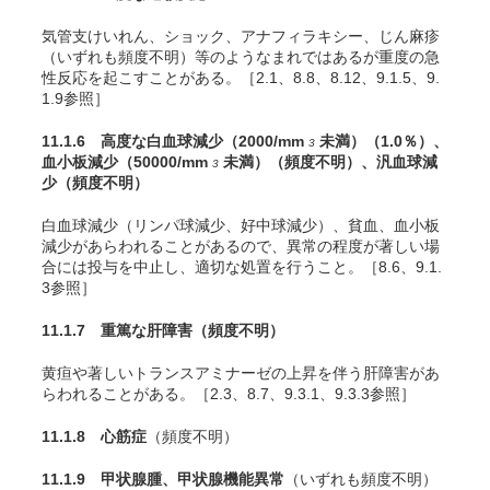
気管支けいれん、ショック、アナフィラキシー、じん麻疹
（いずれも頻度不明）等のようなまれではあるが重度の急
性反応を起こすことがある。［2.1、8.8、8.12、9.1.5、9.
1.9参照］
11.1.6 高度な白血球減少（2000/mm
未満）
（1.0％）
、
3
血小板減少（50000/mm
未満）
（頻度不明）
、汎血球減
3
少
（頻度不明）
白血球減少（リンパ球減少、好中球減少）、貧血、血小板
減少があらわれることがあるので、異常の程度が著しい場
合には投与を中止し、適切な処置を行うこと。［8.6、9.1.
3参照］
11.1.7 重篤な肝障害
（頻度不明）
黄疸や著しいトランスアミナーゼの上昇を伴う肝障害があ
らわれることがある。［2.3、8.7、9.3.1、9.3.3参照］
11.1.8 心筋症
（頻度不明）
11.1.9 甲状腺腫、甲状腺機能異常
（いずれも頻度不明）