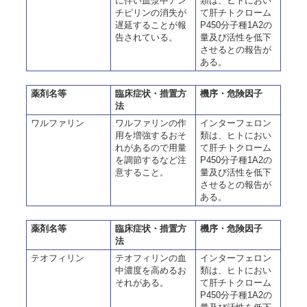
に伴い血漿中アン
類は、ヒトにおい
チピリンの消失が
て肝チトクローム
遅延することが報
P450分子種1A2の
告されている。
量及び活性を低下
させるとの報告が
ある。
薬剤名等
臨床症状・措置方
機序・危険因子
法
ワルファリン
ワルファリンの作
インターフェロン
用を増強するおそ
類は、ヒトにおい
れがあるので用量
て肝チトクローム
を調節するなど注
P450分子種1A2の
意すること。
量及び活性を低下
させるとの報告が
ある。
薬剤名等
臨床症状・措置方
機序・危険因子
法
テオフィリン
テオフィリンの血
インターフェロン
中濃度を高めるお
類は、ヒトにおい
それがある。
て肝チトクローム
P450分子種1A2の