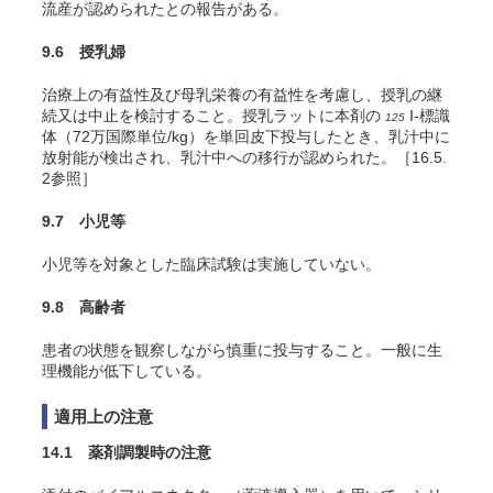
流産が認められたとの報告がある。
9.6 授乳婦
治療上の有益性及び母乳栄養の有益性を考慮し、授乳の継
続又は中止を検討すること。授乳ラットに本剤の
I-標識
125
体（72万国際単位/kg）を単回皮下投与したとき、乳汁中に
放射能が検出され、乳汁中への移行が認められた。［16.5.
2参照］
9.7 小児等
小児等を対象とした臨床試験は実施していない。
9.8 高齢者
患者の状態を観察しながら慎重に投与すること。一般に生
理機能が低下している。
適用上の注意
14.1 薬剤調製時の注意