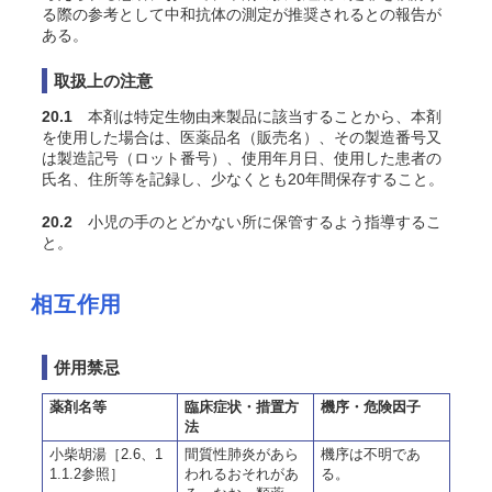
る際の参考として中和抗体の測定が推奨されるとの報告が
ある。
取扱上の注意
20.1
本剤は特定生物由来製品に該当することから、本剤
を使用した場合は、医薬品名（販売名）、その製造番号又
は製造記号（ロット番号）、使用年月日、使用した患者の
氏名、住所等を記録し、少なくとも20年間保存すること。
20.2
小児の手のとどかない所に保管するよう指導するこ
と。
相互作用
併用禁忌
薬剤名等
臨床症状・措置方
機序・危険因子
法
小柴胡湯［2.6、1
間質性肺炎があら
機序は不明であ
1.1.2参照］
われるおそれがあ
る。