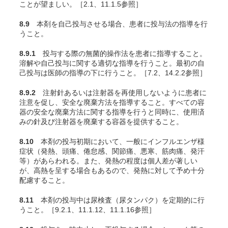
ことが望ましい。［2.1、11.1.5参照］
8.9
本剤を自己投与させる場合、患者に投与法の指導を行
うこと。
8.9.1
投与する際の無菌的操作法を患者に指導すること。
溶解や自己投与に関する適切な指導を行うこと。最初の自
己投与は医師の指導の下に行うこと。［7.2、14.2.2参照］
8.9.2
注射針あるいは注射器を再使用しないように患者に
注意を促し、安全な廃棄方法を指導すること。すべての容
器の安全な廃棄方法に関する指導を行うと同時に、使用済
みの針及び注射器を廃棄する容器を提供すること。
8.10
本剤の投与初期において、一般にインフルエンザ様
症状（発熱、頭痛、倦怠感、関節痛、悪寒、筋肉痛、発汗
等）があらわれる。また、発熱の程度は個人差が著しい
が、高熱を呈する場合もあるので、発熱に対して予め十分
配慮すること。
8.11
本剤の投与中は尿検査（尿タンパク）を定期的に行
うこと。［9.2.1、11.1.12、11.1.16参照］