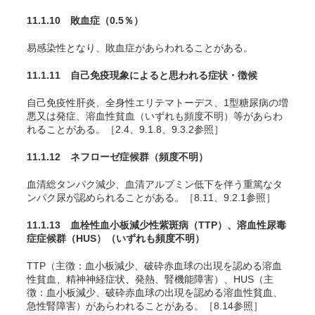
11.1.10 敗血症
（0.5％）
易感染性となり、敗血症があらわれることがある。
11.1.11 自己免疫現象によると思われる症状・徴候
自己免疫性肝炎、全身性エリテマトーデス、1型糖尿病の増
悪又は発症、溶血性貧血（いずれも頻度不明）等があらわ
れることがある。［2.4、9.1.8、9.3.2参照］
11.1.12 ネフローゼ症候群
（頻度不明）
血清総タンパク減少、血清アルブミン低下を伴う重篤なタ
ンパク尿が認められることがある。［8.11、9.2.1参照］
11.1.13 血栓性血小板減少性紫斑病（TTP）、溶血性尿毒
症症候群（HUS）
（いずれも頻度不明）
TTP（主徴：血小板減少、破砕赤血球の出現を認める溶血
性貧血、精神神経症状、発熱、腎機能障害）、HUS（主
徴：血小板減少、破砕赤血球の出現を認める溶血性貧血、
急性腎障害）があらわれることがある。［8.14参照］