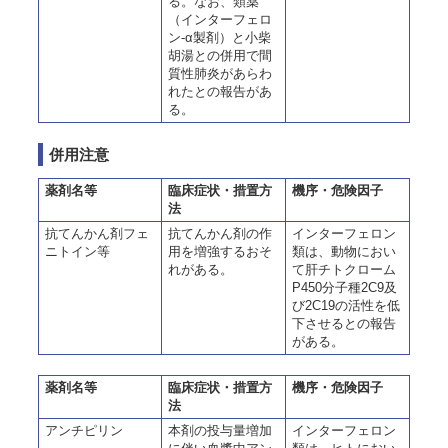
る。なお、類薬
（インターフェロ
ン-α製剤）と小柴
胡湯との併用で間
質性肺炎があらわ
れたとの報告があ
る。
併用注意
薬剤名等
臨床症状・措置方
機序・危険因子
法
抗てんかん剤フェ
抗てんかん剤の作
インターフェロン
ニトイン等
用を増強するおそ
類は、動物におい
れがある。
て肝チトクローム
P450分子種2C9及
び2C19の活性を低
下させるとの報告
がある。
薬剤名等
臨床症状・措置方
機序・危険因子
法
アンチピリン
本剤の投与量増加
インターフェロン