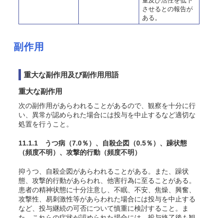
量及び活性を低下
させるとの報告が
ある。
副作用
重大な副作用及び副作用用語
重大な副作用
次の副作用があらわれることがあるので、観察を十分に行
い、異常が認められた場合には投与を中止するなど適切な
処置を行うこと。
11.1.1 うつ病
（7.0％）
、自殺企図
（0.5％）
、躁状態
（頻度不明）
、攻撃的行動
（頻度不明）
抑うつ、自殺企図があらわれることがある。また、躁状
態、攻撃的行動があらわれ、他害行為に至ることがある。
患者の精神状態に十分注意し、不眠、不安、焦燥、興奮、
攻撃性、易刺激性等があらわれた場合には投与を中止する
など、投与継続の可否について慎重に検討すること。ま
た、これらの症状が認められた場合には、投与終了後も観