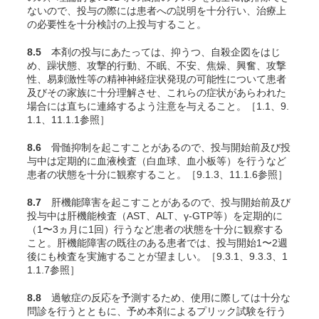
ないので、投与の際には患者への説明を十分行い、治療上
の必要性を十分検討の上投与すること。
8.5
本剤の投与にあたっては、抑うつ、自殺企図をはじ
め、躁状態、攻撃的行動、不眠、不安、焦燥、興奮、攻撃
性、易刺激性等の精神神経症状発現の可能性について患者
及びその家族に十分理解させ、これらの症状があらわれた
場合には直ちに連絡するよう注意を与えること。［1.1、9.
1.1、11.1.1参照］
8.6
骨髄抑制を起こすことがあるので、投与開始前及び投
与中は定期的に血液検査（白血球、血小板等）を行うなど
患者の状態を十分に観察すること。［9.1.3、11.1.6参照］
8.7
肝機能障害を起こすことがあるので、投与開始前及び
投与中は肝機能検査（AST、ALT、γ-GTP等）を定期的に
（1〜3ヵ月に1回）行うなど患者の状態を十分に観察する
こと。肝機能障害の既往のある患者では、投与開始1〜2週
後にも検査を実施することが望ましい。［9.3.1、9.3.3、1
1.1.7参照］
8.8
過敏症の反応を予測するため、使用に際しては十分な
問診を行うとともに、予め本剤によるプリック試験を行う