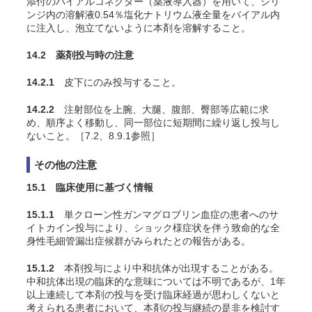
添付のバイアルコネクター（薬液導入器）を用いて、シリ
ンジ内の溶解液0.54％塩化ナトリウム液全量をバイアル内
に注入し、泡立てないように本剤を溶解すること。
14.2 薬剤投与時の注意
14.2.1
皮下にのみ投与すること。
14.2.2
注射部位を上腕、大腿、腹部、臀部等広範に求
め、順序よく移動し、同一部位に短期間に繰り返し投与し
ないこと。［7.2、8.9.1参照］
その他の注意
15.1 臨床使用に基づく情報
15.1.1
単クローン性ガンマグロブリン血症の患者へのサ
イトカイン投与により、ショック様症状を伴う致命的な全
身性毛細管漏出症候群がみられたとの報告がある。
15.1.2
本剤投与により中和抗体が出現することがある。
中和抗体出現の臨床的な意味については不明であるが、1年
以上連続して本剤の投与を受け臨床経過が思わしくないと
考えられる患者において、本剤の投与継続の是非を検討す