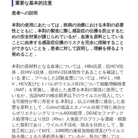
重要な基本的注意
患者への説明
本剤の使用にあたっては，疾病の治療における本剤の必要
性とともに，本剤の製造に際し感染症の伝播を防止するた
めの安全対策が講じられているが，血液を原料としている
ことに由来する感染症伝播のリスクを完全に排除すること
ができないことを，患者に対して説明し，理解を得るよう
努めること．
本剤の原材料となる血液については，HBs抗原，抗HCV抗
体，抗HIV-1抗体，抗HIV-2抗体陰性であることを確認して
いる.更に，プールした試験血漿については，HIV-1，HB
V
，
HCV
及びヒトパルボウイルスB19
について核酸増幅検査
（NAT）を実施し，適合した血漿を本剤の製造に使用して
いるが，当該NATの検出限界以下のウイルスが混入してい
る可能性が常に存在する.本剤は，以上の検査に適合した血
漿を原料として，Cohnの低温エタノール分画で得た画分か
らポリエチレングリコール4000処理，DEAEセファデック
ス処理等により抗D（Rho）人免疫グロブリンを濃縮・精製
した製剤であり，ウイルス不活化・除去を目的として，製
造工程において60℃，10時間の液状加熱処理及びウイルス
除去膜によるろ過処理を施しているが，投与に際しては，