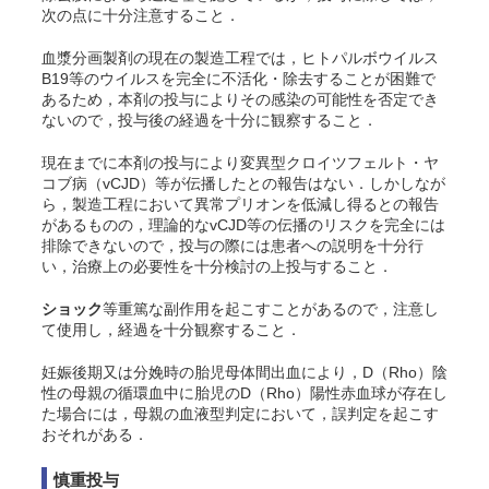
次の点に十分注意すること．
血漿分画製剤の現在の製造工程では，ヒトパルボウイルス
B19等のウイルスを完全に不活化・除去することが困難で
あるため，本剤の投与によりその感染の可能性を否定でき
ないので，投与後の経過を十分に観察すること．
現在までに本剤の投与により変異型クロイツフェルト・ヤ
コブ病（vCJD）等が伝播したとの報告はない．しかしなが
ら，製造工程において異常プリオンを低減し得るとの報告
があるものの，理論的なvCJD等の伝播のリスクを完全には
排除できないので，投与の際には患者への説明を十分行
い，治療上の必要性を十分検討の上投与すること．
ショック
等重篤な副作用を起こすことがあるので，注意し
て使用し，経過を十分観察すること．
妊娠後期又は分娩時の胎児母体間出血により，D（Rho）陰
性の母親の循環血中に胎児のD（Rho）陽性赤血球が存在し
た場合には，母親の血液型判定において，誤判定を起こす
おそれがある．
慎重投与