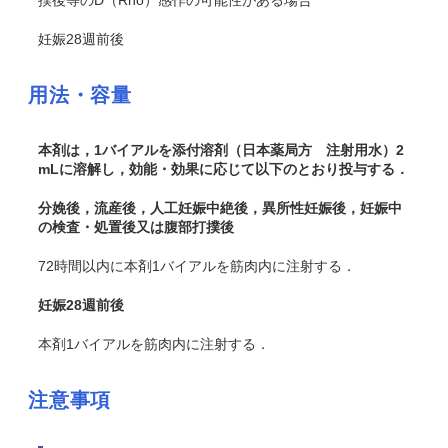
撲後等のD（Rho）感作の可能性がある場合
妊娠28週前後
用法・容量
本剤は，1バイアルを添付溶剤（日本薬局方 注射用水）2
mLに溶解し，効能・効果に応じて以下のとおり投与する．
分娩後，流産後，人工妊娠中絶後，異所性妊娠後，妊娠中
の検査・処置後又は腹部打撲後
72時間以内に本剤1バイアルを筋肉内に注射する．
妊娠28週前後
本剤1バイアルを筋肉内に注射する．
注意事項