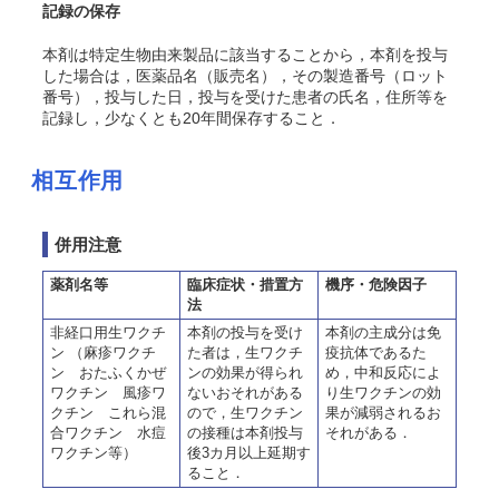
記録の保存
本剤は特定生物由来製品に該当することから，本剤を投与
した場合は，医薬品名（販売名），その製造番号（ロット
番号），投与した日，投与を受けた患者の氏名，住所等を
記録し，少なくとも20年間保存すること．
相互作用
併用注意
薬剤名等
臨床症状・措置方
機序・危険因子
法
非経口用生ワクチ
本剤の投与を受け
本剤の主成分は免
ン （麻疹ワクチ
た者は，生ワクチ
疫抗体であるた
ン おたふくかぜ
ンの効果が得られ
め，中和反応によ
ワクチン 風疹ワ
ないおそれがある
り生ワクチンの効
クチン これら混
ので，生ワクチン
果が減弱されるお
合ワクチン 水痘
の接種は本剤投与
それがある．
ワクチン等）
後3カ月以上延期す
ること．