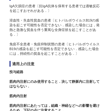
IgA欠損症の患者〔抗IgA抗体を保有する患者では過敏反応
を起こすおそれがある．〕
溶血性・失血性貧血の患者〔ヒトパルボウイルスB19の感
染を起こす可能性を否定できない．感染した場合には，発
熱と急激な貧血を伴う重篤な全身症状を起こすことがあ
る．〕
免疫不全患者・免疫抑制状態の患者〔ヒトパルボウイルス
B19の感染を起こす可能性を否定できない．感染した場合
には，持続性の貧血を起こすことがある．〕
適用上の注意
投与経路
筋肉内注射にのみ使用すること．決して静脈内に注射して
はならない．
筋肉内注射
筋肉内注射にあたっては，組織・神経などへの影響を避け
るため，下記の点に注意すること．