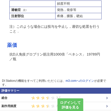
頻度不明
過敏症
発熱，発疹等
注）
注射部位
疼痛，腫脹，硬結
注）このような場合には投与を中止し，適切な処置を行う
こと．
薬価
抗D人免疫グロブリン筋注用1000倍「ベネシス」 19789円
／瓶
DI Stationの機能をすべてご利用いただくには、
m3.comへのログイン
が必要で
す。
評価サマリー
総合
ログインして
副作用頻度
評価を見る