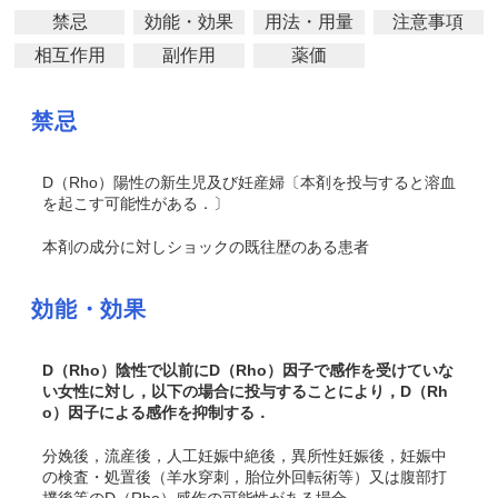
禁忌
効能・効果
用法・用量
注意事項
相互作用
副作用
薬価
禁忌
D（Rho）陽性の新生児及び妊産婦〔本剤を投与すると溶血
を起こす可能性がある．〕
本剤の成分に対しショックの既往歴のある患者
効能・効果
D（Rho）陰性で以前にD（Rho）因子で感作を受けていな
い女性に対し，以下の場合に投与することにより，D（Rh
o）因子による感作を抑制する．
分娩後，流産後，人工妊娠中絶後，異所性妊娠後，妊娠中
の検査・処置後（羊水穿刺，胎位外回転術等）又は腹部打