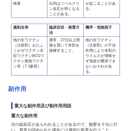
検査
以内はツベルクリ
が起こることがあ
ン反応が弱くなる
る。
ことがある。
薬剤名等
臨床症状・措置方
機序・危険因子
法
他の生ワクチン
通常、27日以上間
他の生ワクチン
（注射剤）おたふ
隔を置いて本剤を
（注射剤）の干渉
くかぜワクチン水
接種すること。
作用により本剤の
痘ワクチンBCGワ
ウイルスが増殖せ
クチン黄熱ワクチ
ず免疫が獲得でき
ン等［7.3参照］
ないおそれがあ
る。
副作用
重大な副作用及び副作用用語
重大な副作用
次の副反応があらわれることがあるので、観察を十分に行
い、異常が認められた場合には適切な処置を行うこと。