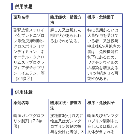
併用禁忌
薬剤名等
臨床症状・措置方
機序・危険因子
法
副腎皮質ステロイ
麻しん又は風しん
特に長期あるいは
ド剤プレドニゾロ
様症状があらわれ
大量投与を受けて
ン等免疫抑制剤シ
るおそれがある。
いる者、又は投与
クロスポリン（サ
中止後6か月以内の
ンディミュン、ネ
者は、免疫機能抑
オーラル）タクロ
制下にあるため、
リムス（プログラ
ワクチンウイルス
フ）アザチオプリ
の感染を増強ある
ン（イムラン）等
いは持続させる可
［2.4参照］
能性がある。
併用注意
薬剤名等
臨床症状・措置方
機序・危険因子
法
輸血ガンマグロブ
接種前3か月以内に
輸血及びガンマグ
リン製剤［7.2参
輸血又はガンマグ
ロブリン製剤中に
照］
ロブリン製剤の投
麻しん又は風しん
与を受けた者は、3
抗体が含まれる