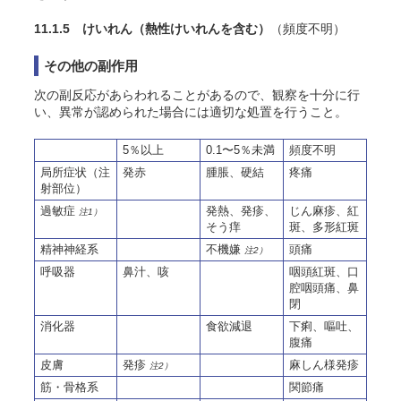
11.1.5 けいれん（熱性けいれんを含む）
（頻度不明）
その他の副作用
次の副反応があらわれることがあるので、観察を十分に行
い、異常が認められた場合には適切な処置を行うこと。
5％以上
0.1〜5％未満
頻度不明
局所症状（注
発赤
腫脹、硬結
疼痛
射部位）
過敏症
発熱、発疹、
じん麻疹、紅
注1）
そう痒
斑、多形紅斑
精神神経系
不機嫌
頭痛
注2）
呼吸器
鼻汁、咳
咽頭紅斑、口
腔咽頭痛、鼻
閉
消化器
食欲減退
下痢、嘔吐、
腹痛
皮膚
発疹
麻しん様発疹
注2）
筋・骨格系
関節痛