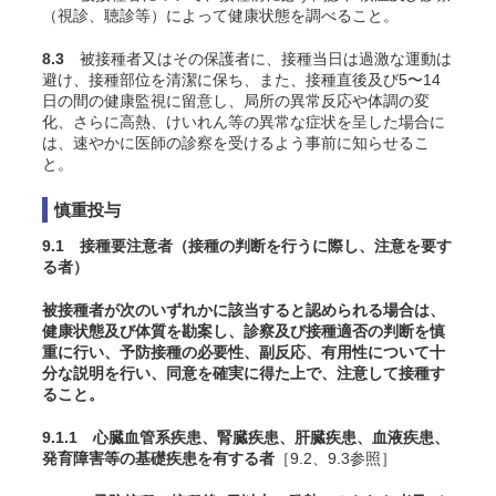
（視診、聴診等）によって健康状態を調べること。
8.3
被接種者又はその保護者に、接種当日は過激な運動は
避け、接種部位を清潔に保ち、また、接種直後及び5〜14
日の間の健康監視に留意し、局所の異常反応や体調の変
化、さらに高熱、けいれん等の異常な症状を呈した場合に
は、速やかに医師の診察を受けるよう事前に知らせるこ
と。
慎重投与
9.1 接種要注意者（接種の判断を行うに際し、注意を要す
る者）
被接種者が次のいずれかに該当すると認められる場合は、
健康状態及び体質を勘案し、診察及び接種適否の判断を慎
重に行い、予防接種の必要性、副反応、有用性について十
分な説明を行い、同意を確実に得た上で、注意して接種す
ること。
9.1.1 心臓血管系疾患、腎臓疾患、肝臓疾患、血液疾患、
発育障害等の基礎疾患を有する者
［9.2、9.3参照］