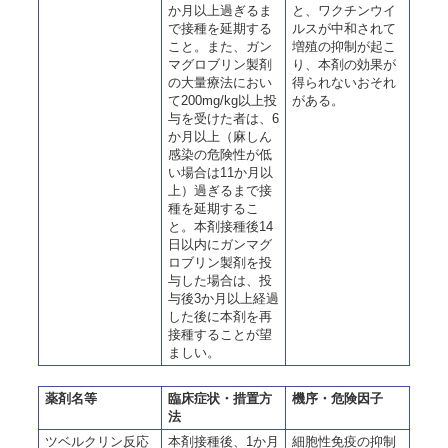
か月以上過ぎるま
と、ワクチンウイ
で接種を延期する
ルスが中和されて
こと。また、ガン
増殖の抑制が起こ
マグロブリン製剤
り、本剤の効果が
の大量療法におい
得られないおそれ
て200mg/kg以上投
がある。
与を受けた者は、6
か月以上（麻しん
感染の危険性が低
い場合は11か月以
上）過ぎるまで接
種を延期するこ
と。本剤接種後14
日以内にガンマグ
ロブリン製剤を投
与した場合は、投
与後3か月以上経過
した後に本剤を再
接種することが望
ましい。
薬剤名等
臨床症状・措置方
機序・危険因子
法
ツベルクリン反応
本剤接種後、1か月
細胞性免疫の抑制