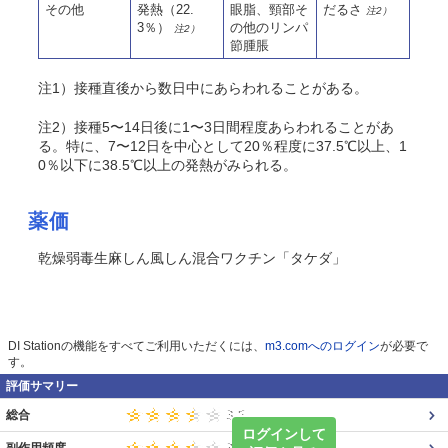
その他
発熱（22.
眼脂、頸部そ
だるさ
注2）
3％）
の他のリンパ
注2）
節腫脹
注1）接種直後から数日中にあらわれることがある。
注2）接種5〜14日後に1〜3日間程度あらわれることがあ
る。特に、7〜12日を中心として20％程度に37.5℃以上、1
0％以下に38.5℃以上の発熱がみられる。
薬価
乾燥弱毒生麻しん風しん混合ワクチン「タケダ」
DI Stationの機能をすべてご利用いただくには、
m3.comへのログイン
が必要で
す。
評価サマリー
総合
ログインして