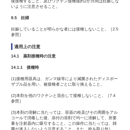
後接種すること、及びワクチン接種後約2か月間は妊娠しな
いように注意させること。
9.5 妊婦
妊娠していることが明らかな者には接種しないこと。［2.5
参照］
適用上の注意
14.1 薬剤接種時の注意
14.1.1 接種時
(1)接種用器具は、ガンマ線等により滅菌されたディスポー
ザブル品を用い、被接種者ごとに取り換えること。
(2)本剤を他のワクチンと混合して接種しないこと。［7.4
参照］
(3)本剤の溶解に当たっては、容器の栓及びその周囲をアル
コールで消毒した後、添付の溶剤で均一に溶解して、所要
量を注射器内に吸引すること。この操作に当たっては、雑
菌が迷入しないよう注意すること。また、栓を取り外し、