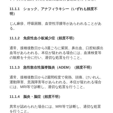
11.1.1 ショック、アナフィラキシー
（いずれも頻度不
明）
じん麻疹、呼吸困難、血管
性
浮腫等があらわれることがあ
る。
11.1.2
免疫性血小板減少症
（頻度不明）
通常、接種後数日から3週ごろに紫斑、鼻出血、口腔粘膜出
血等があらわれる。本症が疑われる場合には、血液検査等
の観察を十分に行い、適切な処置を行うこと。
11.1.3 急性散在性脳脊髄炎（ADEM）
（頻度不明）
通常、接種後数日から2週間程度で発熱、頭痛、けいれん、
運動障害、意識障害等があらわれる。本症が疑われる場合
には、MRI等で診断し、適切な処置を行うこと。
11.1.4 脳炎・脳症
（頻度不明）
異常が認められた場合には、MRI等で診断し、適切な処置
を行うこと。