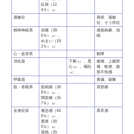
紅斑（12.
4％）
a）
過敏症
発疹、過敏
症、そう痒症
精神神経系
頭痛（39.
感覚鈍麻、傾
0％）
、
眠
a）
めまい（19.
2％）
a）
心・血管系
動悸
消化器
下痢
、悪
腹痛、上腹部
a）
心
、嘔吐
痛、軟便、腹
a）
部不快感
a）
呼吸器
鼻漏、咳嗽
筋・骨格系
筋肉痛（28.
背部痛
8％）
、
a）
関節痛（26.
7％）
a）
全身症状
倦怠感（44.
異常感
8％）
、
a）
悪寒（30.
0％）
、
a）
発熱（20.