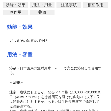
効能・効果
用法・用量
注意事項
相互作用
副作用
薬価
効能・効果
ガスえその治療及び予防
用法・容量
溶剤（日本薬局方注射用水）20mLで完全に溶解して使用す
る。
＜治療＞
通常、症状にもよるが、なるべく早期に10,000〜20,000単
位（40mL〜80mL）を患部周辺を避けた筋肉内（皮下）又
は静脈内に注射するか、あるいは生理食塩液等で希釈して
点滴静注する。