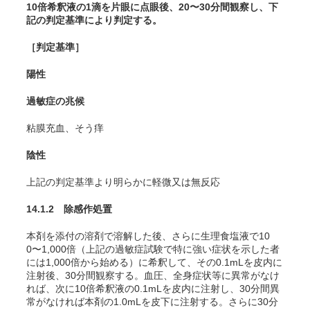
10倍希釈液の1滴を片眼に点眼後、20〜30分間観察し、下
記の判定基準により判定する。
［判定基準］
陽性
過敏症の兆候
粘膜充血、そう痒
陰性
上記の判定基準より明らかに軽微又は無反応
14.1.2 除感作処置
本剤を添付の溶剤で溶解した後、さらに生理食塩液で10
0〜1,000倍（上記の過敏症試験で特に強い症状を示した者
には1,000倍から始める）に希釈して、その0.1mLを皮内に
注射後、30分間観察する。血圧、全身症状等に異常がなけ
れば、次に10倍希釈液の0.1mLを皮内に注射し、30分間異
常がなければ本剤の1.0mLを皮下に注射する。さらに30分