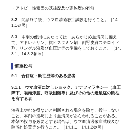
・アトピー性素因の既往歴及び家族歴の有無
8.2
問診終了後、ウマ血清過敏症試験を行うこと
。［14.
1.1参照］
8.3
本剤の使用にあたっては、あらかじめ血清病に備え
て、アドレナリン、抗ヒスタミン剤、副腎皮質ステロイド
剤、リンゲル液及び血圧計等の準備をしておくこと
。［14.
3.1、14.3.2参照］
慎重投与
9.1 合併症・既往歴等のある患者
9.1.1 ウマ血清に対しショック、アナフィラキシー（血圧
降下、喉頭浮腫、呼吸困難等）及びその他の過敏症の既往
を有する者
治療上やむを得ないと判断される場合を除き、投与しない
こと。本剤の投与により血清病があらわれることがある。
本剤の投与を必要とする場合は、ウマ血清過敏症試験及び
除感作処置等を行うこと
。［14.1.1、14.1.2参照］