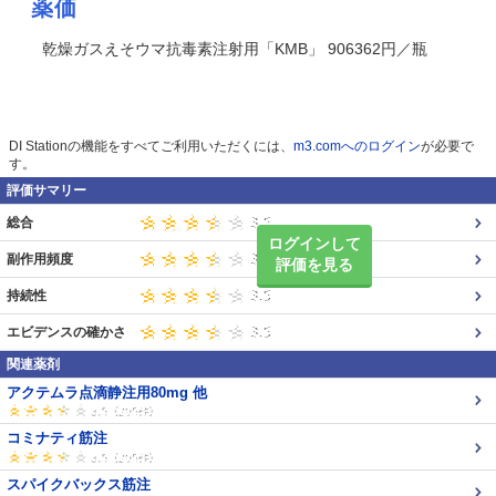
薬価
乾燥ガスえそウマ抗毒素注射用「KMB」 906362円／瓶
DI Stationの機能をすべてご利用いただくには、
m3.comへのログイン
が必要で
す。
評価サマリー
総合
ログインして
副作用頻度
評価を見る
持続性
エビデンスの確かさ
関連薬剤
アクテムラ点滴静注用80mg 他
コミナティ筋注
スパイクバックス筋注