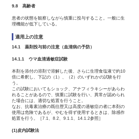
9.8 高齢者
患者の状態を観察しながら慎重に投与すること。一般に生
理機能が低下している。
適用上の注意
14.1 薬剤投与前の注意（血清病の予防）
14.1.1 ウマ血清過敏症試験
本剤を添付の溶剤で溶解した後、さらに生理食塩液で約10
倍に希釈し、下記の（1）、（2）のいずれかの試験を行
う。
この試験においてもショック、アナフィラキシーがあらわ
れることがあるので、慎重に試験を行い、異常が認められ
た場合には、適切な処置を行うこと
。
なお、抗毒素治療の既往歴又は高度の過敏症の者に本剤の
使用は危険であるが、やむを得ず使用するときは、除感作
処置を行う。［7.1、8.2、9.1.1、14.1.2参照］
(1)
皮内試験法