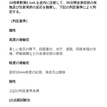
10倍希釈液0.1mLを皮内に注射して、30分間全身症状の有
無及び注射局所の反応を観察し、下記の判定基準により判
定する。
［判定基準］
陽性
高度の過敏症
著しい血圧の降下、顔面蒼白、冷汗、虚脱、四肢末端の冷
感、呼吸困難などの全身症状の発現
軽度の過敏症
直径10mm程度の紅斑、発赤又は膨疹
陰性
上記の判定基準未満
(2)
点眼試験法