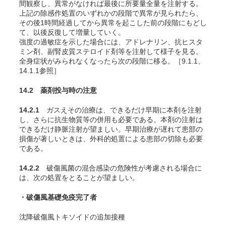
間観察し、異常がなければ最後に所要量全量を注射する。
上記の除感作処置のいずれかの段階で異常が見られたら、
その後1時間経過してから異常を起こした前の段階にもどし
て、以後反復して増量していく。
強度の過敏症を示した場合には、アドレナリン、抗ヒスタ
ミン剤、副腎皮質ステロイド剤等を注射して様子を見る。
全身症状がみられなくなったら次の段階に移る。［9.1.1、
14.1.1参照］
14.2 薬剤投与時の注意
14.2.1
ガスえその治療は、できるだけ早期に本剤を注射
し、さらに抗生物質等の併用も必要である。本剤の注射は
できるだけ静脈注射が望ましい。早期治療が遅れて患部の
損傷が著しいときは、外科的処置による患部の切除も必要
である。
14.2.2
破傷風菌の混合感染の危険性が考慮される場合に
は、次の処置をとることが望ましい
。
・破傷風基礎免疫完了者
沈降破傷風トキソイドの追加接種