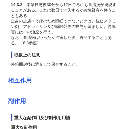
14.3.2
本剤投与後30分から12日ごろにも血清病が発現す
ることがある。これは数日で消失するが急性腎炎を伴うこ
ともある。
全身の皮膚そう痒のため睡眠できないときは、抗ヒスタミ
ン剤、アドレナリン及び睡眠剤等の投与が望ましい。腎障
害にはその治療を行う。
なお、血清病はいったん治癒した後、再発することもあ
る。［8.3参照］
取扱上の注意
外箱開封後は遮光して保存すること。
相互作用
副作用
重大な副作用及び副作用用語
重大な副作用