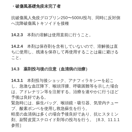
・破傷風基礎免疫未完了者
抗破傷風人免疫グロブリン250〜500IU投与、同時に反対側
へ沈降破傷風トキソイドを接種
14.2.3
本剤の溶解は使用直前に行うこと。
14.2.4
本剤は保存剤を含有していないので、溶解後は直
ちに使用し、残液を保存して再使用することは厳に避ける
こと。
14.3 薬剤投与後の注意（血清病の治療）
14.3.1
本剤投与後ショック、アナフィラキシーを起こ
し、急激な血圧降下、喉頭浮腫、呼吸困難等を示した場合
は、アドレナリン等を注射する。治療を速やかに行うほど
予後は良好である。
緊急時には、蘇生バッグ、喉頭鏡・吸引器、気管内チュー
ブ、酸素ボンベを使用し救急蘇生を行う
。
軽度の血清病は多くの場合予後良好であり、抗ヒスタミン
剤、副腎皮質ステロイド剤等の投与を行う。［8.3、11.1.1
参照］