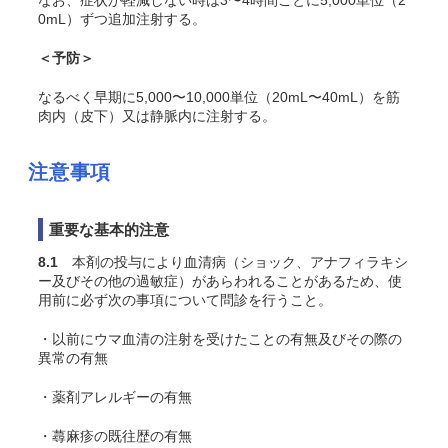
なお、症状が軽減しない時は3〜4時間ごとに5,000単位（2
0mL）ずつ追加注射する。
＜予防＞
なるべく早期に5,000〜10,000単位（20mL〜40mL）を筋
肉内（皮下）又は静脈内に注射する。
注意事項
重要な基本的注意
8.1
本剤の投与により血清病（ショック、アナフィラキシ
ー及びその他の過敏症）があらわれることがあるため、使
用前に必ず次の事項について問診を行うこと
。
・以前にウマ血清の注射を受けたことの有無及びその際の
異常の有無
・薬剤アレルギーの有無
・蕁麻疹の既往歴の有無