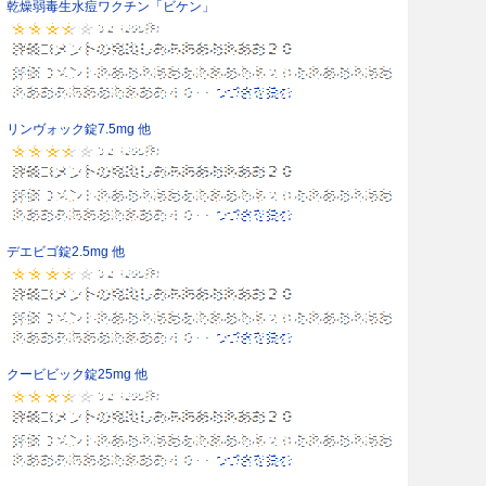
乾燥弱毒生水痘ワクチン「ビケン」
リンヴォック錠7.5mg 他
デエビゴ錠2.5mg 他
クービビック錠25mg 他