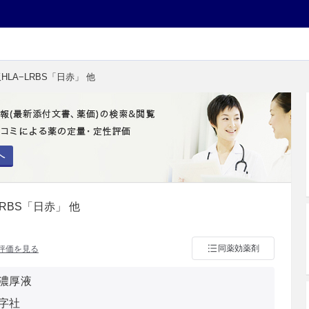
HLA−LRBS「日赤」 他
へ
RBS「日赤」 他
同薬効薬剤
評価を見る
濃厚液
字社