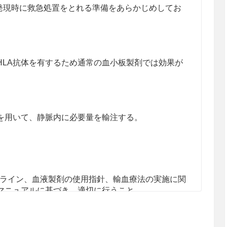
現時に救急処置をとれる準備をあらかじめしてお
HLA抗体を有するため通常の血小板製剤では効果が
を用いて、静脈内に必要量を輸注する。
ライン
、血液製剤の使用指針
、輸血療法の実施に関
マニュアル
に基づき、適切に行うこと。
要性とともに感染症・副作用等のリスクについて、
わかりやすく説明し、同意を得ること。