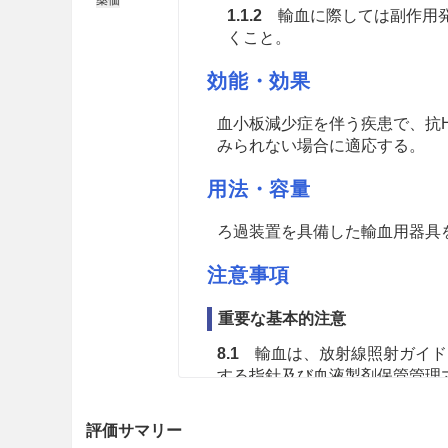
1.1.2
輸血に際しては副作用発
くこと。
効能・効果
血小板減少症を伴う疾患で、抗
みられない場合に適応する。
用法・容量
ろ過装置を具備した輸血用器具
注意事項
重要な基本的注意
8.1
輸血は、放射線照射ガイド
する指針
及び血液製剤保管管理
8.2
輸血を行う場合は、その必
評価サマリー
患者又はその家族等に文書にて