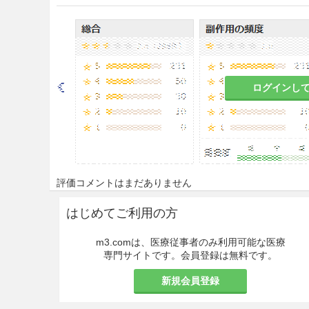
8.3
本剤は、ABO血液型、Rh
る。本剤を輸血する場合は、A
こと。また、患者がRhD抗原陰
望ましい。
ログインし
8.4
輸血中は患者の様子を適宜
者の観察を十分に行い、約15分
8.5
短時間に大量輸血した場合
症状（手指のしびれ、嘔気等）
後は適宜患者の血清pH及び電
評価コメントはまだありません
た場合には輸血を中止し、適切
はじめてご利用の方
8.6
本剤の使用により、同種免
する抗体が産生され、ショック
m3.comは、医療従事者のみ利用可能な医療
る（本剤はリンパ球を不活化す
専門サイトです。会員登録は無料です。
保持されている）。［9.1.2参照
新規会員登録
8.7
本剤の使用により、輸血関連循環過負荷
latory overload）
があらわれる