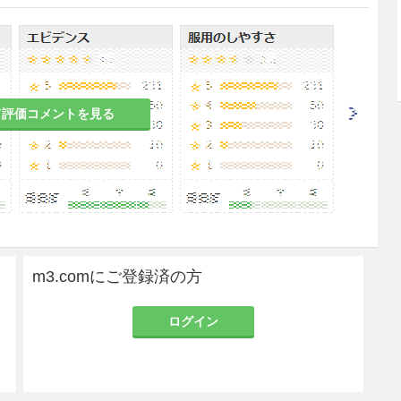
D血液型及び赤血球不規則抗体の検査を行ってい
BO血液型は原則として患者と同型のものを使用する
性の場合にはRhD抗原陰性の製剤を使用することが
て評価コメントを見る
観察すること。少なくとも輸血開始後約5分間は患
経過した時点で再度観察すること。［7.2参照］
、クエン酸による血中カルシウム濃度の低下による
、アシドーシスがあらわれることがある。輸血開始
解質等を測定するとともに、これらの症状があらわれ
な処置を行うこと。
m3.comにご登録済の方
疫による血漿蛋白、白血球、血小板、赤血球等に対
、過敏症等の免疫学的副作用があらわれることがあ
るために放射線照射を行っているが、その抗原性は
ログイン
］
（TACO：transfusion-associated circu
ことがある。輸血に際しては、患者の心機能や腎機