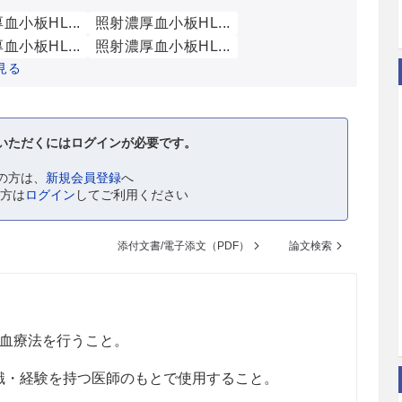
血小板HL...
照射濃厚血小板HL...
血小板HL...
照射濃厚血小板HL...
見る
いただくにはログインが必要です。
の方は、
新規会員登録
へ
の方は
ログイン
してご利用ください
添付文書/電子添文（PDF）
論文検索
血療法を行うこと。
・経験を持つ医師のもとで使用すること。