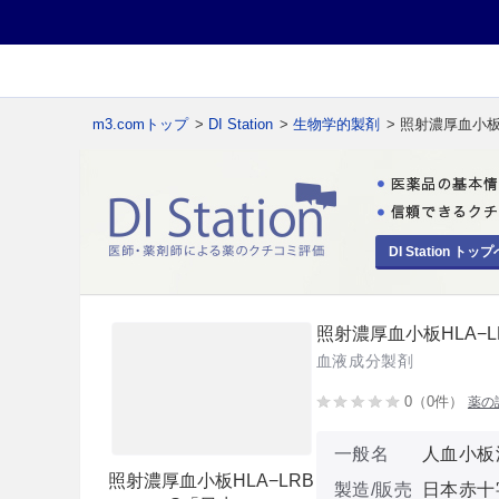
m3.comトップ
>
DI Station
>
生物学的製剤
> 照射濃厚血小板
DI Station トップ
照射濃厚血小板HLA−L
血液成分製剤
0（0件）
薬の
一般名
人血小板
照射濃厚血小板HLA−LRB
製造/販売
日本赤十