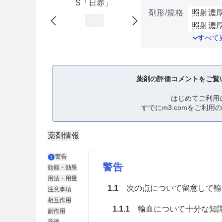
S「日赤」
剤形/規格
照射濃厚
照射濃厚
すべて
薬剤の評価コメントをご覧
はじめてご利用
すでにm3.comをご利用
薬剤情報
警告
警告
効能・効果
用法・用量
1.1
次の点について留意して輸
注意事項
相互作用
1.1.1
輸血について十分な知識
副作用
薬価