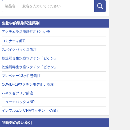
生物学的製剤関連薬剤
アクテムラ点滴静注用80mg 他
コミナティ筋注
スパイクバックス筋注
乾燥弱毒生水痘ワクチン「ビケン」
乾燥弱毒生水痘ワクチン「ビケン」
プレベナー13水性懸濁注
COVID−19ワクチンモデルナ筋注
バキスゼブリア筋注
ニューモバックスNP
インフルエンザHAワクチン「KMB」
閲覧数の多い薬剤