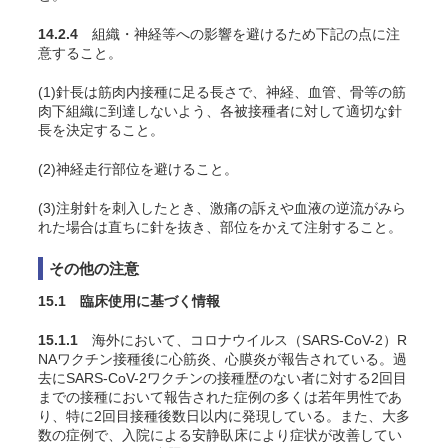
14.2.4
組織・神経等への影響を避けるため下記の点に注
意すること。
(1)針長は筋肉内接種に足る長さで、神経、血管、骨等の筋
肉下組織に到達しないよう、各被接種者に対して適切な針
長を決定すること。
(2)神経走行部位を避けること。
(3)注射針を刺入したとき、激痛の訴えや血液の逆流がみら
れた場合は直ちに針を抜き、部位をかえて注射すること。
その他の注意
15.1 臨床使用に基づく情報
15.1.1
海外において、コロナウイルス（SARS-CoV-2）R
NAワクチン接種後に心筋炎、心膜炎が報告されている。過
去にSARS-CoV-2ワクチンの接種歴のない者に対する2回目
までの接種において報告された症例の多くは若年男性であ
り、特に2回目接種後数日以内に発現している。また、大多
数の症例で、入院による安静臥床により症状が改善してい