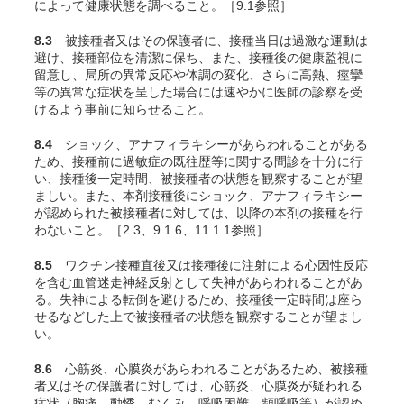
によって健康状態を調べること。［9.1参照］
8.3
被接種者又はその保護者に、接種当日は過激な運動は
避け、接種部位を清潔に保ち、また、接種後の健康監視に
留意し、局所の異常反応や体調の変化、さらに高熱、痙攣
等の異常な症状を呈した場合には速やかに医師の診察を受
けるよう事前に知らせること。
8.4
ショック、アナフィラキシーがあらわれることがある
ため、接種前に過敏症の既往歴等に関する問診を十分に行
い、接種後一定時間、被接種者の状態を観察することが望
ましい。また、本剤接種後にショック、アナフィラキシー
が認められた被接種者に対しては、以降の本剤の接種を行
わないこと。［2.3、9.1.6、11.1.1参照］
8.5
ワクチン接種直後又は接種後に注射による心因性反応
を含む血管迷走神経反射として失神があらわれることがあ
る。失神による転倒を避けるため、接種後一定時間は座ら
せるなどした上で被接種者の状態を観察することが望まし
い。
8.6
心筋炎、心膜炎があらわれることがあるため、被接種
者又はその保護者に対しては、心筋炎、心膜炎が疑われる
症状（胸痛、動悸、むくみ、呼吸困難、頻呼吸等）が認め