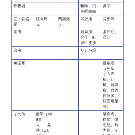
呼吸器
咳嗽、口
鼻閉
腔咽頭痛
筋・骨格
筋肉痛
関節痛
四肢痛
背部痛
系
a）
a）
皮膚
蕁麻疹、
多汗症、
発疹、紅
寝汗
斑性皮疹
血液
リンパ節
症
免疫系
過敏症
（発疹、
そう痒
症、紅
斑、蕁麻
疹、血管
性浮腫、
顔面腫脹
等）
その他
疲労（44.
腋窩痛、
8％）
疼痛、倦
、発
怠感、無
a）
熱（14.
力症、イ