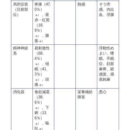
局所症状
疼痛（47.
熱感
そう痒
（注射部
0％）
感、内出
位）
、発
血、浮腫
a）
赤・紅斑
（18.
9％）
、腫
a）
脹
a）
精神神経
易刺激性
浮動性め
系
（68.
まい、嗜
4％）
眠、不眠
、傾
症、顔面
a）
眠（41.
麻痺、錯
3％）
感覚、感
、頭
覚鈍麻
a）
痛
a）
消化器
食欲減退
栄養補給
悪心
（38.
障害
6％）
、下
a）
痢（13.
6％）
、嘔
a）
吐
a）