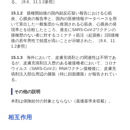
る
。［8.6、11.1.2参照］
15.1.2
接種開始後の国内副反応疑い報告における心筋
炎、心膜炎の報告率と、国内の医療情報データベースを用
いて算出した一般集団から推測される心筋炎、心膜炎の発
現率とを比較したところ、過去にSARS-CoV-2ワクチンの
接種歴のない者に対するコミナティ筋注（起源株）2回接種
後の若年男性で頻度が高いことが示唆された
。［8.6、11.
1.2参照］
15.1.3
海外において、皮膚充填剤との関連性は不明であ
るが、皮膚充填剤注入歴のある被接種者において、コロナ
ウイルス（SARS-CoV-2）RNAワクチン接種後に、皮膚充
填剤注入部位周辺の腫脹（特に顔面腫脹）が報告されてい
る。
その他の説明
本剤は保険給付の対象とならない（薬価基準未収載）。
相互作用