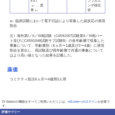
4％）
ンフルエ
、悪
ンザ様症
a）
寒
状
a）
a）臨床試験において電子日誌により収集した副反応の発現
割合
注）海外第I／II／III相試験（C4591007試験第II／III相パー
ト並びにC4591048試験サブ試験B）の各年齢層で収集した
事象について、年齢層別（6ヵ月〜1歳及び2〜4歳）に発現
割合を算出し、両試験及び両年齢層で共通の事象について
はより高い値となった結果を記載した。
薬価
コミナティ筋注6ヵ月〜4歳用3人用
DI Stationの機能をすべてご利用いただくには、
m3.comへのログイン
が必要で
す。
評価サマリー