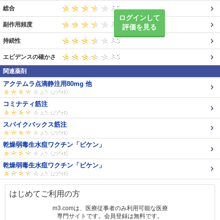
総合
ログインして
副作用頻度
評価を見る
持続性
エビデンスの確かさ
関連薬剤
アクテムラ点滴静注用80mg 他
コミナティ筋注
スパイクバックス筋注
乾燥弱毒生水痘ワクチン「ビケン」
乾燥弱毒生水痘ワクチン「ビケン」
はじめてご利用の方
m3.comは、医療従事者のみ利用可能な医療
専門サイトです。会員登録は無料です。