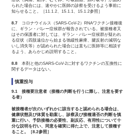
られた場合には、速やかに医師の診察を受けるよう事前に
知らせること。［11.1.2、15.1.1、15.1.2参照］
8.7
コロナウイルス（SARS-CoV-2）RNAワクチン接種後
に、ギラン・バレー症候群が報告されている。被接種者又
はその保護者に対しては、ギラン・バレー症候群が疑われ
る症状（四肢遠位から始まる弛緩性麻痺、腱反射の減弱な
いし消失等）が認められた場合には直ちに医師等に相談す
るよう、あらかじめ説明すること。
8.8
本剤と他のSARS-CoV-2に対するワクチンの互換性に
関するデータはない。
慎重投与
9.1 接種要注意者（接種の判断を行うに際し、注意を要す
る者）
被接種者が次のいずれかに該当すると認められる場合は、
健康状態及び体質を勘案し、診察及び接種適否の判断を慎
重に行い、予防接種の必要性、副反応、有用性について十
分な説明を行い、同意を確実に得た上で、注意して接種す
ること。［8.2参照］