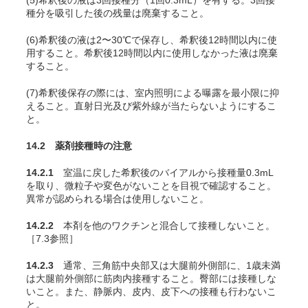
(5)希釈後の液は3回接種分（1回0.3mL）を有する。3回接
種分を吸引した後の残量は廃棄すること。
(6)希釈後の液は2〜30℃で保存し、希釈後12時間以内に使
用すること。希釈後12時間以内に使用しなかった液は廃棄
すること。
(7)希釈後保存の際には、室内照明による曝露を最小限に抑
えること。直射日光及び紫外線が当たらないようにするこ
と。
14.2 薬剤接種時の注意
14.2.1
室温に戻した希釈後のバイアルから接種量0.3mL
を取り、微粒子や変色がないことを目視で確認すること。
異常が認められる場合は使用しないこと。
14.2.2
本剤を他のワクチンと混合して接種しないこと。
［7.3参照］
14.2.3
通常、三角筋中央部又は大腿前外側部に、1歳未満
は大腿前外側部に筋肉内接種すること。臀部には接種しな
いこと
。また、静脈内、皮内、皮下への接種も行わないこ
と。