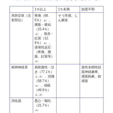
1％以上
1％未満
頻度不明
局所症状（注
疼痛（88.
そう痒感、じ
射部位）
5％）
、
ん麻疹
a）
腫脹・硬結
（15.4％）
、発赤・
a）
紅斑（12.
9％）
、
a）
遅発性反応
（疼痛、腫
脹、紅斑等）
b）
精神神経系
易刺激性・泣
急性末梢性顔
き（77.1％）
面神経麻痺、
、頭痛
感覚鈍麻、錯
a，d）
（
58.7
％）
感覚
、傾眠
a）
（49.9％）
a，d）
消化器
悪心・嘔吐
（21.7％）
a）