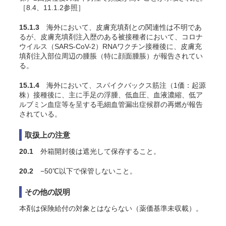
［8.4、11.1.2参照］
15.1.3
海外において、皮膚充填剤との関連性は不明であ
るが、皮膚充填剤注入歴のある被接種者において、コロナ
ウイルス（SARS-CoV-2）RNAワクチン接種後に、皮膚充
填剤注入部位周辺の腫脹（特に顔面腫脹）が報告されてい
る。
15.1.4
海外において、スパイクバックス筋注（1価：起源
株）接種後に、主に手足の浮腫、低血圧、血液濃縮、低ア
ルブミン血症等を呈する毛細血管漏出症候群の再燃が報告
されている。
取扱上の注意
20.1
外箱開封後は遮光して保存すること。
20.2
−50℃以下で保管しないこと。
その他の説明
本剤は保険給付の対象とはならない（薬価基準未収載）。