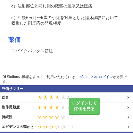
c）注射部位と同じ側の腋窩の腫脹又は圧痛
d）生後6ヵ月〜5歳の小児を対象とした臨床試験において
収集した副反応の発現頻度
薬価
スパイクバックス筋注
DI Stationの機能をすべてご利用いただくには、
m3.comへのログイン
が必要で
す。
評価サマリー
総合
ログインして
副作用頻度
評価を見る
持続性
エビデンスの確かさ