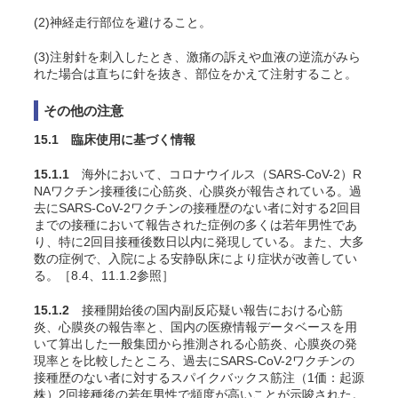
(2)神経走行部位を避けること。
(3)注射針を刺入したとき、激痛の訴えや血液の逆流がみら
れた場合は直ちに針を抜き、部位をかえて注射すること。
その他の注意
15.1 臨床使用に基づく情報
15.1.1
海外において、コロナウイルス（SARS-CoV-2）R
NAワクチン接種後に心筋炎、心膜炎が報告されている。
過
去にSARS-CoV-2ワクチンの接種歴のない者に対する2回目
までの接種
において報告された症例の多くは若年男性であ
り、特に2回目接種後数日以内に発現している。また、大多
数の症例で、入院による安静臥床により症状が改善してい
る
。［8.4、11.1.2参照］
15.1.2
接種開始後の国内副反応疑い報告における心筋
炎、心膜炎の報告率と、国内の医療情報データベースを用
いて算出した一般集団から推測される心筋炎、心膜炎の発
現率とを比較したところ、
過去にSARS-CoV-2ワクチンの
接種歴のない者に対する
スパイクバックス筋注（1価：起源
株）2回接種後の若年男性で頻度が高いことが示唆された
。