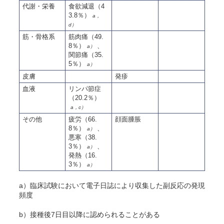
代謝・栄養
食欲減退（4
3.8％）
a，
d）
筋・骨格系
筋肉痛（49.
8％）
、
a）
関節痛（35.
5％）
a）
皮膚
発疹
血液
リンパ節症
（20.2％）
a，c）
その他
疲労（66.
顔面腫脹
8％）
、
a）
悪寒（38.
3％）
、
a）
発熱（
16.
3
％）
a）
a）臨床試験において電子日誌により収集した副反応の発現
頻度
b）接種後7日目以降に認められることがある