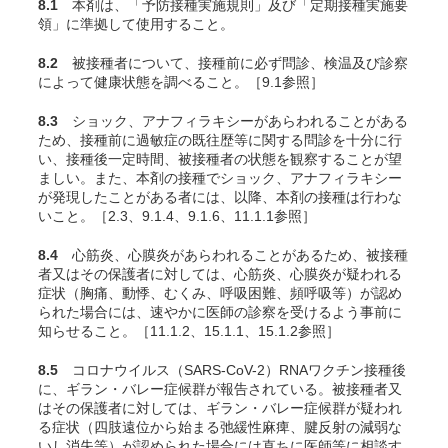
8.1
本剤は、「予防接種実施規則」及び「
定期接種
実施要
領」に準拠して使用すること。
8.2
被接種者について、接種前に必ず問診、検温及び診察
によって健康状態を調べること。［9.1参照］
8.3
ショック、アナフィラキシーがあらわれることがある
ため、接種前に過敏症の既往歴等に関する問診を十分に行
い、接種後一定時間、被接種者の状態を観察することが望
ましい。また、本剤の接種でショック、アナフィラキシー
が発現したことがある者には、以降、本剤の接種は行わな
いこと。［2.3、9.1.4、9.1.6、11.1.1参照］
8.4
心筋炎、心膜炎があらわれることがあるため、被接種
者又はその保護者に対しては、心筋炎、心膜炎が疑われる
症状（胸痛、動悸、むくみ、呼吸困難、頻呼吸等）が認め
られた場合には、速やかに医師の診察を受けるよう事前に
知らせること。［11.1.2、15.1.1、15.1.2参照］
8.5
コロナウイルス（SARS-CoV-2）RNAワクチン接種後
に、ギラン・バレー症候群が報告されている。被接種者又
はその保護者に対しては、ギラン・バレー症候群が疑われ
る症状（四肢遠位から始まる弛緩性麻痺、腱反射の減弱な
いし消失等）が認められた場合には直ちに医師等に相談す