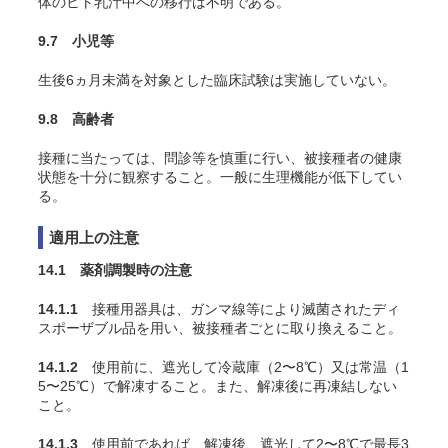
体のヒト乳汁中への移行は不明である。
9.7 小児等
生後6ヵ月未満を対象とした臨床試験は実施していない。
9.8 高齢者
接種に当たっては、問診等を慎重に行い、被接種者の健康
状態を十分に観察すること。一般に生理機能が低下してい
る。
適用上の注意
14.1 薬剤調製時の注意
14.1.1
接種用器具は、ガンマ線等により滅菌されたディ
スポーザブル品を用い、被接種者ごとに取り換えること。
14.1.2
使用前に、遮光して冷蔵庫（2〜8℃）又は常温（1
5〜25℃）で解凍すること。また、解凍後に再凍結しない
こと。
14.1.3
使用前であれば、解凍後、遮光して2〜8℃で最長3