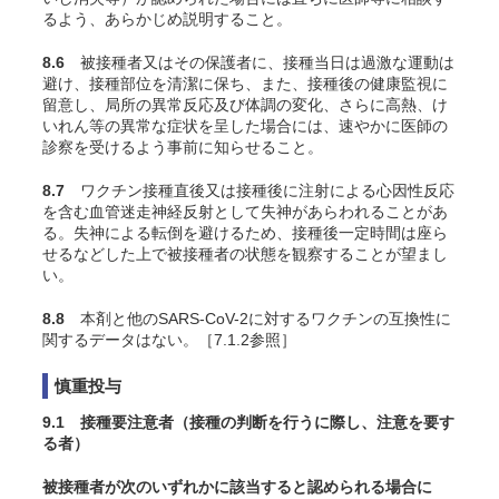
るよう、あらかじめ説明すること。
8.6
被接種者又はその保護者に、接種当日は過激な運動は
避け、接種部位を清潔に保ち、また、接種後の健康監視に
留意し、局所の異常反応及び体調の変化、さらに高熱、け
いれん等の異常な症状を呈した場合には、速やかに医師の
診察を受けるよう事前に知らせること。
8.7
ワクチン接種直後又は接種後に注射による心因性反応
を含む血管迷走神経反射として失神があらわれることがあ
る。失神による転倒を避けるため、接種後一定時間は座ら
せるなどした上で被接種者の状態を観察することが望まし
い。
8.8
本剤と他のSARS-CoV-2に対するワクチンの互換性に
関するデータはない。
［7.1.2参照］
慎重投与
9.1 接種要注意者（接種の判断を行うに際し、注意を要す
る者）
被接種者が次のいずれかに該当すると認められる場合に