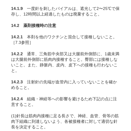
14.1.9
一度針を刺したバイアルは、遮光して2〜25℃で保
存し、12時間以上経過したものは廃棄すること。
14.2 薬剤接種時の注意
14.2.1
本剤を他のワクチンと混合して接種しないこと。
［7.3参照］
14.2.2
通常、三角筋中央部又は大腿前外側部に、1歳未満
は大腿前外側部に筋肉内接種すること。臀部には接種しな
いこと
。また、静脈内、皮内、皮下への接種も行わないこ
と。
14.2.3
注射針の先端が血管内に入っていないことを確か
めること。
14.2.4
組織・神経等への影響を避けるため下記の点に注
意すること。
(1)針長は筋肉内接種に足る長さで、神経、血管、骨等の筋
肉下組織に到達しないよう、各被接種者に対して適切な針
長を決定すること。