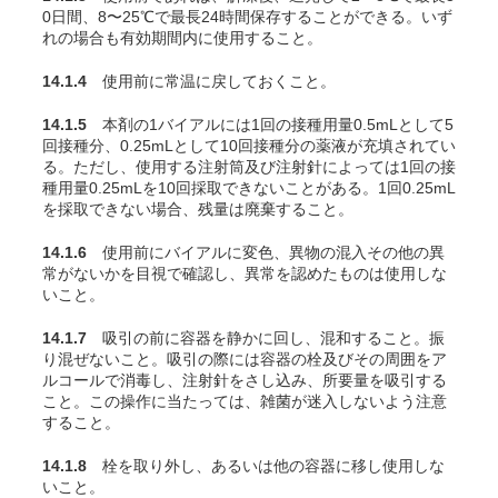
0日間、8〜25℃で最長24時間保存することができる。いず
れの場合も有効期間内に使用すること。
14.1.4
使用前に常温に戻しておくこと。
14.1.5
本剤の1バイアルには1回の接種用量
0.5mLとして5
回接種分、0.25mLとして10回接種分の薬液
が充填されてい
る。ただし、使用する注射筒及び注射針によっては1回の接
種用量0.25mLを10回採取できないことがある。1回0.25mL
を採取できない場合、残量は廃棄すること。
14.1.6
使用前にバイアルに変色、異物の混入その他の異
常がないかを目視で確認し、異常を認めたものは使用しな
いこと。
14.1.7
吸引の前に容器を静かに回し、混和すること。振
り混ぜないこと。吸引の際には容器の栓及びその周囲をア
ルコールで消毒し、注射針をさし込み、所要量を吸引する
こと。この操作に当たっては、雑菌が迷入しないよう注意
すること。
14.1.8
栓を取り外し、あるいは他の容器に移し使用しな
いこと。