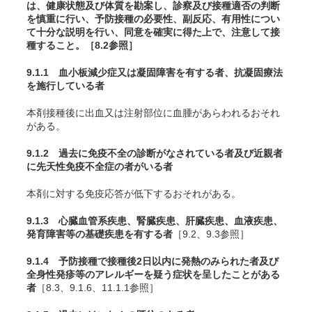
は、健康状態及び体質を勘案し、診察及び接種適否の判断
を慎重に行い、予防接種の必要性、副反応、有用性につい
て十分な説明を行い、同意を確実に得た上で、注意して接
種すること。［8.2参照］
9.1.1 血小板減少症又は凝固障害を有する者、抗凝固療法
を施行している者
本剤接種後に出血又は注射部位に血腫があらわれるおそれ
がある。
9.1.2 過去に免疫不全の診断がなされている者及び近親者
に先天性免疫不全症の者がいる者
本剤に対する免疫応答が低下するおそれがある。
9.1.3 心臓血管系疾患、腎臓疾患、肝臓疾患、血液疾患、
発育障害等の基礎疾患を有する者
［9.2、9.3参照］
9.1.4 予防接種で接種後2日以内に発熱のみられた者及び
全身性発疹等のアレルギーを疑う症状を呈したことがある
者
［8.3、9.1.6、11.1.1参照］