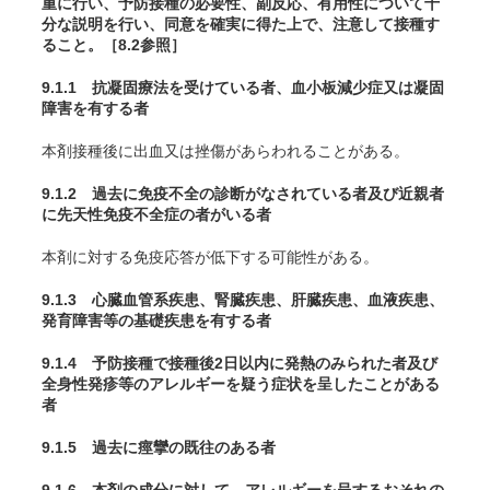
重に行い、予防接種の必要性、副反応、有用性について十
分な説明を行い、同意を確実に得た上で、注意して接種す
ること。［8.2参照］
9.1.1 抗凝固療法を受けている者、血小板減少症又は凝固
障害を有する者
本剤接種後に出血又は挫傷があらわれることがある。
9.1.2 過去に免疫不全の診断がなされている者及び近親者
に先天性免疫不全症の者がいる者
本剤に対する免疫応答が低下する可能性がある。
9.1.3 心臓血管系疾患、腎臓疾患、肝臓疾患、血液疾患、
発育障害等の基礎疾患を有する者
9.1.4 予防接種で接種後2日以内に発熱のみられた者及び
全身性発疹等のアレルギーを疑う症状を呈したことがある
者
9.1.5 過去に痙攣の既往のある者