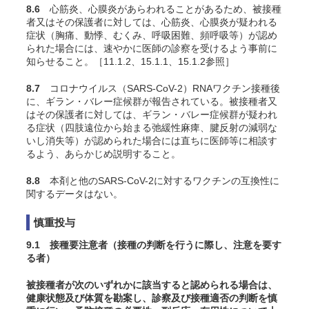
8.6
心筋炎、心膜炎があらわれることがあるため、被接種
者又はその保護者に対しては、心筋炎、心膜炎が疑われる
症状（胸痛、動悸、むくみ、呼吸困難、頻呼吸等）が認め
られた場合には、速やかに医師の診察を受けるよう事前に
知らせること。［11.1.2、15.1.1、15.1.2参照］
8.7
コロナウイルス（SARS-CoV-2）RNAワクチン接種後
に、ギラン・バレー症候群が報告されている。被接種者又
はその保護者に対しては、ギラン・バレー症候群が疑われ
る症状（四肢遠位から始まる弛緩性麻痺、腱反射の減弱な
いし消失等）が認められた場合には直ちに医師等に相談す
るよう、あらかじめ説明すること。
8.8
本剤と他のSARS-CoV-2に対するワクチンの互換性に
関するデータはない。
慎重投与
9.1 接種要注意者（接種の判断を行うに際し、注意を要す
る者）
被接種者が次のいずれかに該当すると認められる場合は、
健康状態及び体質を勘案し、診察及び接種適否の判断を慎