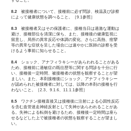
すること。
8.2
被接種者について、接種前に必ず問診、検温及び診察
によって健康状態を調べること。［9.1参照］
8.3
被接種者又はその保護者に、接種当日は過激な運動は
避け、接種部位を清潔に保ち、また、接種後の健康監視に
留意し、局所の異常反応や体調の変化、さらに高熱、痙攣
等の異常な症状を呈した場合には速やかに医師の診察を受
けるよう事前に知らせること。
8.4
ショック、アナフィラキシーがあらわれることがある
ため、接種前に過敏症の既往歴等に関する問診を十分に行
い、接種後一定時間、被接種者の状態を観察することが望
ましい。また、本剤接種後にショック、アナフィラキシー
が認められた被接種者に対しては、以降の本剤の接種を行
わないこと。［2.3、9.1.6、11.1.1参照］
8.5
ワクチン接種直後又は接種後に注射による心因性反応
を含む血管迷走神経反射として失神があらわれることがあ
る。失神による転倒を避けるため、接種後一定時間は座ら
せるなどした上で被接種者の状態を観察することが望まし
い。