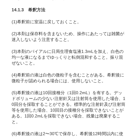
14.1.3 希釈方法
(1)希釈前に室温に戻しておくこと。
(2)本剤は保存料を含まないため、操作にあたっては雑菌が
迷入しないよう注意すること。
(3)本剤のバイアルに日局生理食塩液1.3mLを加え、白色の
均一な液になるまでゆっくりと転倒混和すること。振り混
ぜないこと。
(4)希釈前の液は白色の微粒子を含むことがある。希釈後に
微粒子が認められる場合には、使用しないこと。
(5)希釈後の液は10回接種分（1回0.2mL）を有する。デッ
ドボリュームの少ない注射針又は注射筒を使用した場合、1
0回分を採取することができる。標準的な注射針及び注射筒
等を使用した場合、10回目の接種分を採取できないことが
ある。1回0.2mLを採取できない場合、残量は廃棄するこ
と。
(6)希釈後の液は2〜30℃で保存し、希釈後12時間以内に使