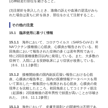
(2)神経走行部位を避けること。
(3)注射針を刺入したとき、激痛の訴えや血液の逆流がみら
れた場合は直ちに針を抜き、部位をかえて注射すること。
その他の注意
15.1 臨床使用に基づく情報
15.1.1
海外において、コロナウイルス（SARS-CoV-2）R
NAワクチン接種後に心筋炎、心膜炎が報告されている。初
回免疫において報告された症例の多くは若年男性であり、
特に2回目接種後数日以内に発現している。また、大多数の
症例で、入院による安静臥床により症状が改善している
。
［8.6、11.1.2参照］
15.1.2
接種開始後の国内副反応疑い報告における心筋
炎、心膜炎の報告率と、国内の医療情報データベースを用
いて算出した一般集団から推測される心筋炎、心膜炎の発
現率とを比較したところ、初回免疫としてコミナティ筋注
（起源株）2回接種後の若年男性で頻度が高いことが示唆さ
れた
。［8.6、11.1.2参照］
15.1.3
海外において、皮膚充填剤との関連性は不明であ