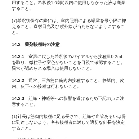
用すること。希釈後12時間以内に使用しなかった液は廃棄
すること。
(7)希釈後保存の際には、室内照明による曝露を最小限に抑
えること。直射日光及び紫外線が当たらないようにするこ
と。
14.2 薬剤接種時の注意
14.2.1
室温に戻した希釈後のバイアルから接種量0.2mL
を取り、微粒子や変色がないことを目視で確認すること。
異常が認められる場合は使用しないこと。
14.2.2
通常、三角筋に筋肉内接種すること。静脈内、皮
内、皮下への接種は行わないこと。
14.2.3
組織・神経等への影響を避けるため下記の点に注
意すること。
(1)針長は筋肉内接種に足る長さで、組織や血管あるいは骨
に到達しないよう、各被接種者に対して適切な針長を決定
すること。