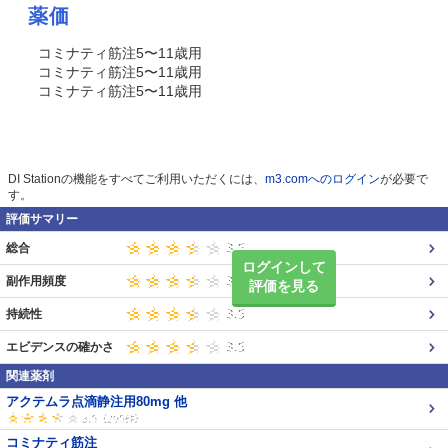
薬価
コミナティ筋注5〜11歳用
コミナティ筋注5〜11歳用
コミナティ筋注5〜11歳用
DI Stationの機能をすべてご利用いただくには、
m3.comへのログイン
が必要で
す。
評価サマリー
総合
ログインして
副作用頻度
評価を見る
持続性
エビデンスの確かさ
関連薬剤
アクテムラ点滴静注用80mg 他
コミナティ筋注