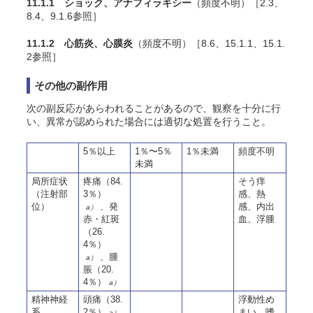
11.1.1 ショック、アナフィラキシー
（頻度不明）［2.3、
8.4、9.1.6参照］
11.1.2 心筋炎、心膜炎
（頻度不明）［8.6、15.1.1、15.1.
2参照］
その他の副作用
次の副反応があらわれることがあるので、観察を十分に行
い、異常が認められた場合には適切な処置を行うこと。
5％以上
1％〜5％
1％未満
頻度不明
未満
局所症状
疼痛（84.
そう痒
（注射部
3％）
感、熱
位）
、発
感、内出
a）
赤・紅斑
血、浮腫
（26.
4％）
、腫
a）
脹（20.
4％）
a）
精神神経
頭痛（38.
浮動性め
系
2％）
まい、嗜
a）