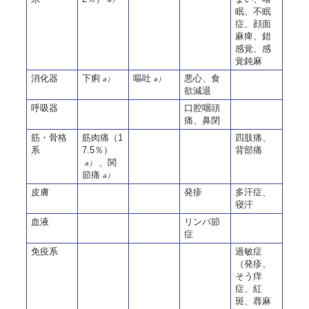
眠、不眠
症、顔面
麻痺、錯
感覚、感
覚鈍麻
消化器
下痢
嘔吐
悪心、食
a）
a）
欲減退
呼吸器
口腔咽頭
痛、鼻閉
筋・骨格
筋肉痛（1
四肢痛、
系
7.5％）
背部痛
、関
a）
節痛
a）
皮膚
発疹
多汗症、
寝汗
血液
リンパ節
症
免疫系
過敏症
（発疹、
そう痒
症、紅
斑、蕁麻