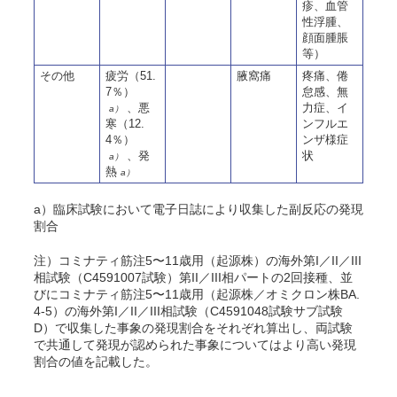
疹、血管
性浮腫、
顔面腫脹
等）
その他
疲労（51.
腋窩痛
疼痛、倦
7％）
怠感、無
、悪
力症、イ
a）
寒（12.
ンフルエ
4％）
ンザ様症
、発
状
a）
熱
a）
a）臨床試験において電子日誌により収集した副反応の発現
割合
注）コミナティ筋注5〜11歳用（起源株）の海外第I／II／III
相試験（C4591007試験）第II／III相パートの2回接種、並
びにコミナティ筋注5〜11歳用（起源株／オミクロン株BA.
4-5）の海外第I／II／III相試験（C4591048試験サブ試験
D）で収集した事象の発現割合をそれぞれ算出し、両試験
で共通して発現が認められた事象についてはより高い発現
割合の値を記載した。