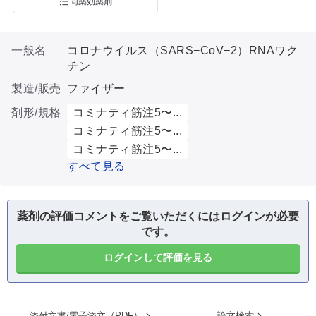
同薬効薬剤
一般名
コロナウイルス（SARS−CoV−2）RNAワク
チン
製造/販売
ファイザー
剤形/規格
コミナティ筋注5〜...
コミナティ筋注5〜...
コミナティ筋注5〜...
すべて見る
薬剤の評価コメントをご覧いただくにはログインが必要
です。
ログインして評価を見る
添付文書/電子添文（PDF）
論文検索