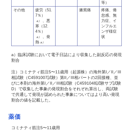
等）
その他
疲労（51.
腋窩痛
疼痛、倦
7％）
怠感、無
、悪
力症、イ
a）
寒（12.
ンフルエ
4％）
ンザ様症
、発
状
a）
熱
a）
a）臨床試験において電子日誌により収集した副反応の発現
割合
注）コミナティ筋注5〜11歳用（起源株）の海外第I／II／III
相試験（C4591007試験）第II／III相パートの2回接種
、並
びに本剤の海外第I／II／III相試験（C4591048試験サブ試験
D）で収集した事象の発現割合をそれぞれ算出し、両試験
で共通して発現が認められた事象についてはより高い発現
割合の値を記載した。
薬価
コミナティ筋注5〜11歳用