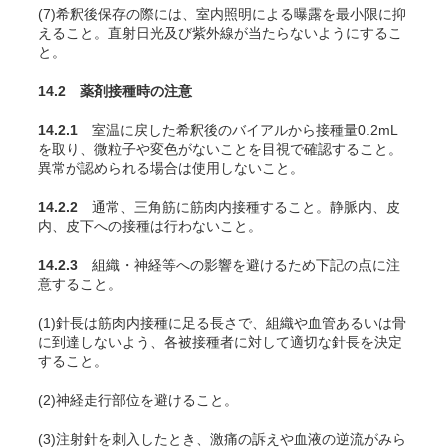
(7)希釈後保存の際には、室内照明による曝露を最小限に抑
えること。直射日光及び紫外線が当たらないようにするこ
と。
14.2 薬剤接種時の注意
14.2.1
室温に戻した希釈後のバイアルから接種量0.2mL
を取り、微粒子や変色がないことを目視で確認すること。
異常が認められる場合は使用しないこと。
14.2.2
通常、三角筋に筋肉内接種すること。静脈内、皮
内、皮下への接種は行わないこと。
14.2.3
組織・神経等への影響を避けるため下記の点に注
意すること。
(1)針長は筋肉内接種に足る長さで、組織や血管あるいは骨
に到達しないよう、各被接種者に対して適切な針長を決定
すること。
(2)神経走行部位を避けること。
(3)注射針を刺入したとき、激痛の訴えや血液の逆流がみら