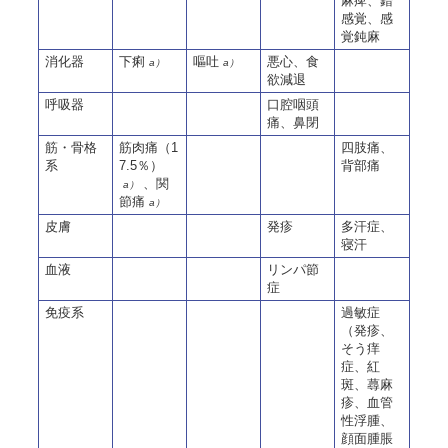
麻痺、錯
感覚、感
覚鈍麻
消化器
下痢
嘔吐
悪心、食
a）
a）
欲減退
呼吸器
口腔咽頭
痛、鼻閉
筋・骨格
筋肉痛（1
四肢痛、
系
7.5％）
背部痛
、関
a）
節痛
a）
皮膚
発疹
多汗症、
寝汗
血液
リンパ節
症
免疫系
過敏症
（発疹、
そう痒
症、紅
斑、蕁麻
疹、血管
性浮腫、
顔面腫脹