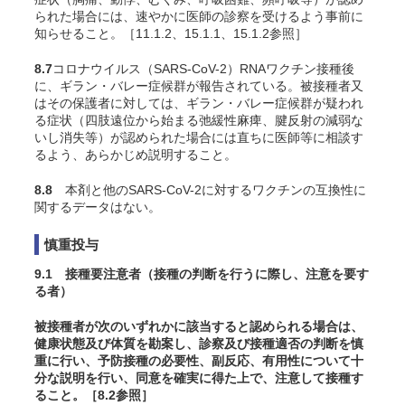
られた場合には、速やかに医師の診察を受けるよう事前に
知らせること。［11.1.2、15.1.1、15.1.2参照］
8.7
コロナウイルス（SARS-CoV-2）RNAワクチン
接種後
に、ギラン・バレー症候群が報告されている。被接種者又
はその保護者に対しては、ギラン・バレー症候群が疑われ
る症状（四肢遠位から始まる弛緩性麻痺、腱反射の減弱な
いし消失等）が認められた場合には直ちに医師等に相談す
るよう、あらかじめ説明すること。
8.8
本剤と他のSARS-CoV-2に対するワクチンの互換性に
関するデータはない。
慎重投与
9.1 接種要注意者（接種の判断を行うに際し、注意を要す
る者）
被接種者が次のいずれかに該当すると認められる場合は、
健康状態及び体質を勘案し、診察及び接種適否の判断を慎
重に行い、予防接種の必要性、副反応、有用性について十
分な説明を行い、同意を確実に得た上で、注意して接種す
ること。［8.2参照］