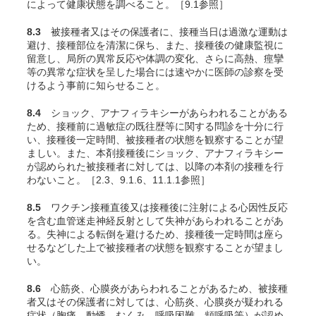
によって健康状態を調べること。［9.1参照］
8.3
被接種者又はその保護者に、接種当日は過激な運動は
避け、接種部位を清潔に保ち、また、接種後の健康監視に
留意し、局所の異常反応や体調の変化、さらに高熱、痙攣
等の異常な症状を呈した場合には速やかに医師の診察を受
けるよう事前に知らせること。
8.4
ショック、アナフィラキシーがあらわれることがある
ため、接種前に過敏症の既往歴等に関する問診を十分に行
い、接種後一定時間、被接種者の状態を観察することが望
ましい。また、本剤接種後にショック、アナフィラキシー
が認められた被接種者に対しては、以降の本剤の接種を行
わないこと。［2.3、9.1.6、11.1.1参照］
8.5
ワクチン接種直後又は接種後に注射による心因性反応
を含む血管迷走神経反射として失神があらわれることがあ
る。失神による転倒を避けるため、接種後一定時間は座ら
せるなどした上で被接種者の状態を観察することが望まし
い。
8.6
心筋炎、心膜炎があらわれることがあるため、被接種
者又はその保護者に対しては、心筋炎、心膜炎が疑われる
症状（胸痛、動悸、むくみ、呼吸困難、頻呼吸等）が認め