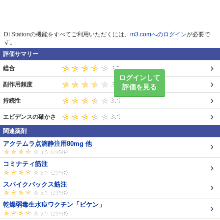
DI Stationの機能をすべてご利用いただくには、
m3.comへのログイン
が必要で
す。
評価サマリー
総合
ログインして
副作用頻度
評価を見る
持続性
エビデンスの確かさ
関連薬剤
アクテムラ点滴静注用80mg 他
コミナティ筋注
スパイクバックス筋注
乾燥弱毒生水痘ワクチン「ビケン」