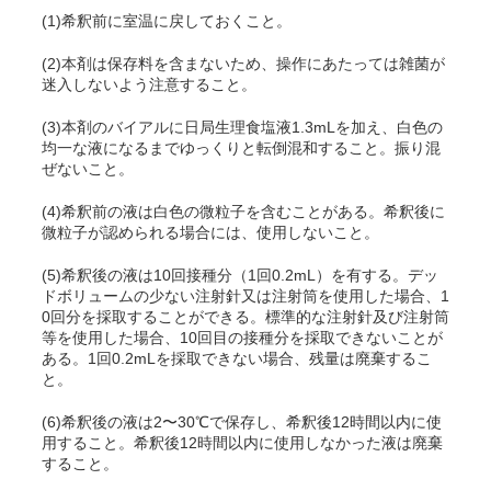
(1)希釈前に室温に戻しておくこと。
(2)本剤は保存料を含まないため、操作にあたっては雑菌が
迷入しないよう注意すること。
(3)本剤のバイアルに日局生理食塩液1.3mLを加え、白色の
均一な液になるまでゆっくりと転倒混和すること。振り混
ぜないこと。
(4)希釈前の液は白色の微粒子を含むことがある。希釈後に
微粒子が認められる場合には、使用しないこと。
(5)希釈後の液は10回接種分（1回0.2mL）を有する。デッ
ドボリュームの少ない注射針又は注射筒を使用した場合、1
0回分を採取することができる。標準的な注射針及び注射筒
等を使用した場合、10回目の接種分を採取できないことが
ある。1回0.2mLを採取できない場合、残量は廃棄するこ
と。
(6)希釈後の液は2〜30℃で保存し、希釈後12時間以内に使
用すること。希釈後12時間以内に使用しなかった液は廃棄
すること。