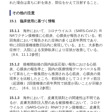
れた場合は直ちに針を抜き、部位をかえて注射すること。
その他の注意
15.1 臨床使用に基づく情報
15.1.1
海外において、
コロナウイルス（SARS-CoV-2）R
NAワクチン
接種後に心筋炎、心膜炎が報告されている。初
回免疫において報告された症例の多くは若年男性であり、
特に2回目接種後数日以内に発現している。また、大多数の
症例で、入院による安静臥床により症状が改善している
。
［8.6、11.1.2参照］
15.1.2
接種開始後の国内副反応疑い報告における心筋
炎、心膜炎の報告率と、国内の医療情報データベースを用
いて算出した一般集団から推測される心筋炎、心膜炎の発
現率とを比較したところ、初回免疫としてコミナティ筋注
（起源株）2回接種後の若年男性で頻度が高いことが示唆さ
れた
。［8.6、11.1.2参照］
15.1.3
海外において、皮膚充填剤との関連性は不明であ
るが、皮膚充填剤注入歴のある被接種者において、
コロナ
ウイルス（SARS-CoV-2）RNAワクチン
接種後に、皮膚充