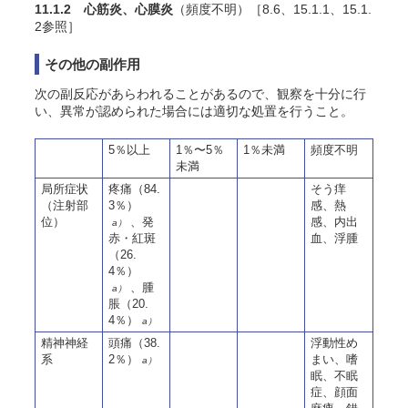
11.1.2 心筋炎、心膜炎
（頻度不明）［8.6、15.1.1、15.1.
2参照］
その他の副作用
次の副反応があらわれることがあるので、観察を十分に行
い、異常が認められた場合には適切な処置を行うこと。
5％以上
1％〜5％
1％未満
頻度不明
未満
局所症状
疼痛（84.
そう痒
（注射部
3％）
感、熱
位）
、発
感、内出
a）
赤・紅斑
血、浮腫
（26.
4％）
、腫
a）
脹（20.
4％）
a）
精神神経
頭痛（38.
浮動性め
系
2％）
まい、嗜
a）
眠、不眠
症、顔面