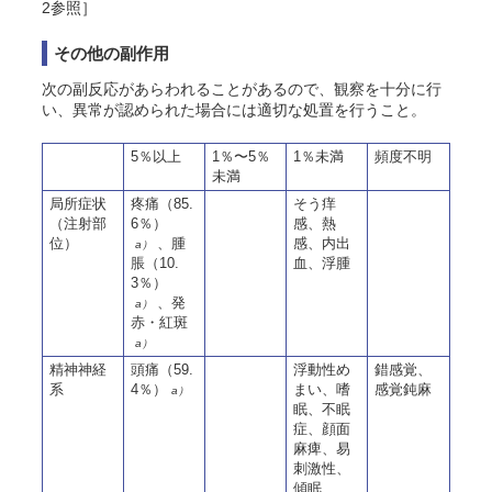
2参照］
その他の副作用
次の副反応があらわれることがあるので、観察を十分に行
い、異常が認められた場合には適切な処置を行うこと。
5％以上
1％〜5％
1％未満
頻度不明
未満
局所症状
疼痛（85.
そう痒
（注射部
6％）
感、熱
位）
、腫
感、内出
a）
脹（10.
血、浮腫
3％）
、発
a）
赤・紅斑
a）
精神神経
頭痛（59.
浮動性め
錯感覚、
系
4％）
まい、嗜
感覚鈍麻
a）
眠、不眠
症、顔面
麻痺、易
刺激性、
傾眠