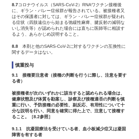
8.7
コロナウイルス（SARS-CoV-2）RNAワクチン
接種後
に、ギラン・バレー症候群が報告されている。被接種者又
はその保護者に対しては、ギラン・バレー症候群が疑われ
る症状（四肢遠位から始まる弛緩性麻痺、腱反射の減弱な
いし消失等）が認められた場合には直ちに医師等に相談す
るよう、あらかじめ説明すること。
8.8
本剤と他のSARS-CoV-2に対するワクチンの互換性に
関するデータはない。
慎重投与
9.1 接種要注意者（接種の判断を行うに際し、注意を要す
る者）
被接種者が次のいずれかに該当すると認められる場合は、
健康状態及び体質を勘案し、診察及び接種適否の判断を慎
重に行い、予防接種の必要性、副反応、有用性について十
分な説明を行い、同意を確実に得た上で、注意して接種す
ること。［8.2参照］
9.1.1 抗凝固療法を受けている者、血小板減少症又は凝固
障害を有する者