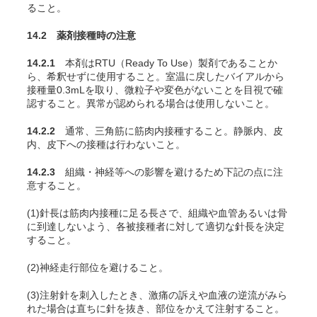
ること。
14.2 薬剤接種時の注意
14.2.1
本剤はRTU（Ready To Use）製剤であることか
ら、希釈せずに使用すること。室温に戻したバイアルから
接種量0.3mLを取り、微粒子や変色がないことを目視で確
認すること。異常が認められる場合は使用しないこと。
14.2.2
通常、三角筋に筋肉内接種すること。静脈内、皮
内、皮下への接種は行わないこと。
14.2.3
組織・神経等への影響を避けるため下記の点に注
意すること。
(1)針長は筋肉内接種に足る長さで、組織や血管あるいは骨
に到達しないよう、各被接種者に対して適切な針長を決定
すること。
(2)神経走行部位を避けること。
(3)注射針を刺入したとき、激痛の訴えや血液の逆流がみら
れた場合は直ちに針を抜き、部位をかえて注射すること。