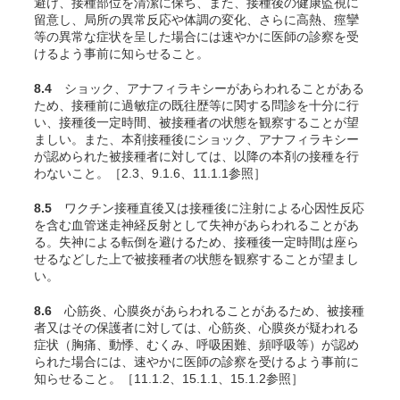
避け、接種部位を清潔に保ち、また、接種後の健康監視に
留意し、局所の異常反応や体調の変化、さらに高熱、痙攣
等の異常な症状を呈した場合には速やかに医師の診察を受
けるよう事前に知らせること。
8.4
ショック、アナフィラキシーがあらわれることがある
ため、接種前に過敏症の既往歴等に関する問診を十分に行
い、接種後一定時間、被接種者の状態を観察することが望
ましい。また、本剤接種後にショック、アナフィラキシー
が認められた被接種者に対しては、以降の本剤の接種を行
わないこと。［2.3、9.1.6、11.1.1参照］
8.5
ワクチン接種直後又は接種後に注射による心因性反応
を含む血管迷走神経反射として失神があらわれることがあ
る。失神による転倒を避けるため、接種後一定時間は座ら
せるなどした上で被接種者の状態を観察することが望まし
い。
8.6
心筋炎、心膜炎があらわれることがあるため、被接種
者又はその保護者に対しては、心筋炎、心膜炎が疑われる
症状（胸痛、動悸、むくみ、呼吸困難、頻呼吸等）が認め
られた場合には、速やかに医師の診察を受けるよう事前に
知らせること。［11.1.2、15.1.1、15.1.2参照］