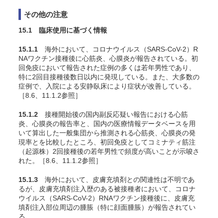
その他の注意
15.1 臨床使用に基づく情報
15.1.1
海外において、
コロナウイルス（SARS-CoV-2）R
NAワクチン
接種後に心筋炎、心膜炎が報告されている。初
回免疫において報告された症例の多くは若年男性であり、
特に2回目接種後数日以内に発現している。また、大多数の
症例で、入院による安静臥床により症状が改善している
。
［8.6、11.1.2参照］
15.1.2
接種開始後の国内副反応疑い報告における心筋
炎、心膜炎の報告率と、国内の医療情報データベースを用
いて算出した一般集団から推測される心筋炎、心膜炎の発
現率とを比較したところ、初回免疫としてコミナティ筋注
（起源株）2回接種後の若年男性で頻度が高いことが示唆さ
れた
。［8.6、11.1.2参照］
15.1.3
海外において、皮膚充填剤との関連性は不明であ
るが、皮膚充填剤注入歴のある被接種者において、
コロナ
ウイルス（SARS-CoV-2）RNAワクチン
接種後に、皮膚充
填剤注入部位周辺の腫脹（特に顔面腫脹）が報告されてい
る。