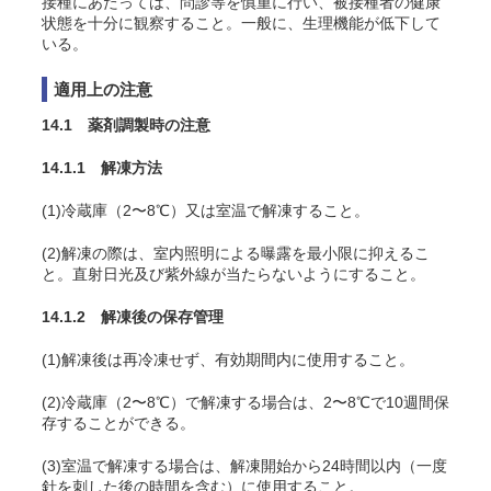
接種にあたっては、問診等を慎重に行い、被接種者の健康
状態を十分に観察すること。一般に、生理機能が低下して
いる。
適用上の注意
14.1 薬剤調製時の注意
14.1.1 解凍方法
(1)冷蔵庫（2〜8℃）又は室温で解凍すること。
(2)解凍の際は、室内照明による曝露を最小限に抑えるこ
と。直射日光及び紫外線が当たらないようにすること。
14.1.2 解凍後の保存管理
(1)解凍後は再冷凍せず、有効期間内に使用すること。
(2)冷蔵庫（2〜8℃）で解凍する場合は、2〜8℃で10週間保
存することができる。
(3)室温で解凍する場合は、解凍開始から24時間以内（一度
針を刺した後の時間を含む）に使用すること。