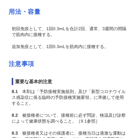
用法・容量
初回免疫として、1回0.3mLを合計2回、通常、3週間の間隔
で筋肉内に接種する。
追加免疫として、1回0.3mLを筋肉内に接種する。
注意事項
重要な基本的注意
8.1
本剤は「予防接種実施規則」及び「新型コロナウイル
ス感染症に係る臨時の予防接種実施要領」に準拠して使用
すること。
8.2
被接種者について、接種前に必ず問診、検温及び診察
によって健康状態を調べること。［9.1参照］
8.3
被接種者又はその保護者に、接種当日は過激な運動は