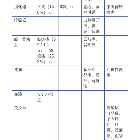
消化器
下痢（14.
嘔吐
悪心、食
栄養補給
a）
8％）
欲減退
障害
a）
呼吸器
口腔咽頭
痛、鼻
閉、咳嗽
筋・骨格
筋肉痛（3
四肢痛、
系
9.1％）
背部痛
、関
a）
節痛（25.
3％）
a）
皮膚
多汗症、
紅斑性皮
発疹、寝
疹
汗、蕁麻
疹
血液
リンパ節
症
免疫系
過敏症
（発疹、
そう痒
症、紅
斑、蕁麻
疹、血管