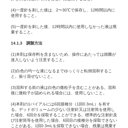
(4)一度針を刺した後は、2〜30℃で保存し、12時間以内に
使用すること。
(5)一度針を刺した後、12時間以内に使用しなかった液は廃
棄すること。
14.1.3 調製方法
(1)本剤は保存料を含まないため、操作にあたっては雑菌が
迷入しないよう注意すること。
(2)白色の均一な液になるまでゆっくりと転倒混和するこ
と。振り混ぜないこと。
(3)混和する前の液は白色の微粒子を含むことがある。混和
後に微粒子が認められる場合には、使用しないこと。
(4)本剤の1バイアルには6回接種分（1回0.3mL）を有す
る。デッドボリュームの少ない注射針又は注射筒を使用し
た場合、6回分を採取することができる。標準的な注射針及
び注射筒等を使用した場合、6回目の接種分を採取できない
ことがある。1回0.3mLを採取できない場合、残量は廃棄す