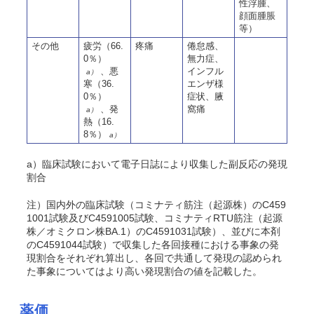
性浮腫、
顔面腫脹
等）
その他
疲労（66.
疼痛
倦怠感、
0％）
無力症、
、悪
インフル
a）
寒（36.
エンザ様
0％）
症状、腋
、発
窩痛
a）
熱（16.
8％）
a）
a）臨床試験において電子日誌により収集した副反応の発現
割合
注）国内外の臨床試験（コミナティ筋注（起源株）のC459
1001試験及びC4591005試験、コミナティRTU筋注（起源
株／オミクロン株BA.1）のC4591031試験）、並びに本剤
のC4591044試験）で収集した各回接種における事象の発
現割合をそれぞれ算出し、各回で共通して発現の認められ
た事象についてはより高い発現割合の値を記載した。
薬価