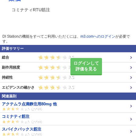
コミナティRTU筋注
DI Stationの機能をすべてご利用いただくには、
m3.comへのログイン
が必要で
す。
評価サマリー
総合
ログインして
副作用頻度
評価を見る
持続性
エビデンスの確かさ
関連薬剤
アクテムラ点滴静注用80mg 他
コミナティ筋注
スパイクバックス筋注