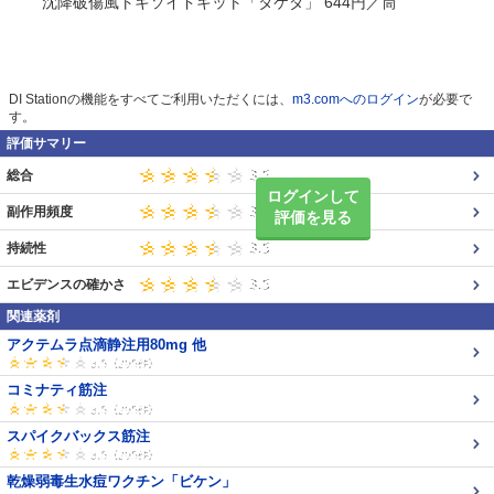
沈降破傷風トキソイドキット「タケダ」 644円／筒
DI Stationの機能をすべてご利用いただくには、
m3.comへのログイン
が必要で
す。
評価サマリー
総合
ログインして
副作用頻度
評価を見る
持続性
エビデンスの確かさ
関連薬剤
アクテムラ点滴静注用80mg 他
コミナティ筋注
スパイクバックス筋注
乾燥弱毒生水痘ワクチン「ビケン」