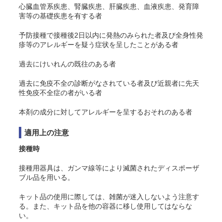
心臓血管系疾患、腎臓疾患、肝臓疾患、血液疾患、発育障
害等の基礎疾患を有する者
予防接種で接種後2日以内に発熱のみられた者及び全身性発
疹等のアレルギーを疑う症状を呈したことがある者
過去にけいれんの既往のある者
過去に免疫不全の診断がなされている者及び近親者に先天
性免疫不全症の者がいる者
本剤の成分に対してアレルギーを呈するおそれのある者
適用上の注意
接種時
接種用器具は、ガンマ線等により滅菌されたディスポーザ
ブル品を用いる。
キット品の使用に際しては、雑菌が迷入しないよう注意す
る。また、キット品を他の容器に移し使用してはならな
い。