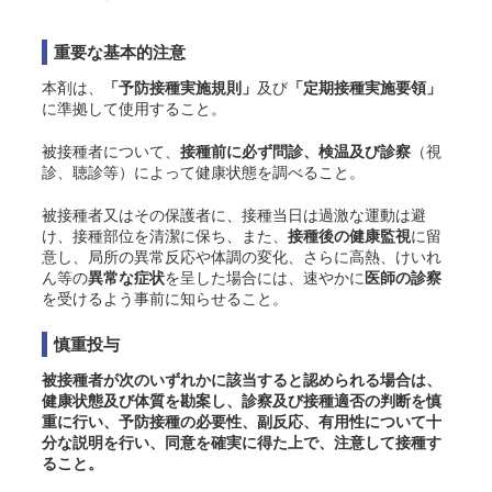
重要な基本的注意
本剤は、
「予防接種実施規則」
及び
「定期接種実施要領」
に準拠して使用すること。
被接種者について、
接種前に必ず問診、検温及び診察
（視
診、聴診等）によって健康状態を調べること。
被接種者又はその保護者に、接種当日は過激な運動は避
け、接種部位を清潔に保ち、また、
接種後の健康監視
に留
意し、局所の異常反応や体調の変化、さらに高熱、けいれ
ん等の
異常な症状
を呈した場合には、速やかに
医師の診察
を受けるよう事前に知らせること。
慎重投与
被接種者が次のいずれかに該当すると認められる場合は、
健康状態及び体質を勘案し、診察及び接種適否の判断を慎
重に行い、予防接種の必要性、副反応、有用性について十
分な説明を行い、同意を確実に得た上で、注意して接種す
ること。