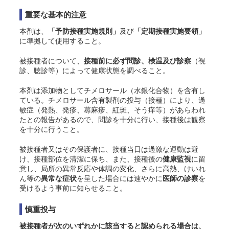
重要な基本的注意
本剤は、
「予防接種実施規則」
及び
「定期接種実施要領」
に準拠して使用すること。
被接種者について、
接種前に必ず問診、検温及び診察
（視
診、聴診等）によって健康状態を調べること。
本剤は添加物としてチメロサール（水銀化合物）を含有し
ている。チメロサール含有製剤の投与（接種）により、過
敏症（発熱、発疹、蕁麻疹、紅斑、そう痒等）があらわれ
たとの報告があるので、問診を十分に行い、接種後は観察
を十分に行うこと。
被接種者又はその保護者に、接種当日は過激な運動は避
け、接種部位を清潔に保ち、また、接種後の
健康監視
に留
意し、局所の異常反応や体調の変化、さらに高熱、けいれ
ん等の
異常な症状
を呈した場合には速やかに
医師の診察
を
受けるよう事前に知らせること。
慎重投与
被接種者が次のいずれかに該当すると認められる場合は、