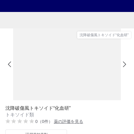
沈降破傷風トキソイド“化血研”
沈降破傷風トキソイド“化血研”
トキソイド類
0（0件）
薬の評価を見る