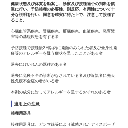
健康状態及び体質を勘案し、診察及び接種適否の判断を慎
重に行い、予防接種の必要性、副反応、有用性について十
分な説明を行い、同意を確実に得た上で、注意して接種す
ること。
心臓血管系疾患、腎臓疾患、肝臓疾患、血液疾患、発育障
害等の基礎疾患を有する者
予防接種で接種後2日以内に発熱のみられた者及び全身性発
疹等のアレルギーを疑う症状を呈したことがある者
過去にけいれんの既往のある者
過去に免疫不全の診断がなされている者及び近親者に先天
性免疫不全症の者がいる者
本剤の成分に対してアレルギーを呈するおそれのある者
適用上の注意
接種用器具
接種用器具は、ガンマ線等により滅菌されたディスポーザ