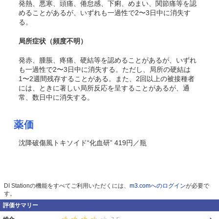
発熱、悪寒、頭痛、倦怠感、下痢、めまい、関節痛等を認
めることがあるが、いずれも一過性で2〜3日中に消失す
る。
局所症状
（頻度不明）
発赤、腫脹、疼痛、硬結等を認めることがあるが、いずれ
も一過性で2〜3日中に消失する。ただし、局所の硬結は
1〜2週間残存することがある。また、2回以上の被接種者
には、ときに著しい局所反応を呈することがあるが、通
常、数日中に消失する。
薬価
沈降破傷風トキソイド“化血研” 419円／瓶
DI Stationの機能をすべてご利用いただくには、
m3.comへのログイン
が必要で
す。
評価サマリー