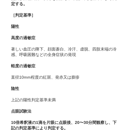
定する。
［判定基準］
陽性
高度の過敏症
著しい血圧の降下、顔面蒼白、冷汗、虚脱、四肢末端の冷
感、呼吸困難などの全身症状の発現
軽度の過敏症
直径10mm程度の紅斑、発赤又は膨疹
陰性
上記の陽性判定基準未満
点眼試験法
10倍希釈液の1滴を片眼に点眼後、20〜30分間観察し、下
記の判定基準により判定する。