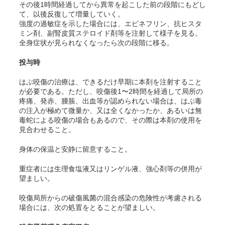
その後1時間経過してから異常を起こした前の段階にもどし
て、以後反復して増量していく。
強度の過敏症を示した場合には、エピネフリン、抗ヒスタ
ミン剤、副腎皮質ステロイド剤等を注射して様子を見る。
全身症状が見られなくなったら次の段階に移る。
投与時
はぶ咬傷の治療は、できるだけ早期に本剤を注射すること
が必要である。ただし、咬傷後1〜2時間を経過して局所の
疼痛、発赤、腫脹、出血等が認められない場合は、はぶ毒
の注入が極めて微量か、又は全くなかったか、あるいは無
毒蛇による咬傷の場合もあるので、その際は本剤の使用を
見合わせること。
身体の保温と安静に留意すること。
重症者には生理食塩液又はリンゲル液、強心剤等の併用が
望ましい。
咬傷局所からの破傷風菌の混合感染の危険性が考慮される
場合には、次の処置をとることが望ましい
。