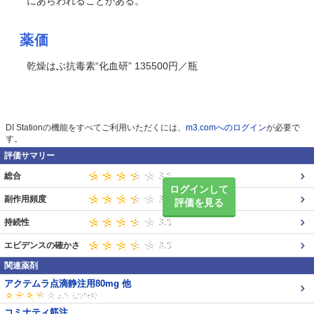
にあらわれることがある
。
薬価
乾燥はぶ抗毒素“化血研” 135500円／瓶
DI Stationの機能をすべてご利用いただくには、
m3.comへのログイン
が必要で
す。
評価サマリー
総合
ログインして
副作用頻度
評価を見る
持続性
エビデンスの確かさ
関連薬剤
アクテムラ点滴静注用80mg 他
コミナティ筋注