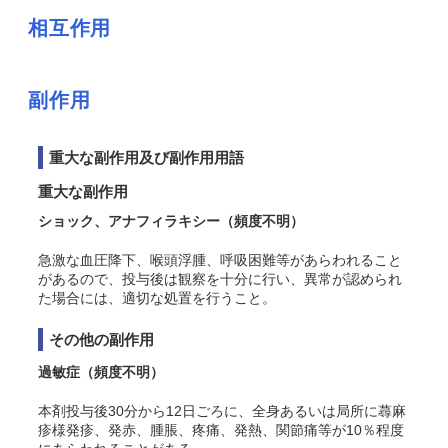
相互作用
副作用
重大な副作用及び副作用用語
重大な副作用
ショック、アナフィラキシー
（頻度不明）
急激な血圧降下、喉頭浮腫、呼吸困難等があらわれること
があるので、投与後は観察を十分に行い、異常が認められ
た場合には、適切な処置を行うこと
。
その他の副作用
過敏症
（頻度不明）
本剤投与後30分から12日ごろに、全身あるいは局所に蕁麻
疹様発疹、発赤、腫脹、疼痛、発熱、関節痛等が10％程度