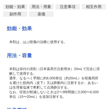
効能・効果
用法・用量
注意事項
相互作用
副作用
薬価
効能・効果
本剤は、はぶ咬傷の治療に使用する。
用法・容量
本剤は添付の溶剤（日本薬局方注射用水）20mLで完全に溶
解して使用する。
通常、なるべく早期に約6,000単位（約20mL）を咬傷局所
を避けた筋肉内（皮下）又は静脈内に注射するか、あるい
は生理食塩液で希釈して点滴静注する。
なお、症状が軽減しないときは2〜3時間後に3,000〜6,000
単位（10〜20mL）を追加注射する。