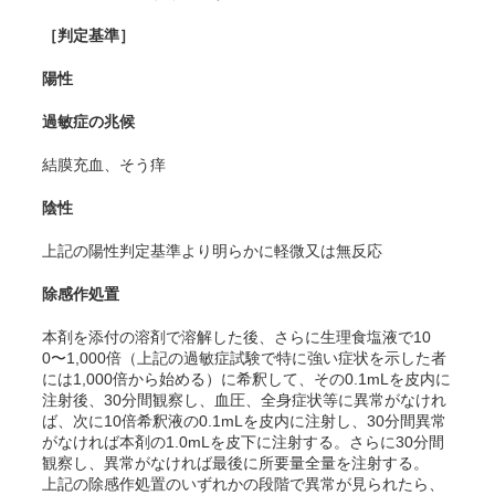
［判定基準］
陽性
過敏症の兆候
結膜充血、そう痒
陰性
上記の陽性判定基準より明らかに軽微又は無反応
除感作処置
本剤を添付の溶剤で溶解した後、さらに生理食塩液で10
0〜1,000倍（上記の過敏症試験で特に強い症状を示した者
には1,000倍から始める）に希釈して、その0.1mLを皮内に
注射後、30分間観察し、血圧、全身症状等に異常がなけれ
ば、次に10倍希釈液の0.1mLを皮内に注射し、30分間異常
がなければ本剤の1.0mLを皮下に注射する。さらに30分間
観察し、異常がなければ最後に所要量全量を注射する。
上記の除感作処置のいずれかの段階で異常が見られたら、