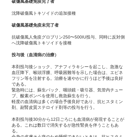
破傷風基礎免疫完了者
沈降破傷風トキソイドの追加接種
破傷風基礎免疫未完了者
抗破傷風人免疫グロブリン250〜500IU投与、同時に反対側
へ沈降破傷風トキソイドを接種
投与後（血清病の治療）
本剤投与後ショック、アナフィラキシーを起こし、急激な
血圧降下、喉頭浮腫、呼吸困難等を示した場合は、エピネ
フリン等を注射する。治療を速やかに行うほど予後は良好
である。
緊急時には、蘇生バック、咽頭鏡・吸引器、気管内チュー
ブ、酸素ボンベを使用し救急蘇生を行う
。
軽度の血清病は多くの場合予後良好であり、抗ヒスタミン
剤、副腎皮質ステロイド剤等の投与を行う。
本剤投与後30分から12日ごろにも血清病が発現することが
ある。これは数日で消失するが急性腎炎を伴うこともあ
る。
全身の皮膚そう痒のため睡眠できないときは、抗ヒスタミ