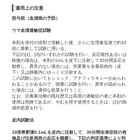
適用上の注意
投与前（血清病の予防）
ウマ血清過敏症試験
本剤を添付の溶剤で溶解した後、さらに生理食塩液で約10
倍に希釈して試験に用いる。
下記の[1]、[2]のいずれかの試験を行い、反応陰性あるいは
軽微の場合は、本剤の1mLを皮下に注射して30分間反応を
観察し、異常のない場合には、所要量を全量筋肉内（皮
下）又は静脈内にゆっくり注射する。
この試験においてもショック、アナフィラキシーがあらわ
れることがあるので、慎重に試験を行い、異常が認められ
た場合には、適切な処置を行うこと
。
なお、抗毒素治療の既往歴又は高度の過敏症の者に本剤の
使用は危険であるが、やむを得ず使用するときは、(2)の除
感作処置を行う。
皮内試験法
10倍希釈液0.1mLを皮内に注射して、30分間全身症状の有
無及び注射局所の反応を観察し、下記の判定基準により判