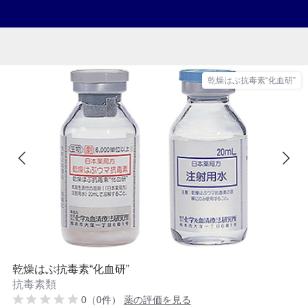
乾燥はぶ抗毒素“化血研”
乾燥はぶ抗毒素“化血研”
抗毒素類
0（0件）
薬の評価を見る