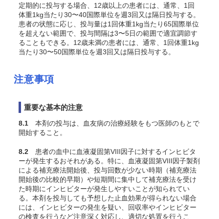
定期的に投与する場合、12歳以上の患者には、通常、1回
体重1kg当たり30〜40国際単位を週3回又は隔日投与する。
患者の状態に応じ、投与量は1回体重1kg当たり65国際単位
を超えない範囲で、投与間隔は3〜5日の範囲で適宜調節す
ることもできる。12歳未満の患者には、通常、1回体重1kg
当たり30〜50国際単位を週3回又は隔日投与する。
注意事項
重要な基本的注意
8.1
本剤の投与は、血友病の治療経験をもつ医師のもとで
開始すること。
8.2
患者の血中に血液凝固第VIII因子に対するインヒビタ
ーが発生するおそれがある。特に、血液凝固第VIII因子製剤
による補充療法開始後、投与回数が少ない時期（補充療法
開始後の比較的早期）や短期間に集中して補充療法を受け
た時期にインヒビターが発生しやすいことが知られてい
る。本剤を投与しても予想した止血効果が得られない場合
には、インヒビターの発生を疑い、回収率やインヒビター
の検査を行うなど注意深く対応し、適切な処置を行うこ