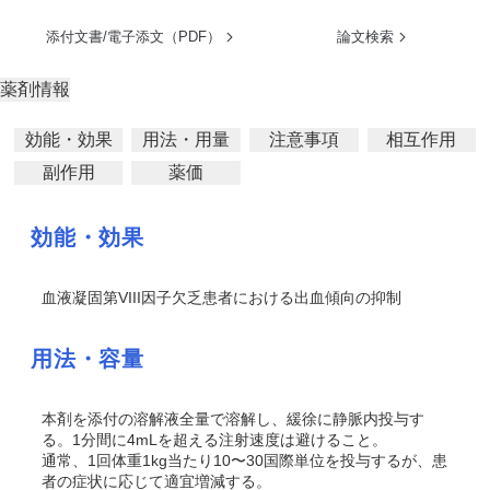
添付文書/電子添文（PDF）
論文検索
薬剤情報
効能・効果
用法・用量
注意事項
相互作用
副作用
薬価
効能・効果
血液凝固第VIII因子欠乏患者における出血傾向の抑制
用法・容量
本剤を添付の溶解液全量で溶解し、緩徐に静脈内投与す
る。1分間に4mLを超える注射速度は避けること。
通常、1回体重1kg当たり10〜30国際単位を投与するが、患
者の症状に応じて適宜増減する。