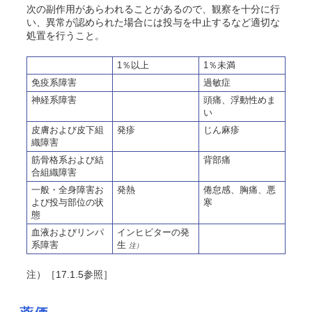
次の副作用があらわれることがあるので、観察を十分に行
い、異常が認められた場合には投与を中止するなど適切な
処置を行うこと。
1％以上
1％未満
免疫系障害
過敏症
神経系障害
頭痛、浮動性めま
い
皮膚および皮下組
発疹
じん麻疹
織障害
筋骨格系および結
背部痛
合組織障害
一般・全身障害お
発熱
倦怠感、胸痛、悪
よび投与部位の状
寒
態
血液およびリンパ
インヒビターの発
系障害
生
注）
注）［17.1.5参照］