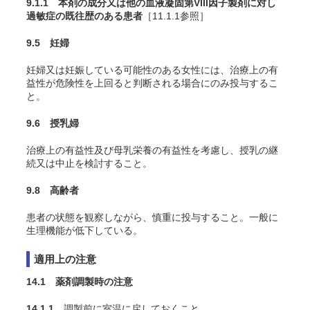
9.1.1 本剤の成分又は他の血液凝固第VIII因子製剤に対し
過敏症の既往歴のある患者
［11.1.1参照］
9.5 妊婦
妊婦又は妊娠している可能性のある女性には、治療上の有
益性が危険性を上回ると判断される場合にのみ投与するこ
と。
9.6 授乳婦
治療上の有益性及び母乳栄養の有益性を考慮し、授乳の継
続又は中止を検討すること。
9.8 高齢者
患者の状態を観察しながら、慎重に投与すること。一般に
生理機能が低下している。
適用上の注意
14.1 薬剤調製時の注意
14.1.1
調製前に室温に戻しておくこと。