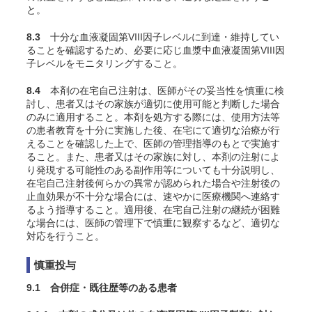
と。
8.3
十分な血液凝固第VIII因子レベルに到達・維持してい
ることを確認するため、必要に応じ血漿中血液凝固第VIII因
子レベルをモニタリングすること。
8.4
本剤の在宅自己注射は、医師がその妥当性を慎重に検
討し、患者又はその家族が適切に使用可能と判断した場合
のみに適用すること。本剤を処方する際には、使用方法等
の患者教育を十分に実施した後、在宅にて適切な治療が行
えることを確認した上で、医師の管理指導のもとで実施す
ること。また、患者又はその家族に対し、本剤の注射によ
り発現する可能性のある副作用等についても十分説明し、
在宅自己注射後何らかの異常が認められた場合や注射後の
止血効果が不十分な場合には、速やかに医療機関へ連絡す
るよう指導すること。適用後、在宅自己注射の継続が困難
な場合には、医師の管理下で慎重に観察するなど、適切な
対応を行うこと。
慎重投与
9.1 合併症・既往歴等のある患者