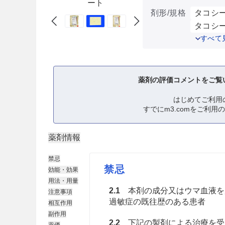
ート
剤形/規格
タコシー
タコシー
すべて
薬剤の評価コメントをご覧
はじめてご利用
すでにm3.comをご利用
薬剤情報
禁忌
禁忌
効能・効果
用法・用量
2.1
本剤の成分又はウマ血液を
注意事項
過敏症の既往歴のある患者
相互作用
副作用
2.2
下記の製剤による治療を受け
薬価