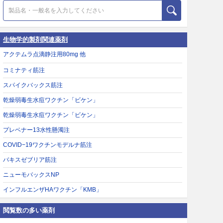
生物学的製剤関連薬剤
アクテムラ点滴静注用80mg 他
コミナティ筋注
スパイクバックス筋注
乾燥弱毒生水痘ワクチン「ビケン」
乾燥弱毒生水痘ワクチン「ビケン」
プレベナー13水性懸濁注
COVID−19ワクチンモデルナ筋注
バキスゼブリア筋注
ニューモバックスNP
インフルエンザHAワクチン「KMB」
閲覧数の多い薬剤