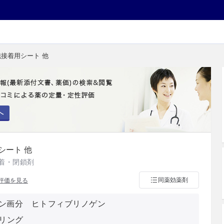
織接着用シート 他
へ
シート 他
着・閉鎖剤
同薬効薬剤
評価を見る
ン画分 ヒトフィブリノゲン
ーリング