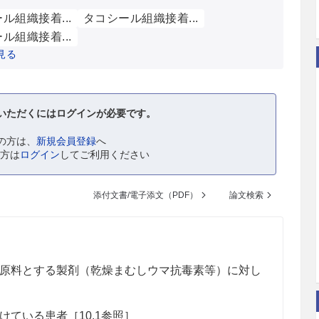
ル組織接着...
タコシール組織接着...
ル組織接着...
見る
いただくにはログインが必要です。
の方は、
新規会員登録
へ
の方は
ログイン
してご利用ください
添付文書/電子添文（PDF）
論文検索
原料とする製剤（乾燥まむしウマ抗毒素等）に対し
ている患者［10.1参照］