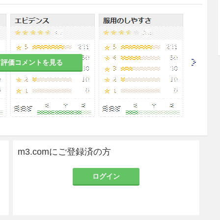
疾病の治療における本剤の必要性とともに、本剤の
するための安全対策が講じられているが、血液を原
染症伝播のリスクを完全に排除することができない
理解を得るよう努めること。
て評価コメントを見る
ては、HBs抗原、抗HCV抗体、抗HIV-1抗体及
ことを確認している。さらに、プールした試験血漿につ
びHAVについて核酸増幅検査（NAT）を実施し、適合
ているが、当該NATの検出限界以下のウイルスが混
。また、ヒトパルボウイルスB19についてもNAT
、適合した血漿を用いている。
20時間液状加熱処理（フィブリノゲン）及び60℃、
ン）は、HIVをはじめとする各種ウイルスに対し、
m3.comにご登録済の方
が確認されているが、使用に際しては、次の点に十
ログイン
っているが、肝炎ウイルス等の感染の可能性を完
ので、観察を十分に行うこと。
造工程では、ヒトパルボウイルスB19等のウイル