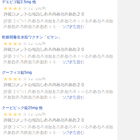
デエビゴ錠2.5mg 他
乾燥弱毒生水痘ワクチン「ビケン」
グーフィス錠5mg
クービビック錠25mg 他