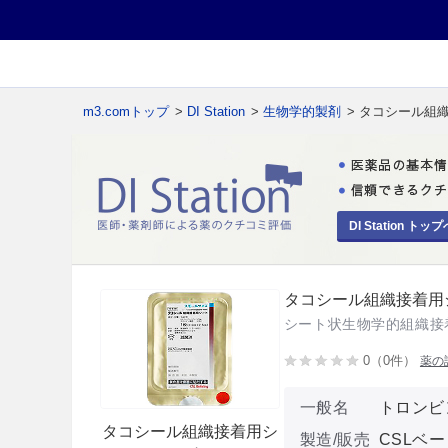
m3.comトップ
>
DI Station
>
生物学的製剤
> タコシール組
DI Station トップ
タコシール組織接着用
シート状生物学的組織接
0（0件）
薬の
一般名
トロンビ
タコシール組織接着用シ
製造/販売
CSLベ