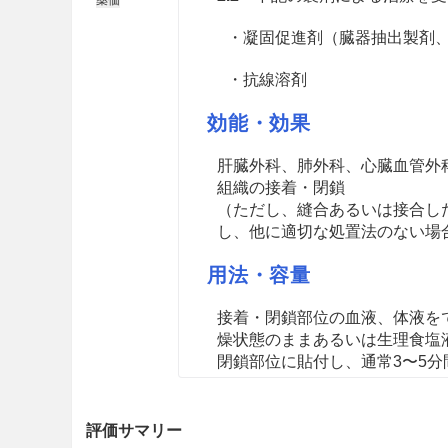
・凝固促進剤（臓器抽出製剤
・抗線溶剤
効能・効果
肝臓外科、肺外科、心臓血管外
組織の接着・閉鎖
（ただし、縫合あるいは接合し
し、他に適切な処置法のない場
用法・容量
接着・閉鎖部位の血液、体液を
燥状態のままあるいは生理食塩
閉鎖部位に貼付し、通常3〜5分
注意事項
評価サマリー