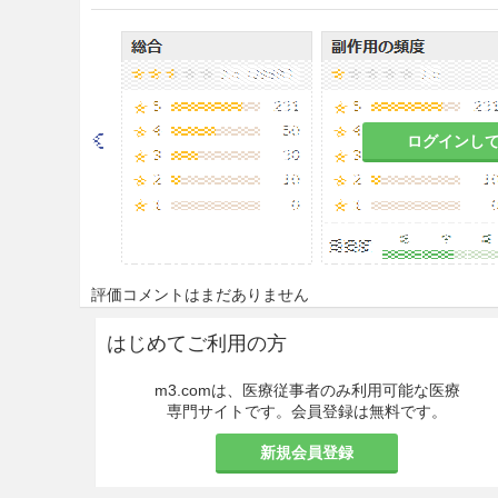
重要な基本的注意
8.1
本剤の使用にあたっては、
製造に際して感染症伝播を防止
料としていることに由来する感
ことを、患者に対して説明し、
ログインし
8.2
本剤の原材料となる血漿につい
び抗HIV-2抗体が陰性である
いては、HIV、HBV、HCV及
した血漿を本剤の製造に使用し
入している可能性が常に存在する
によるスクリーニングを実施し
評価コメントはまだありません
その後の製造工程である60℃、
10時間液状加熱処理（トロンビ
はじめてご利用の方
不活化・除去作用を有すること
分に注意すること。
m3.comは、医療従事者のみ利用可能な医療
専門サイトです。会員登録は無料です。
8.2.1
ウイルス不活化処理を行
全に否定することはできない
新規会員登録
8.2.2
血漿分画製剤の現在の製