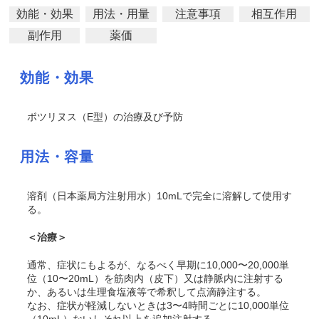
効能・効果
用法・用量
注意事項
相互作用
副作用
薬価
効能・効果
ボツリヌス（E型）の治療及び予防
用法・容量
溶剤（日本薬局方注射用水）10mLで完全に溶解して使用す
る。
＜治療＞
通常、症状にもよるが、なるべく早期に10,000〜20,000単
位（10〜20mL）を筋肉内（皮下）又は静脈内に注射する
か、あるいは生理食塩液等で希釈して点滴静注する。
なお、症状が軽減しないときは3〜4時間ごとに10,000単位