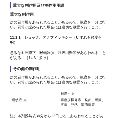
重大な副作用及び副作用用語
重大な副作用
次の副作用があらわれることがあるので、観察を十分に行
い、異常が認められた場合には適切な処置を行うこと。
11.1.1 ショック、アナフィラキシー
（いずれも頻度不
明）
急激な血圧降下、喉頭浮腫、呼吸困難等があらわれること
がある
。［14.3.1参照］
その他の副作用
次の副作用があらわれることがあるので、観察を十分に行
い、異常が認められた場合には適切な処置を行うこと。
頻度不明
過敏症
蕁麻疹様発疹
、発赤
、腫脹
、
注）
疼痛
、発熱
、関節痛
等
注）本剤投与後30分から12日ごろにあらわれることがあ