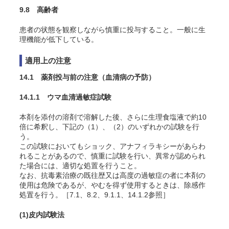
9.8 高齢者
患者の状態を観察しながら慎重に投与すること。一般に生
理機能が低下している。
適用上の注意
14.1 薬剤投与前の注意（血清病の予防）
14.1.1 ウマ血清過敏症試験
本剤を添付の溶剤で溶解した後、さらに生理食塩液で約10
倍に希釈し、下記の（1）、（2）のいずれかの試験を行
う。
この試験においてもショック、アナフィラキシーがあらわ
れることがあるので、慎重に試験を行い、異常が認められ
た場合には、適切な処置を行うこと
。
なお、抗毒素治療の既往歴又は高度の過敏症の者に本剤の
使用は危険であるが、やむを得ず使用するときは、除感作
処置を行う。［7.1、8.2、9.1.1、14.1.2参照］
(1)
皮内試験法