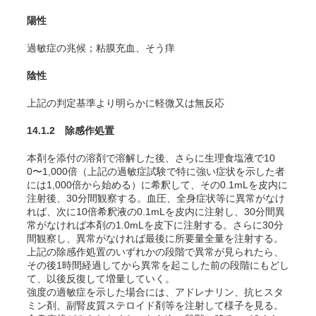
陽性
過敏症の兆候；粘膜充血、そう痒
陰性
上記の判定基準より明らかに軽微又は無反応
14.1.2 除感作処置
本剤を添付の溶剤で溶解した後、さらに生理食塩液で10
0〜1,000倍（上記の過敏症試験で特に強い症状を示した者
には1,000倍から始める）に希釈して、その0.1mLを皮内に
注射後、30分間観察する。血圧、全身症状等に異常がなけ
れば、次に10倍希釈液の0.1mLを皮内に注射し、30分間異
常がなければ本剤の1.0mLを皮下に注射する。さらに30分
間観察し、異常がなければ最後に所要量全量を注射する。
上記の除感作処置のいずれかの段階で異常が見られたら、
その後1時間経過してから異常を起こした前の段階にもどし
て、以後反復して増量していく。
強度の過敏症を示した場合には、アドレナリン、抗ヒスタ
ミン剤、副腎皮質ステロイド剤等を注射して様子を見る。