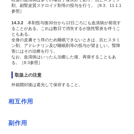
剤、副腎皮質ステロイド剤等の投与を行う。［8.3、11.1.1
参照］
14.3.2
本剤投与後30分から12日ごろにも血清病が発現す
ることがある。これは数日で消失するが急性腎炎を伴うこ
ともある。
全身の皮膚そう痒のため睡眠できないときは、抗ヒスタミ
ン剤、アドレナリン及び睡眠剤等の投与が望ましい。腎障
害にはその治療を行う。
なお、血清病はいったん治癒した後、再発することもあ
る。［8.3参照］
取扱上の注意
外箱開封後は遮光して保存すること。
相互作用
副作用