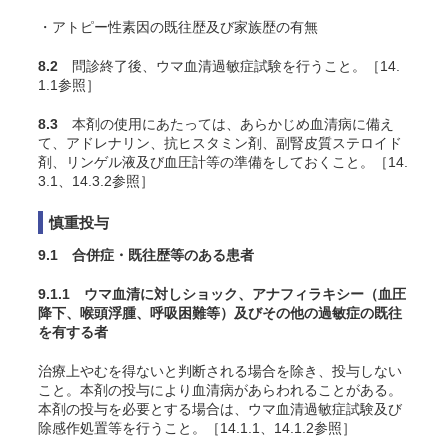
・アトピー性素因の既往歴及び家族歴の有無
8.2
問診終了後、ウマ血清過敏症試験を行うこと
。［14.
1.1参照］
8.3
本剤の使用にあたっては、あらかじめ血清病に備え
て、アドレナリン、抗ヒスタミン剤、副腎皮質ステロイド
剤、リンゲル液及び血圧計等の準備をしておくこと
。［14.
3.1、14.3.2参照］
慎重投与
9.1 合併症・既往歴等のある患者
9.1.1 ウマ血清に対しショック、アナフィラキシー（血圧
降下、喉頭浮腫、呼吸困難等）及びその他の過敏症の既往
を有する者
治療上やむを得ないと判断される場合を除き、投与しない
こと。本剤の投与により血清病があらわれることがある。
本剤の投与を必要とする場合は、ウマ血清過敏症試験及び
除感作処置等を行うこと
。［14.1.1、14.1.2参照］