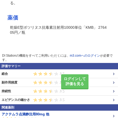
る
。
薬価
乾燥E型ボツリヌス抗毒素注射用10000単位「KMB」 2764
05円／瓶
DI Stationの機能をすべてご利用いただくには、
m3.comへのログイン
が必要で
す。
評価サマリー
総合
ログインして
副作用頻度
評価を見る
持続性
エビデンスの確かさ
関連薬剤
アクテムラ点滴静注用80mg 他