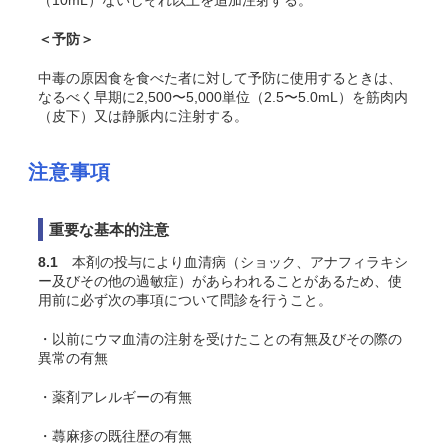
（10mL）ないしそれ以上を追加注射する。
＜予防＞
中毒の原因食を食べた者に対して予防に使用するときは、
なるべく早期に2,500〜5,000単位（2.5〜5.0mL）を筋肉内
（皮下）又は静脈内に注射する。
注意事項
重要な基本的注意
8.1
本剤の投与により血清病（ショック、アナフィラキシ
ー及びその他の過敏症）があらわれることがあるため、使
用前に必ず次の事項について問診を行うこと
。
・以前にウマ血清の注射を受けたことの有無及びその際の
異常の有無
・薬剤アレルギーの有無
・蕁麻疹の既往歴の有無