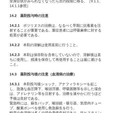
全身症状がみられなくなったら次の段階に移る。［9.1.1、
14.1.1参照］
14.2 薬剤投与時の注意
14.2.1
ボツリヌスの治療は、なるべく早期に抗毒素を注
射することが重要である。重症患者には呼吸麻痺に対する
処置が必要である。
14.2.2
本剤の溶解は使用直前に行うこと。
14.2.3
本剤は保存剤を含有していないので、溶解後は直
ちに使用し、残液を保存して再使用することは厳に避ける
こと。
14.3 薬剤投与後の注意（血清病の治療）
14.3.1
本剤投与後ショック、アナフィラキシーを起こ
し、急激な血圧降下、喉頭浮腫、呼吸困難等を示した場合
は、アドレナリン等を注射する。治療を速やかに行うほど
予後は良好である。
緊急時には、蘇生バッグ、喉頭鏡・吸引器、気管内チュー
ブ、酸素ボンベを使用し救急蘇生を行う
。
軽度の血清病は多くの場合予後良好であり、抗ヒスタミン