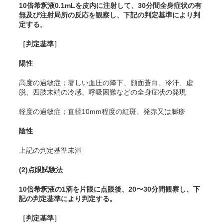
10倍希釈液0.1mLを皮内に注射して、30分間全身症状の有
無及び注射局所の反応を観察し、下記の判定基準により判
定する。
［判定基準］
陽性
高度の過敏症；著しい血圧の降下、顔面蒼白、冷汗、虚
脱、四肢末端の冷感、呼吸困難などの全身症状の発現
軽度の過敏症；直径10mm程度の紅斑、発赤又は膨疹
陰性
上記の判定基準未満
(2)
点眼試験法
10倍希釈液の1滴を片眼に点眼後、20〜30分間観察し、下
記の判定基準により判定する。
［判定基準］