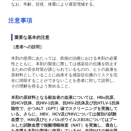
なお、年齢、症状、体重により適宜増減する。
注意事項
重要な基本的注意
［患者への説明］
本剤の使用にあたっては、疾病の治療における本剤の必要
性とともに、本剤の製造に際しては感染症の伝播を防止す
るための安全対策が講じられているものの、ヒトの血液を
原材料としていることに由来する感染症伝播のリスクを完
全に排除することができないことを患者に対して説明し、
その理解を得るよう努めること。
本剤の原材料となる献血者の血液については、HBs抗原、
抗HCV抗体、抗HIV-1抗体、抗HIV-2抗体及び抗HTLV-1抗体
陰性で、かつALT（GPT）値でスクリーニングを実施して
いる。さらに、HBV、HCV及びHIVについては個別の試験
血漿で、HAV及びヒトパルボウイルスB19についてはプー
ルした試験血漿で核酸増幅検査（NAT）を実施し、適合し
た血漿を本剤の製造に使用しているが、当該NATの検出限