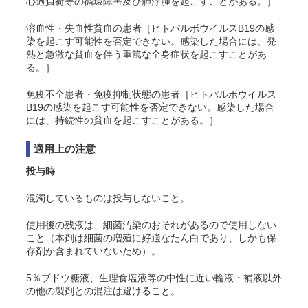
心過負荷等の循環障害及び肺浮腫を起こすことがある。］
溶血性・失血性貧血の患者［ヒトパルボウイルスB19の感
染を起こす可能性を否定できない。感染した場合には、発
熱と急激な貧血を伴う重篤な全身症状を起こすことがあ
る。］
免疫不全患者・免疫抑制状態の患者［ヒトパルボウイルス
B19の感染を起こす可能性を否定できない。感染した場合
には、持続性の貧血を起こすことがある。］
適用上の注意
投与時
混濁しているものは投与しないこと。
使用後の残液は、細菌汚染のおそれがあるので使用しない
こと（本剤は細菌の増殖に好適なたん白であり、しかも保
存剤が含まれていないため）。
5％ブドウ糖液、生理食塩液等の中性に近い輸液・補液以外
の
他の製剤との混注は避けること。