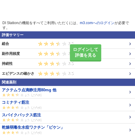
DI Stationの機能をすべてご利用いただくには、
m3.comへのログイン
が必要で
す。
評価サマリー
総合
ログインして
副作用頻度
評価を見る
持続性
エビデンスの確かさ
関連薬剤
アクテムラ点滴静注用80mg 他
コミナティ筋注
スパイクバックス筋注
乾燥弱毒生水痘ワクチン「ビケン」