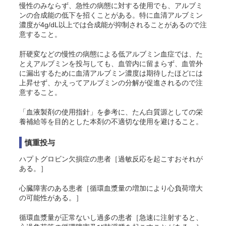
慢性のみならず、急性の病態に対する使用でも、アルブミ
ンの合成能の低下を招くことがある。特に血清アルブミン
濃度が4g/dL以上では合成能が抑制されることがあるので注
意すること。
肝硬変などの慢性の病態による低アルブミン血症では、た
とえアルブミンを投与しても、血管内に留まらず、血管外
に漏出するために血清アルブミン濃度は期待したほどには
上昇せず、かえってアルブミンの分解が促進されるので注
意すること。
「血液製剤の使用指針
」を参考に、たん白質源としての栄
養補給等を目的とした本剤の不適切な使用を避けること。
慎重投与
ハプトグロビン欠損症の患者［過敏反応を起こすおそれが
ある。］
心臓障害のある患者［循環血漿量の増加により心負荷増大
の可能性がある。］
循環血漿量が正常ないし過多の患者［急速に注射すると、