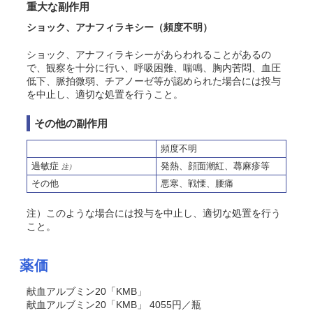
重大な副作用
ショック、アナフィラキシー（頻度不明）
ショック、アナフィラキシーがあらわれることがあるの
で、観察を十分に行い、呼吸困難、喘鳴、胸内苦悶、血圧
低下、脈拍微弱、チアノーゼ等が認められた場合には投与
を中止し、適切な処置を行うこと。
その他の副作用
頻度不明
過敏症
発熱、顔面潮紅、蕁麻疹等
注）
その他
悪寒、戦慄、腰痛
注）このような場合には投与を中止し、適切な処置を行う
こと。
薬価
献血アルブミン20「KMB」
献血アルブミン20「KMB」 4055円／瓶