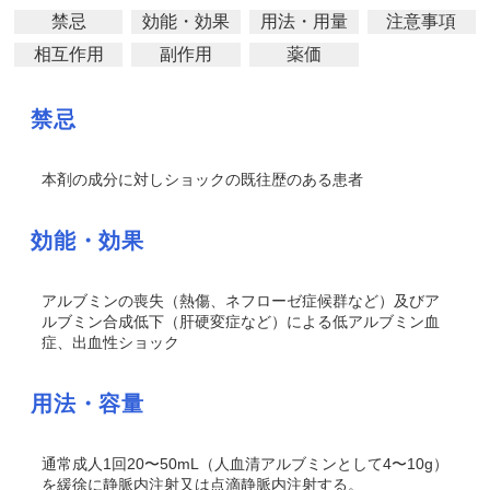
禁忌
効能・効果
用法・用量
注意事項
相互作用
副作用
薬価
禁忌
本剤の成分に対しショックの既往歴のある患者
効能・効果
アルブミンの喪失（熱傷、ネフローゼ症候群など）及びア
ルブミン合成低下（肝硬変症など）による低アルブミン血
症、出血性ショック
用法・容量
通常成人1回20〜50mL（人血清アルブミンとして4〜10g）
を緩徐に静脈内注射又は点滴静脈内注射する。