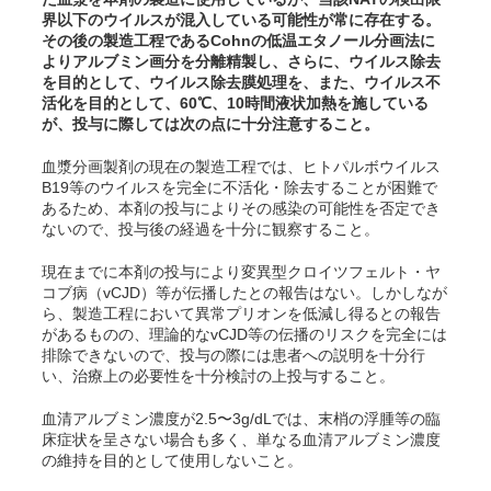
界以下のウイルスが混入している可能性が常に存在する。
その後の製造工程であるCohnの低温エタノール分画法に
よりアルブミン画分を分離精製し、さらに、ウイルス除去
を目的として、ウイルス除去膜処理を、また、ウイルス不
活化を目的として、60℃、10時間液状加熱を施している
が、投与に際しては次の点に十分注意すること。
血漿分画製剤の現在の製造工程では、ヒトパルボウイルス
B19等のウイルスを完全に不活化・除去することが困難で
あるため、本剤の投与によりその感染の可能性を否定でき
ないので、投与後の経過を十分に観察すること。
現在までに本剤の投与により変異型クロイツフェルト・ヤ
コブ病（vCJD）等が伝播したとの報告はない。しかしなが
ら、製造工程において異常プリオンを低減し得るとの報告
があるものの、理論的なvCJD等の伝播のリスクを完全には
排除できないので、投与の際には患者への説明を十分行
い、治療上の必要性を十分検討の上投与すること。
血清アルブミン濃度が2.5〜3g/dLでは、末梢の浮腫等の臨
床症状を呈さない場合も多く、単なる血清アルブミン濃度
の維持を目的として使用しないこと。