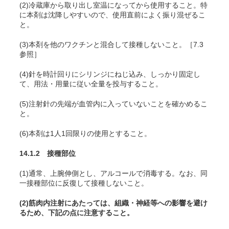
(2)冷蔵庫から取り出し室温になってから使用すること。特
に本剤は沈降しやすいので、使用直前によく振り混ぜるこ
と。
(3)本剤を他のワクチンと混合して接種しないこと。［7.3
参照］
(4)針を時計回りにシリンジにねじ込み、しっかり固定し
て、用法・用量に従い全量を投与すること。
(5)注射針の先端が血管内に入っていないことを確かめるこ
と。
(6)本剤は1人1回限りの使用とすること。
14.1.2 接種部位
(1)通常、上腕伸側とし、アルコールで消毒する。なお、同
一接種部位に反復して接種しないこと。
(2)筋肉内注射にあたっては、組織・神経等への影響を避け
るため、下記の点に注意すること。