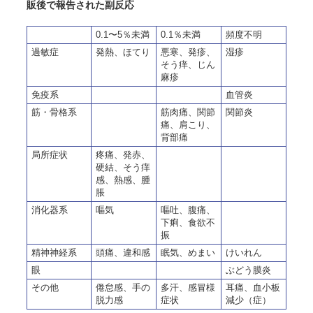
販後で報告された副反応
0.1〜5％未満
0.1％未満
頻度不明
過敏症
発熱、ほてり
悪寒、発疹、
湿疹
そう痒、じん
麻疹
免疫系
血管炎
筋・骨格系
筋肉痛、関節
関節炎
痛、肩こり、
背部痛
局所症状
疼痛、発赤、
硬結、そう痒
感、熱感、腫
脹
消化器系
嘔気
嘔吐、腹痛、
下痢、食欲不
振
精神神経系
頭痛、違和感
眠気、めまい
けいれん
眼
ぶどう膜炎
その他
倦怠感、手の
多汗、感冒様
耳痛、血小板
脱力感
症状
減少（症）