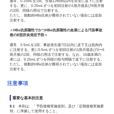
通常、0.25mLを1回、生後12時間以内を目安に皮下に注射
する。更に、0.25mLずつを初回注射の1箇月後及び6箇月後
の2回、同様の用法で注射する。
ただし、能動的HBs抗体が獲得されていない場合には追加
注射する。
＜HBs抗原陽性でかつHBe抗原陽性の血液による汚染事故
後のB型肝炎発症予防＞
通常、0.5mLを1回、事故発生後7日以内に皮下又は筋肉内
に注射する。更に0.5mLずつを初回注射の1箇月後及び3〜6
箇月後の2回、同様の用法で注射する。なお、10歳未満の
者には、0.25mLずつを同様の投与間隔で皮下に注射する。
ただし、能動的HBs抗体が獲得されていない場合には追加
注射する。
注意事項
重要な基本的注意
8.1
本剤は、「予防接種実施規則」及び「定期接種実施要
領」に準拠して使用すること。