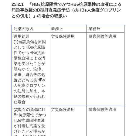
25.2.1
「HBs抗原陽性でかつHBe抗原陽性の血液による
汚染事故後のB型肝炎発症予防（抗HBs人免疫グロブリン
との併用）」の場合の取扱い
汚染の原因
業務上
業務外
適用範囲
労災保険適用
健康保険等適用
(1)当該負傷を原因
としてHBs抗原陽
性でかつHBe抗原
陽性血液による汚
染を受けたことが
明らかで、洗浄、
消毒、縫合等の処
置とともに抗HBs
人免疫グロブリン
の注射に加え、本
剤の接種が行われ
た場合
(2)既存の負傷にH
労災保険適用
健康保険等適用
Bs抗原陽性でかつ
HBe抗原陽性血液
が付着し汚染を受
けたことが明らか