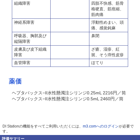
組織障害
四肢不快感、筋骨
格硬直、筋痙縮、
筋肉痛
神経系障害
浮動性めまい、頭
痛、感覚鈍麻
呼吸器、胸郭及び
鼻閉
縦隔障害
皮膚及び皮下組織
ざ瘡、湿疹、紅
障害
斑、そう痒性皮疹
血管障害
ほてり
薬価
ヘプタバックス−II水性懸濁注シリンジ0.25mL 2216円／筒
ヘプタバックス−II水性懸濁注シリンジ0.5mL 2460円／筒
DI Stationの機能をすべてご利用いただくには、
m3.comへのログイン
が必要で
す。
評価サマリー