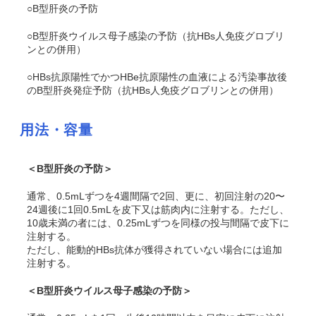
○B型肝炎の予防
○B型肝炎ウイルス母子感染の予防（抗HBs人免疫グロブリ
ンとの併用）
○HBs抗原陽性でかつHBe抗原陽性の血液による汚染事故後
のB型肝炎発症予防（抗HBs人免疫グロブリンとの併用）
用法・容量
＜B型肝炎の予防＞
通常、0.5mLずつを4週間隔で2回、更に、初回注射の20〜
24週後に1回0.5mLを皮下又は筋肉内に注射する。ただし、
10歳未満の者には、0.25mLずつを同様の投与間隔で皮下に
注射する。
ただし、能動的HBs抗体が獲得されていない場合には追加
注射する。
＜B型肝炎ウイルス母子感染の予防＞