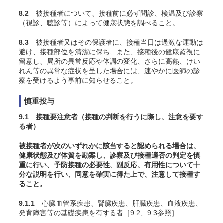
8.2
被接種者について、接種前に必ず問診、検温及び診察
（視診、聴診等）によって健康状態を調べること。
8.3
被接種者又はその保護者に、接種当日は過激な運動は
避け、接種部位を清潔に保ち、また、接種後の健康監視に
留意し、局所の異常反応や体調の変化、さらに高熱、けい
れん等の異常な症状を呈した場合には、速やかに医師の診
察を受けるよう事前に知らせること。
慎重投与
9.1 接種要注意者（接種の判断を行うに際し、注意を要す
る者）
被接種者が次のいずれかに該当すると認められる場合は、
健康状態及び体質を勘案し、診察及び接種適否の判定を慎
重に行い、予防接種の必要性、副反応、有用性について十
分な説明を行い、同意を確実に得た上で、注意して接種す
ること。
9.1.1
心臓血管系疾患、腎臓疾患、肝臓疾患、血液疾患、
発育障害等の基礎疾患を有する者［9.2、9.3参照］