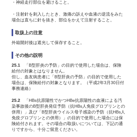
・神経走行部位を避けること。
・注射針を刺入したとき、激痛の訴えや血液の逆流をみた
場合は直ちに針を抜き、部位をかえて注射すること。
取扱上の注意
外箱開封後は遮光して保存すること。
その他の説明
25.1
「B型肝炎の予防」の目的で使用した場合は、保険
給付の対象とはなりません。
但し、血友病患者に「B型肝炎の予防」の目的で使用した
場合は、保険給付の対象となります。（平成2年3月30日付
事務連絡）
25.2
「HBs抗原陽性でかつHBe抗原陽性の血液による汚
染事故後のB型肝炎発症予防（抗HBs人免疫グロブリンとの
併用）」及び「B型肝炎ウイルス母子感染の予防（抗HBs人
免疫グロブリンとの併用）」の目的で使用した場合には保
険給付されます。その場合の取扱いについては、下記の通
りですから、十分ご留意ください。