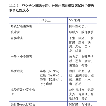
11.2.2 ワクチン日誌を用いた国内第III相臨床試験で報告
された副反応
5％以上
5％未満
耳及び迷路障害
回転性めまい
眼障害
結膜炎、眼部腫脹
胃腸障害
下痢、腹痛、上腹
部痛、腹部不快
感、悪心、口内
炎、歯痛
一般・全身障害
無力症、胸部不快
感、悪寒、疲労、
倦怠感、発熱
局所症状
疼痛（65.9％）、
血腫、出血、硬
紅斑（52.6％）、
結、運動障害、結
腫脹（50.8％）、
節、反応、小水
そう痒感
疱、熱感
感染症及び寄生虫
急性扁桃炎、気管
症
支炎、胃腸炎、鼻
咽頭炎、鼻炎
筋骨格系及び結合
関節痛、背部痛、