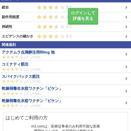
総合
ログインして
副作用頻度
評価を見る
持続性
エビデンスの確かさ
関連薬剤
アクテムラ点滴静注用80mg 他
コミナティ筋注
スパイクバックス筋注
乾燥弱毒生水痘ワクチン「ビケン」
乾燥弱毒生水痘ワクチン「ビケン」
はじめてご利用の方
m3.comは、医療従事者のみ利用可能な医療