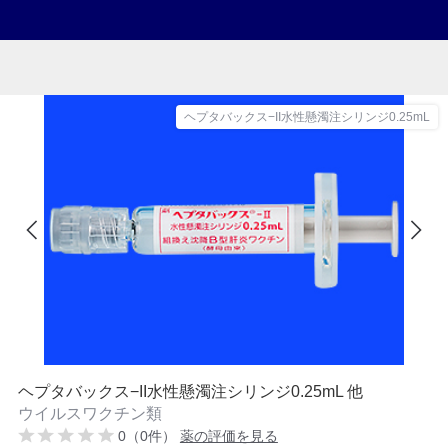
ヘプタバックス−II水性懸濁注シリンジ0.25mL
ヘプタバックス−II水性懸濁注シリンジ0.25mL 他
ウイルスワクチン類
0（0件）
薬の評価を見る