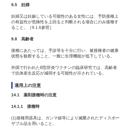
9.5 妊婦
妊婦又は妊娠している可能性のある女性には、予防接種上
の有益性が危険性を上回ると判断される場合にのみ接種す
ること。［9.1.6参照］
9.8 高齢者
接種にあたっては、予診等を十分に行い、被接種者の健康
状態を観察すること。一般に生理機能が低下している。
外国で行われたB型肝炎ワクチンの臨床研究では、高齢者
で抗体産生反応が減弱する可能性が示されている
。
適用上の注意
14.1 薬剤接種時の注意
14.1.1 接種時
(1)接種用器具は、ガンマ線等により滅菌されたディスポー
ザブル品を用いること。