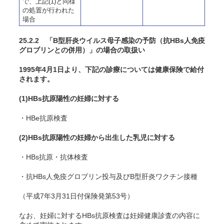
で、上記(1)と同様
の処置が行われた
場合
25.2.2
「B型肝炎ウイルス母子感染の予防（抗HBs人免疫
グロブリンとの併用）」の場合の取扱い
1995年4月1日より、下記の診療については健康保険で給付
されます。
(1)HBs抗原陽性の妊婦に対する
・HBe抗原検査
(2)HBs抗原陽性の妊婦から出生した乳児に対する
・HBs抗原・抗体検査
・抗HBs人免疫グロブリン投与及びB型肝炎ワクチン接種
（平成7年3月31日付保険発第53号）
なお、妊婦に対するHBs抗原検査は妊婦健康診査の内容に