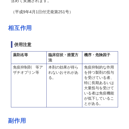
含めて実施されます。
（平成9年4月1日付児発第251号）
相互作用
併用注意
薬剤名等
臨床症状・措置方
機序・危険因子
法
免疫抑制剤 等ア
本剤の効果が得ら
免疫抑制的な作用
ザチオプリン等
れないおそれがあ
を持つ製剤の投与
る。
を受けている者、
特に長期あるいは
大量投与を受けて
いる者は免疫機能
が低下しているこ
とがある。
副作用