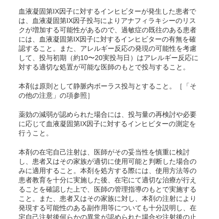
血液凝固第IX因子に対するインヒビターが発生した患者で
は、血液凝固第IX因子投与によりアナフィラキシーのリス
クが増加する可能性があるので、過敏症の既往のある患者
には、血液凝固第IX因子に対するインヒビターの有無を確
認すること。また、アレルギー反応の発現の可能性を考慮
して、投与初期（約10〜20実投与日）はアレルギー反応に
対する適切な処置が可能な医師のもとで投与すること。
本剤は原則として静脈内ボーラス投与とすること。［「そ
の他の注意」の項参照］
薬効の減弱が認められた場合には、投与量の再検討や必要
に応じて血液凝固第IX因子に対するインヒビターの測定を
行うこと。
本剤の在宅自己注射は、医師がその妥当性を慎重に検討
し、患者又はその家族が適切に使用可能と判断した場合の
みに適用すること。本剤を処方する際には、使用方法等の
患者教育を十分に実施した後、在宅にて適切な治療が行え
ることを確認した上で、医師の管理指導のもとで実施する
こと。また、患者又はその家族に対し、本剤の注射により
発現する可能性のある副作用等についても十分説明し、在
宅自己注射後何らかの異常が認められた場合や注射後の止