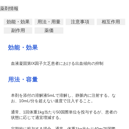
薬剤情報
効能・効果
用法・用量
注意事項
相互作用
副作用
薬価
効能・効果
血液凝固第IX因子欠乏患者における出血傾向の抑制
用法・容量
本剤を添付の溶解液5mLで溶解し、静脈内に注射する。な
お、10mL/分を超えない速度で注入すること。
通常、1回体重1kg当たり50国際単位を投与するが、患者の
状態に応じて適宜増減する。
定期的に投与する場合、通常、体重1kg当たり40〜75国際