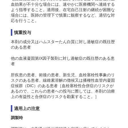
血効果が不十分な場合には、速やかに医療機関へ連絡する
よう指導すること。適用後、在宅自己注射の継続が困難な
場合には、医師の管理下で慎重に観察するなど、適切な対
応を行うこと。
慎重投与
本剤の成分又はハムスターたん白質に対し過敏症の既往歴
のある患者
他の血液凝固第IX因子製剤に対し過敏症の既往歴のある患
者
肝疾患の患者、術後の患者、新生児、血栓塞栓性事象のリ
スクのある患者、線維素溶解の徴候又は播種性血管内凝固
症候群（DIC）のある患者［血栓塞栓性合併症のリスクが
あるので、これらの患者への投与に際しては、本剤の治療
上の有益性と合併症のリスクを勘案すること。］
適用上の注意
調製時