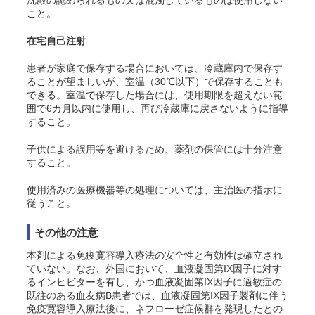
沈殿の認められるもの又は混濁しているものは使用しない
こと。
在宅自己注射
患者が家庭で保存する場合においては、冷蔵庫内で保存す
ることが望ましいが、室温（30℃以下）で保存することも
できる。室温で保存した場合には、使用期限を超えない範
囲で6カ月以内に使用し、再び冷蔵庫に戻さないように指導
すること。
子供による誤用等を避けるため、薬剤の保管には十分注意
すること。
使用済みの医療機器等の処理については、主治医の指示に
従うこと。
その他の注意
本剤による免疫寛容導入療法の安全性と有効性は確立され
ていない。なお、外国において、血液凝固第IX因子に対す
るインヒビターを有し、かつ血液凝固第IX因子に過敏症の
既往のある血友病B患者では、血液凝固第IX因子製剤に伴う
免疫寛容導入療法後に、ネフローゼ症候群を発現したとの