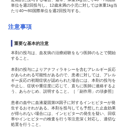
単位を週2回投与し、12歳未満の小児に対しては体重1kg当
たり40〜80国際単位を週2回投与する。
注意事項
重要な基本的注意
本剤の投与は、血友病の治療経験をもつ医師のもとで開始
すること。
本剤の投与によりアナフィラキシーを含むアレルギー反応
があらわれる可能性があるので、患者に対しては、アレル
ギー反応の初期症状が認められた場合には、本剤の投与を
中止し、症状や重症度に応じて、直ちに医師に連絡するよ
う、あらかじめ、説明すること。［「副作用」の項参照］
患者の血中に血液凝固第IX因子に対するインヒビターが発
生するおそれがある。本剤を投与しても予想した止血効果
が得られない場合には、インヒビターの発生を疑い、回収
率やインヒビターの検査を行う等注意深く対応し、適切な
処置を行うこと。