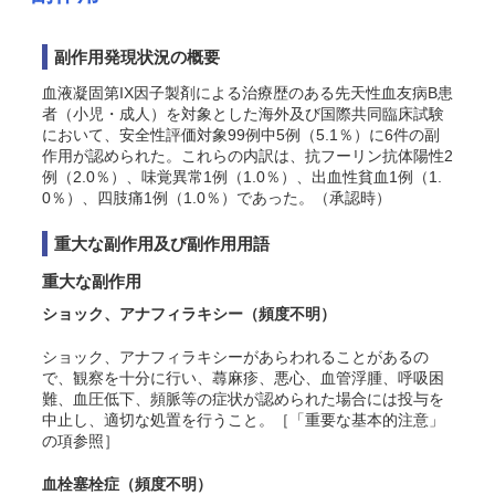
副作用発現状況の概要
血液凝固第IX因子製剤による治療歴のある先天性血友病B患
者（小児・成人）を対象とした海外及び国際共同臨床試験
において、安全性評価対象99例中5例（5.1％）に6件の副
作用が認められた。これらの内訳は、抗フーリン抗体陽性2
例（2.0％）、味覚異常1例（1.0％）、出血性貧血1例（1.
0％）、四肢痛1例（1.0％）であった。（承認時）
重大な副作用及び副作用用語
重大な副作用
ショック、アナフィラキシー（頻度不明）
ショック、アナフィラキシーがあらわれることがあるの
で、観察を十分に行い、蕁麻疹、悪心、血管浮腫、呼吸困
難、血圧低下、頻脈等の症状が認められた場合には投与を
中止し、適切な処置を行うこと。［「重要な基本的注意」
の項参照］
血栓塞栓症（頻度不明）