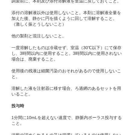
調製前に、本剤及び添付溶解液を室温に戻しておくこと。
添付の溶解液以外は使用しないこと。本剤に溶解液全量を
加えた後、静かに円を描くように回して溶解すること。
（激しく振とうしないこと）
他の製剤と混注しないこと。
一度溶解したものは冷蔵せず、室温（30℃以下）にて保存
し、3時間以内に使用すること。3時間以内に使用されない
場合は、廃棄すること。
使用後の残液は細菌汚染のおそれがあるので使用しないこ
と。
溶解した液を注射器に移す場合、ろ過網のあるセットを用
いること。
投与時
1分間に10mLを超えない速度で、静脈内ボーラス投与する
こと。