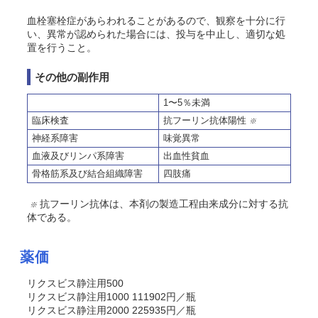
血栓塞栓症があらわれることがあるので、観察を十分に行
い、異常が認められた場合には、投与を中止し、適切な処
置を行うこと。
その他の副作用
1〜5％未満
臨床検査
抗フーリン抗体陽性
※
神経系障害
味覚異常
血液及びリンパ系障害
出血性貧血
骨格筋系及び結合組織障害
四肢痛
抗フーリン抗体は、本剤の製造工程由来成分に対する抗
※
体である。
薬価
リクスビス静注用500
リクスビス静注用1000 111902円／瓶
リクスビス静注用2000 225935円／瓶