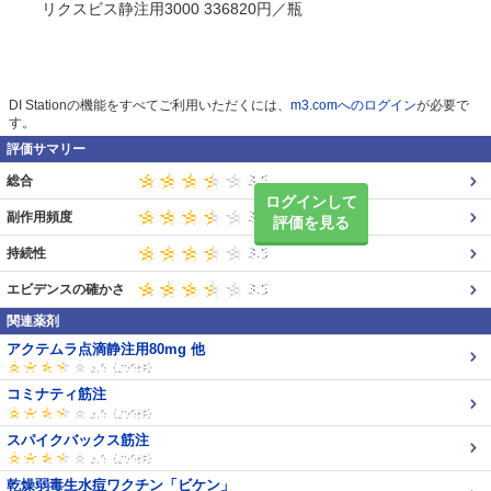
リクスビス静注用3000 336820円／瓶
DI Stationの機能をすべてご利用いただくには、
m3.comへのログイン
が必要で
す。
評価サマリー
総合
ログインして
副作用頻度
評価を見る
持続性
エビデンスの確かさ
関連薬剤
アクテムラ点滴静注用80mg 他
コミナティ筋注
スパイクバックス筋注
乾燥弱毒生水痘ワクチン「ビケン」