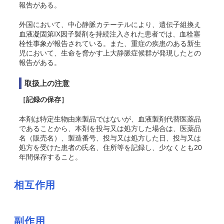
報告がある
。
外国において、中心静脈カテーテルにより、遺伝子組換え
血液凝固第IX因子製剤を持続注入された患者では、血栓塞
栓性事象が報告されている。また、重症の疾患のある新生
児において、生命を脅かす上大静脈症候群が発現したとの
報告がある
。
取扱上の注意
［記録の保存］
本剤は特定生物由来製品ではないが、血液製剤代替医薬品
であることから、本剤を投与又は処方した場合は、医薬品
名（販売名）、製造番号、投与又は処方した日、投与又は
処方を受けた患者の氏名、住所等を記録し、少なくとも20
年間保存すること。
相互作用
副作用