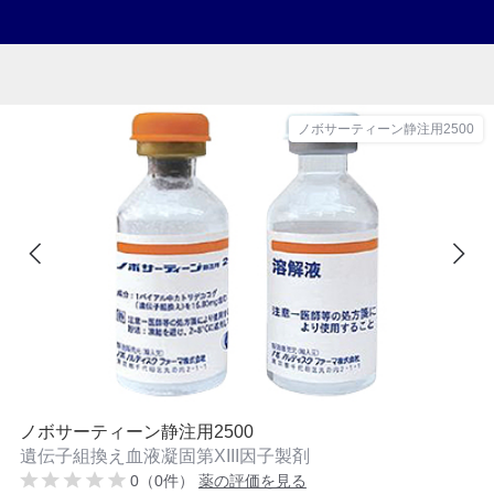
ノボサーティーン静注用2500
ノボサーティーン静注用2500
遺伝子組換え血液凝固第XIII因子製剤
0（0件）
薬の評価を見る