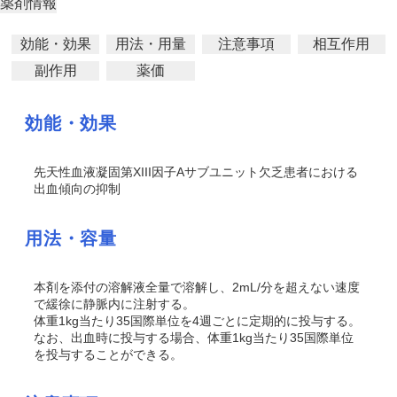
薬剤情報
効能・効果
用法・用量
注意事項
相互作用
副作用
薬価
効能・効果
先天性血液凝固第XIII因子Aサブユニット欠乏患者における
出血傾向の抑制
用法・容量
本剤を添付の溶解液全量で溶解し、2mL/分を超えない速度
で緩徐に静脈内に注射する。
体重1kg当たり35国際単位を4週ごとに定期的に投与する。
なお、出血時に投与する場合、体重1kg当たり35国際単位
を投与することができる。