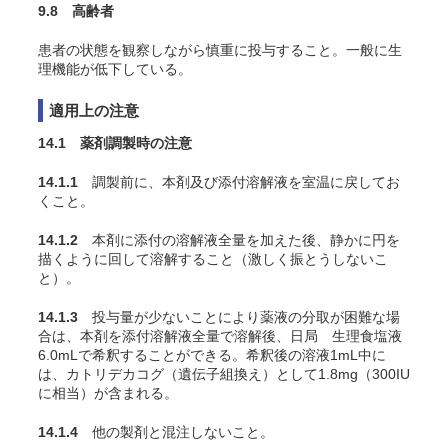
9.8 高齢者
患者の状態を観察しながら慎重に投与すること。一般に生
理機能が低下している。
適用上の注意
14.1 薬剤調製時の注意
14.1.1
調製前に、本剤及び添付溶解液を室温に戻してお
くこと。
14.1.2
本剤に添付の溶解液全量を加えた後、静かに円を
描くように回して溶解すること（激しく振とうしないこ
と）。
14.1.3
投与量が少ないことにより薬液の分取が困難な場
合は、本剤を添付溶解液全量で溶解後、日局 生理食塩液
6.0mLで希釈することができる。希釈後の溶液1mL中に
は、カトリデカコグ（遺伝子組換え）として1.8mg（300IU
に相当）が含まれる。
14.1.4
他の製剤と混注しないこと。