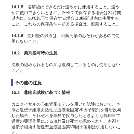
14.1.5
溶解後はできるだけ速やかに使用すること。速や
かに使用できないときに、2〜8℃で保存する場合は24時間
以内に、30℃以下で保存する場合は3時間以内に使用する
こと。これらの保存条件を超える場合は、廃棄すること。
14.1.6
使用後の残液は、細菌汚染のおそれがあるので使
用しないこと。
14.2 薬剤投与時の注意
沈殿の認められるもの又は混濁しているものは使用しない
こと。
その他の注意
15.2 非臨床試験に基づく情報
カニクイザルの心血管系モデルを用いた試験において、本
剤と遺伝子組換え活性型血液凝固第VII因子製剤を併用投与
した場合、それぞれを単独で投与したときよりも低用量で
過度の薬理作用による血栓及び死亡が認められた
。本剤と
遺伝子組換え活性型血液凝固第VII因子製剤は併用しないこ
と。