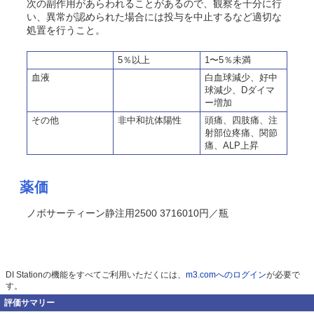
次の副作用があらわれることがあるので、観察を十分に行
い、異常が認められた場合には投与を中止するなど適切な
処置を行うこと。
5％以上
1〜5％未満
血液
白血球減少、好中
球減少、Dダイマ
ー増加
その他
非中和抗体陽性
頭痛、四肢痛、注
射部位疼痛、関節
痛、ALP上昇
薬価
ノボサーティーン静注用2500 3716010円／瓶
DI Stationの機能をすべてご利用いただくには、
m3.comへのログイン
が必要で
す。
評価サマリー