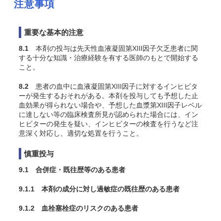
注意事項
重要な基本的注意
8.1
本剤の投与は先天性血液凝固第XIII因子欠乏患者に関
する十分な知識・治療経験を有する医師のもとで開始する
こと。
8.2
患者の血中に血液凝固第XIII因子に対するインヒビタ
ーが発生するおそれがある。本剤を投与しても予想した止
血効果が得られない場合や、予想した血漿第XIII因子レベル
に達しない等の臨床検査所見が認められた場合には、イン
ヒビターの発生を疑い、インヒビターの検査を行うなど注
意深く対応し、適切な処置を行うこと。
慎重投与
9.1 合併症・既往歴等のある患者
9.1.1 本剤の成分に対し過敏症の既往歴のある患者
9.1.2 血栓塞栓症のリスクのある患者