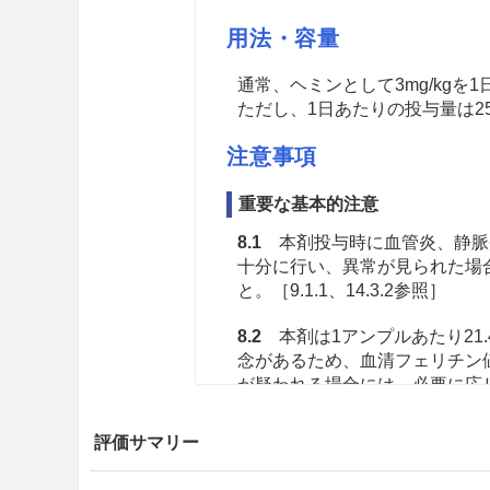
用法・容量
通常、ヘミンとして3mg/kgを
ただし、1日あたりの投与量は2
注意事項
重要な基本的注意
8.1
本剤投与時に血管炎、静脈
十分に行い、異常が見られた場
と。［9.1.1、14.3.2参照］
8.2
本剤は1アンプルあたり21
念があるため、血清フェリチン
が疑われる場合には、必要に応
8.3
本剤は1アンプルあたり1g
評価サマリー
問診等により投与の可否を判断