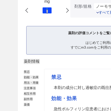
mg
剤形/規格
ノーモサ
すべて
薬剤の評価コメントをご覧
はじめてご利用
すでにm3.comをご利用
薬剤情報
禁忌
禁忌
効能・効果
用法・用量
本剤の成分に対し過敏症の既往
注意事項
相互作用
効能・効果
副作用
薬価
急性ポルフィリン症患者におけ