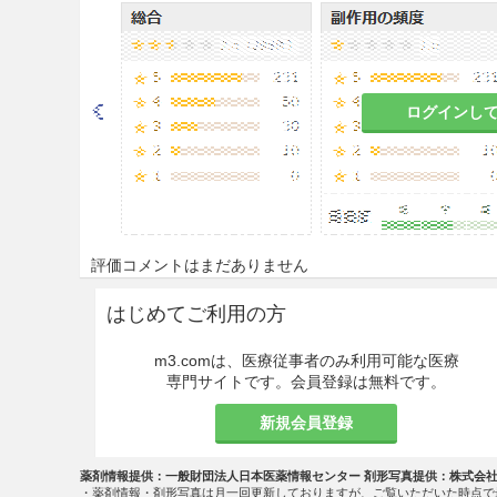
8.4
本剤は、貴重な人血液を原
なった献血者の血液については、HB
体及び梅毒マーカーが陰性であるこ
NA及びHCV RNAについては
ルスB19 DNAについてはプ
ログインし
適合した血液を使用している。
可能性が常に存在するが、その
処理、脂性溶媒存在下での加熱
ており、本剤投与によるHTLV
際しては、その旨の患者又はそ
評価コメントはまだありません
慎重投与
はじめてご利用の方
9.1 合併症・既往歴等のある
m3.comは、医療従事者のみ利用可能な医療
9.1.1 血管炎、静脈炎の合
専門サイトです。会員登録は無料です。
血管炎、静脈炎を悪化、再燃させ
新規会員登録
9.5 妊婦
薬剤情報提供：一般財団法人日本医薬情報センター 剤形写真提供：株式会
・薬剤情報・剤形写真は月一回更新しておりますが、ご覧いただいた時点で