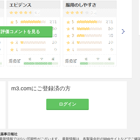
材料として製剤化したものである。本剤の原材料と
s抗原、抗HCV抗体、抗HIV-1抗体、抗HIV-2抗
とを確認している。また、HIV-1 RNA、HBV D
個々の血液について、HAV RNA及びヒトパルボウイ
ールした血液について核酸増幅検査（NAT）を実施し、
て評価コメントを見る
当該NATの検出限界以下のウイルスが混入している
後の製造工程である、強酸（ギ酸）存在下での加熱
処理によるウイルスの不活性化・除去処理を実施し
-1をはじめとする感染症の報告はない。本剤の投与に
の保護者への説明を考慮すること。
m3.comにご登録済の方
患者
併症を有する患者又はその既往歴のある患者
ログイン
る恐れがある。［8.1、14.3.2参照］
社薬事日報社
最新情報ではない可能性がございます。 最新情報は、各製薬会社のWebサイトなどでご確