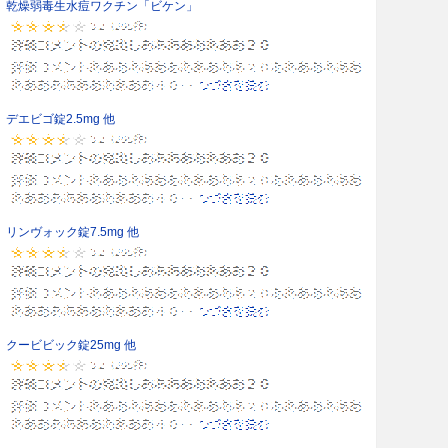
乾燥弱毒生水痘ワクチン「ビケン」
デエビゴ錠2.5mg 他
リンヴォック錠7.5mg 他
クービビック錠25mg 他