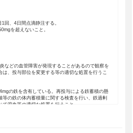
1日1回、4日間点滴静注する。
50mgを超えないこと。
炎などの血管障害が発現することがあるので観察を
合は、投与部位を変更する等の適切な処置を行うこ
.4mgの鉄を含有している。再投与による鉄蓄積の懸
値等の鉄の体内蓄積量に関する検査を行い、鉄過剰
じて瀉血等の適切な処置を行うこと。
のエタノールを含有する。本剤を投与する場合には
し、投与後は患者の状態を十分に観察すること。