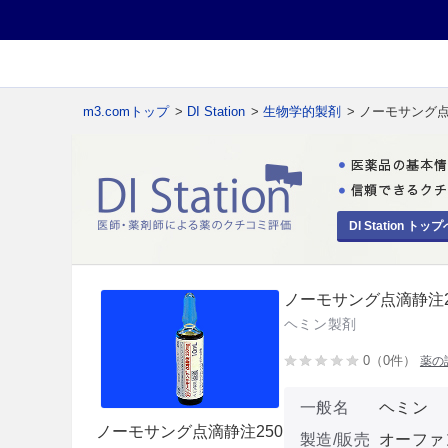
m3.comトップ
>
DI Station
>
生物学的製剤
> ノーモサング点
DI Station トップ
ノーモサング点滴静注2
ヘミン製剤
0（0件）
薬の
一般名
ヘミン
ノーモサング点滴静注250
製造/販売
オーファ