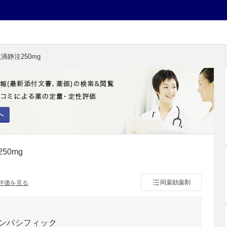
滴静注250mg
へ
50mg
同薬効薬剤
評価を見る
ンパシフィック