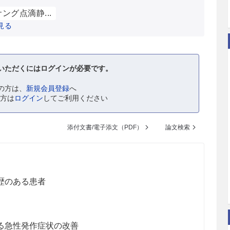
ング点滴静...
見る
いただくにはログインが必要です。
の方は、
新規会員登録
へ
の方は
ログイン
してご利用ください
添付文書/電子添文（PDF）
論文検索
歴のある患者
る急性発作症状の改善