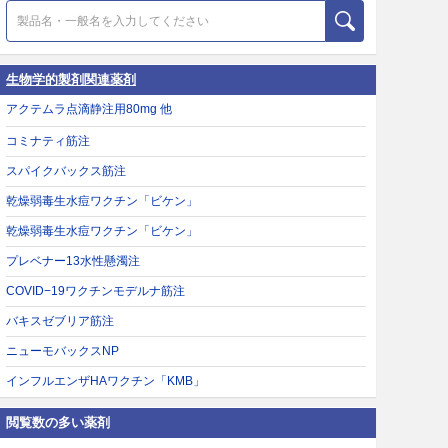
生物学的製剤関連薬剤
アクテムラ点滴静注用80mg 他
コミナティ筋注
スパイクバックス筋注
乾燥弱毒生水痘ワクチン「ビケン」
乾燥弱毒生水痘ワクチン「ビケン」
プレベナー13水性懸濁注
COVID−19ワクチンモデルナ筋注
バキスゼブリア筋注
ニューモバックスNP
インフルエンザHAワクチン「KMB」
閲覧数の多い薬剤