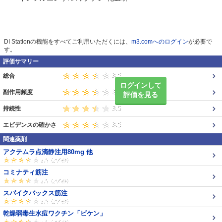
DI Stationの機能をすべてご利用いただくには、
m3.comへのログイン
が必要で
す。
評価サマリー
総合
ログインして
副作用頻度
評価を見る
持続性
エビデンスの確かさ
関連薬剤
アクテムラ点滴静注用80mg 他
コミナティ筋注
スパイクバックス筋注
乾燥弱毒生水痘ワクチン「ビケン」