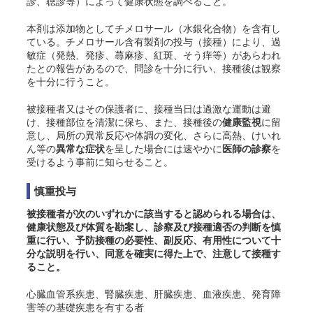
診、聴診等）によって健康状態を調べること。
本剤は添加物としてチメロサール（水銀化合物）を含有し
ている。チメロサール含有製剤の投与（接種）により、過
敏症（発熱、発疹、蕁麻疹、紅斑、そう痒等）があらわれ
たとの報告があるので、問診を十分に行い、接種後は観察
を十分に行うこと。
被接種者又はその保護者に、接種当日は過激な運動は避
け、接種部位を清潔に保ち、また、接種後の
健康監視
に留
意し、局所の異常反応や体調の変化、さらに高熱、けいれ
ん等の
異常な症状
を呈した場合には速やかに
医師の診察
を
受けるよう事前に知らせること。
慎重投与
被接種者が次のいずれかに該当すると認められる場合は、
健康状態及び体質を勘案し、診察及び接種適否の判断を慎
重に行い、予防接種の必要性、副反応、有用性について十
分な説明を行い、同意を確実に得た上で、注意して接種す
ること。
心臓血管系疾患、腎臓疾患、肝臓疾患、血液疾患、発育障
害等の基礎疾患を有する者