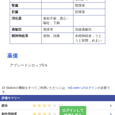
腎臓
腎障害
肝臓
肝障害
消化器
食欲不振，悪心・
嘔吐，下痢
過敏症
発疹等
光線過敏症
精神神経系
発熱，頭痛
末梢神経炎，うと
うと状態，めまい
薬価
アプシードシロップ5％
DI Stationの機能をすべてご利用いただくには、
m3.comへのログイン
が必要で
す。
評価サマリー
総合
ログインして
副作用頻度