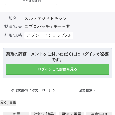
同薬効薬剤
一般名
スルファジメトキシン
製造/販売
ニプロパッチ / 第一三共
剤形/規格
アプシードシロップ5％
薬剤の評価コメントをご覧いただくにはログインが必要
です。
ログインして評価を見る
添付文書/電子添文（PDF）
論文検索
薬剤情報
禁忌
効能・効果
用法・用量
注意事項