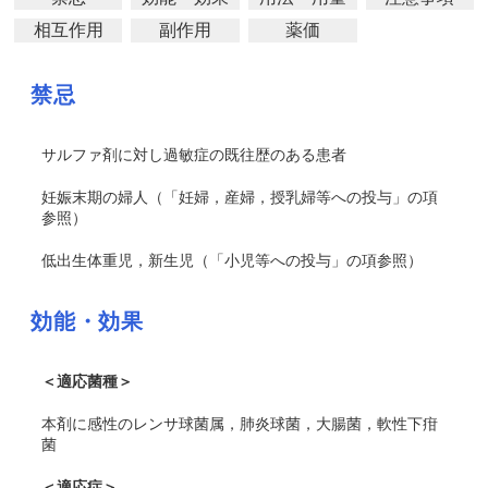
相互作用
副作用
薬価
禁忌
サルファ剤に対し過敏症の既往歴のある患者
妊娠末期の婦人（「妊婦，産婦，授乳婦等への投与」の項
参照）
低出生体重児，新生児（「小児等への投与」の項参照）
効能・効果
＜適応菌種＞
本剤に感性のレンサ球菌属，肺炎球菌，大腸菌，軟性下疳
菌
＜適応症＞