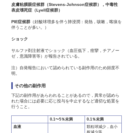
皮膚粘膜眼症候群（Stevens-Johnson症候群），中毒性
表皮壊死症（Lyell症候群）
PIE症候群
（好酸球増多を伴う肺浸潤：発熱，咳嗽，喀痰を
伴うことが多い。）
ショック
サルファ剤注射液でショック（血圧低下，痙攣，チアノー
ゼ，意識障害等）が報告されている。
注）自発報告において認められている副作用のため頻度不
明。
その他の副作用
下記の副作用があらわれることがあるので，異常が認めら
れた場合には必要に応じ投与を中止するなど適切な処置を
行うこと。
0.1〜5％未満
0.1％未満
血液
顆粒球減少，血小
板減少等