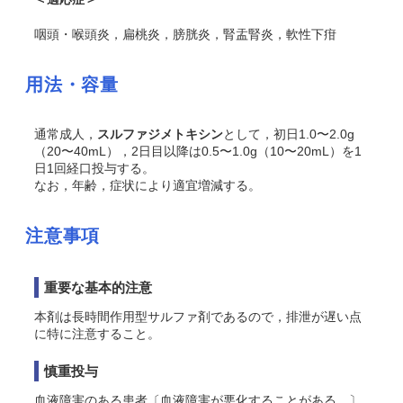
咽頭・喉頭炎，扁桃炎，膀胱炎，腎盂腎炎，軟性下疳
用法・容量
通常成人，
スルファジメトキシン
として，初日1.0〜2.0g
（20〜40mL），2日目以降は0.5〜1.0g（10〜20mL）を1
日1回経口投与する。
なお，年齢，症状により適宜増減する。
注意事項
重要な基本的注意
本剤は長時間作用型サルファ剤であるので，排泄が遅い点
に特に注意すること。
慎重投与
血液障害のある患者〔血液障害が悪化することがある。〕