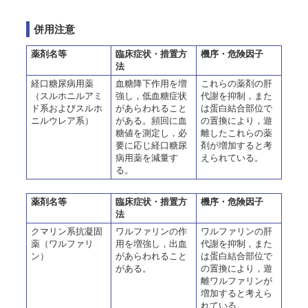
併用注意
薬剤名等
臨床症状・措置方
機序・危険因子
法
経口糖尿病用薬
血糖降下作用を増
これらの薬剤の肝
（スルホニルアミ
強し，低血糖症状
代謝を抑制，また
ド系およびスルホ
があらわれること
は蛋白結合部位で
ニルウレア系）
がある。頻回に血
の置換により，遊
糖値を測定し，必
離したこれらの薬
要に応じ経口糖尿
剤が増加すると考
病用薬を減量す
えられている。
る。
薬剤名等
臨床症状・措置方
機序・危険因子
法
クマリン系抗凝固
ワルファリンの作
ワルファリンの肝
薬（ワルファリ
用を増強し，出血
代謝を抑制，また
ン）
があらわれること
は蛋白結合部位で
がある。
の置換により，遊
離ワルファリンが
増加すると考えら
れている。