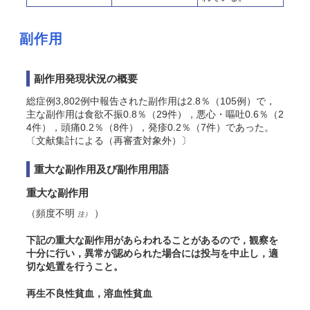
副作用
副作用発現状況の概要
総症例3,802例中報告された副作用は2.8％（105例）で，
主な副作用は食欲不振0.8％（29件），悪心・嘔吐0.6％（2
4件），頭痛0.2％（8件），発疹0.2％（7件）であった。
〔文献集計による（再審査対象外）〕
重大な副作用及び副作用用語
重大な副作用
（頻度不明
）
注）
下記の重大な副作用があらわれることがあるので，観察を
十分に行い，異常が認められた場合には投与を中止し，適
切な処置を行うこと。
再生不良性貧血，溶血性貧血