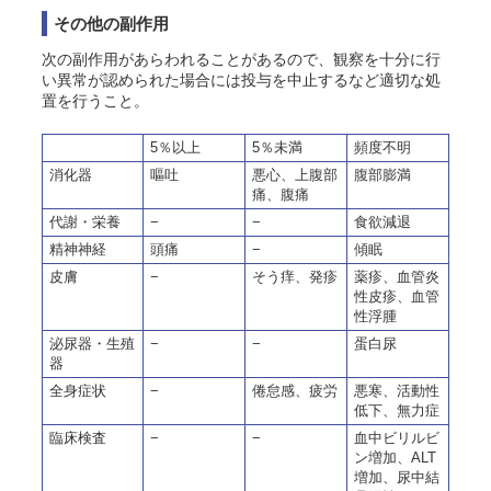
その他の副作用
次の副作用があらわれることがあるので、観察を十分に行
い異常が認められた場合には投与を中止するなど適切な処
置を行うこと。
5％以上
5％未満
頻度不明
消化器
嘔吐
悪心、上腹部
腹部膨満
痛、腹痛
代謝・栄養
−
−
食欲減退
精神神経
頭痛
−
傾眠
皮膚
−
そう痒、発疹
薬疹、血管炎
性皮疹、血管
性浮腫
泌尿器・生殖
−
−
蛋白尿
器
全身症状
−
倦怠感、疲労
悪寒、活動性
低下、無力症
臨床検査
−
−
血中ビリルビ
ン増加、ALT
増加、尿中結