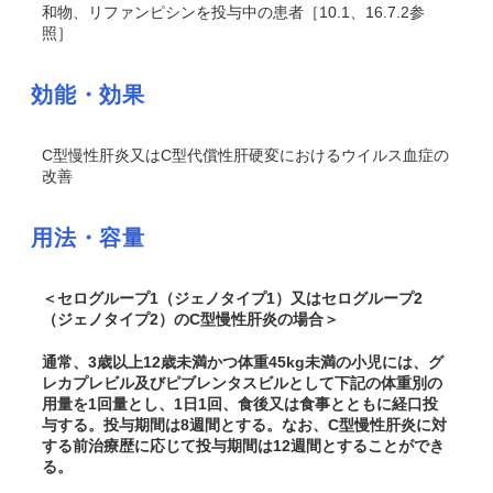
和物、リファンピシンを投与中の患者［10.1、16.7.2参
照］
効能・効果
C型慢性肝炎又はC型代償性肝硬変におけるウイルス血症の
改善
用法・容量
＜セログループ1（ジェノタイプ1）又はセログループ2
（ジェノタイプ2）のC型慢性肝炎の場合＞
通常、3歳以上12歳未満かつ体重45kg未満の小児には、グ
レカプレビル及びピブレンタスビルとして下記の体重別の
用量を1回量とし、1日1回、食後又は食事とともに経口投
与する。投与期間は8週間とする。なお、C型慢性肝炎に対
する前治療歴に応じて投与期間は12週間とすることができ
る。