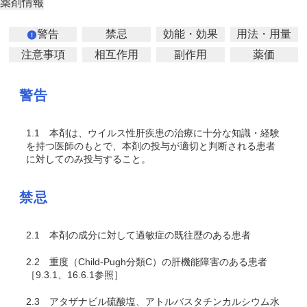
薬剤情報
警告
禁忌
効能・効果
用法・用量
注意事項
相互作用
副作用
薬価
警告
1.1
本剤は、ウイルス性肝疾患の治療に十分な知識・経験
を持つ医師のもとで、本剤の投与が適切と判断される患者
に対してのみ投与すること。
禁忌
2.1
本剤の成分に対して過敏症の既往歴のある患者
2.2
重度（Child-Pugh分類C）の肝機能障害のある患者
［9.3.1、16.6.1参照］
2.3
アタザナビル硫酸塩、アトルバスタチンカルシウム水