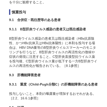
を十分に観察すること。
慎重投与
9.1 合併症・既往歴等のある患者
9.1.1 B型肝炎ウイルス感染の患者又は既往感染者
B型肝炎ウイルス感染の患者又は既往感染者（HBs抗原陰
性、かつHBc抗体又はHBs抗体陽性）に本剤を投与する場
合は、HBV DNA量等のB型肝炎ウイルスマーカーのモニタ
リングを行うなど、B型肝炎ウイルスの再活性化の徴候や
症状の発現に注意すること。C型肝炎直接型抗ウイルス薬
を投与後、C型肝炎ウイルス量が低下する一方B型肝炎ウイ
ルスの再活性化が報告されている。［8.1参照］
9.3 肝機能障害患者
9.3.1 重度（Child-Pugh分類C）の肝機能障害のある患者
投与しないこと。本剤の曝露量が増加するおそれがある。
［2.2、16.6.1参照］