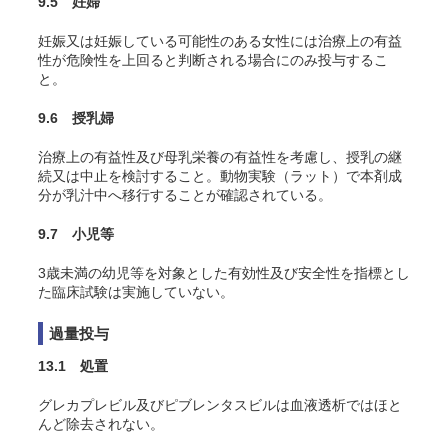
9.5 妊婦
妊娠又は妊娠している可能性のある女性には治療上の有益
性が危険性を上回ると判断される場合にのみ投与するこ
と
。
9.6 授乳婦
治療上の有益性及び母乳栄養の有益性を考慮し、授乳の継
続又は中止を検討すること。動物実験（ラット）で本剤成
分が乳汁中へ移行することが確認されている
。
9.7 小児等
3歳未満の幼児等を対象とした有効性及び安全性を指標とし
た臨床試験は実施していない。
過量投与
13.1 処置
グレカプレビル及びピブレンタスビルは血液透析ではほと
んど除去されない。