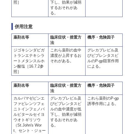
照］
下し、効果が減弱
するおそれがあ
る。
併用注意
薬剤名等
臨床症状・措置方
機序・危険因子
法
ジゴキシンダビガ
これら薬剤の血中
グレカプレビル及
トランエテキシラ
濃度が上昇するお
びピブレンタスビ
ートメタンスルホ
それがある。
ルのP-gp阻害作用
ン酸塩［16.7.2参
による。
照］
薬剤名等
臨床症状・措置方
機序・危険因子
法
カルバマゼピンエ
グレカプレビル及
これら薬剤のP-gp
ファビレンツフェ
びピブレンタスビ
誘導作用による。
ニトインフェノバ
ルの血中濃度が低
ルビタールセイヨ
下し、効果が減弱
ウオトギリソウ
するおそれがあ
（St.John's Wor
る。
t、セント・ジョー