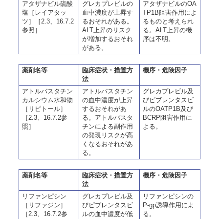
アタザナビル硫酸
グレカプレビルの
アタザナビルのOA
塩［レイアタッ
血中濃度が上昇す
TP1B阻害作用によ
ツ］［2.3、16.7.2
るおそれがある。
るものと考えられ
参照］
ALT上昇のリスク
る。ALT上昇の機
が増加するおそれ
序は不明。
がある。
薬剤名等
臨床症状・措置方
機序・危険因子
法
アトルバスタチン
アトルバスタチン
グレカプレビル及
カルシウム水和物
の血中濃度が上昇
びピブレンタスビ
［リピトール］
するおそれがあ
ルのOATP1B及び
［2.3、16.7.2参
る。アトルバスタ
BCRP阻害作用に
照］
チンによる副作用
よる。
の発現リスクが高
くなるおそれがあ
る。
薬剤名等
臨床症状・措置方
機序・危険因子
法
リファンピシン
グレカプレビル及
リファンピシンの
［リファジン］
びピブレンタスビ
P-gp誘導作用によ
［2.3、16.7.2参
ルの血中濃度が低
る。