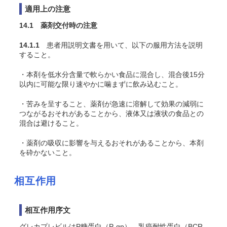
適用上の注意
14.1 薬剤交付時の注意
14.1.1
患者用説明文書を用いて、以下の服用方法を説明
すること。
・本剤を低水分含量で軟らかい食品に混合し、混合後15分
以内に可能な限り速やかに噛まずに飲み込むこと。
・苦みを呈すること、薬剤が急速に溶解して効果の減弱に
つながるおそれがあることから、液体又は液状の食品との
混合は避けること。
・薬剤の吸収に影響を与えるおそれがあることから、本剤
を砕かないこと。
相互作用
相互作用序文
グレカプレビルはP糖蛋白（P-gp）、乳癌耐性蛋白（BCR