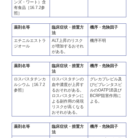
ンズ・ワート）含
有食品［16.7.2参
照］
薬剤名等
臨床症状・措置方
機序・危険因子
法
エチニルエストラ
ALT上昇のリスク
機序不明
ジオール
が増加するおそれ
がある。
薬剤名等
臨床症状・措置方
機序・危険因子
法
ロスバスタチンカ
ロスバスタチンの
グレカプレビル及
ルシウム［16.7.2
血中濃度が上昇す
びピブレンタスビ
参照］
るおそれがある。
ルのOATP1B及び
ロスバスタチンに
BCRP阻害作用に
よる副作用の発現
よる。
リスクが高くなる
おそれがある。
薬剤名等
臨床症状・措置方
機序・危険因子
法