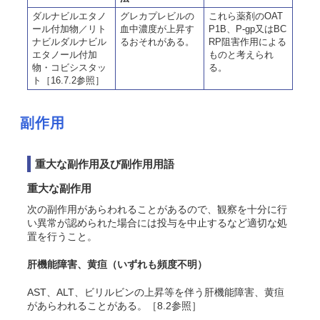
ダルナビルエタノ
グレカプレビルの
これら薬剤のOAT
ール付加物／リト
血中濃度が上昇す
P1B、P-gp又はBC
ナビルダルナビル
るおそれがある。
RP阻害作用による
エタノール付加
ものと考えられ
物・コビシスタッ
る。
ト［16.7.2参照］
副作用
重大な副作用及び副作用用語
重大な副作用
次の副作用があらわれることがあるので、観察を十分に行
い異常が認められた場合には投与を中止するなど適切な処
置を行うこと。
肝機能障害、黄疸
（いずれも頻度不明）
AST、ALT、ビリルビンの上昇等を伴う肝機能障害、黄疸
があらわれることがある。［8.2参照］