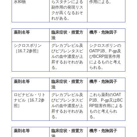
水和物
らスタチンによる
作用による。
副作用の発現リス
クが高くなるおそ
れがある。
薬剤名等
臨床症状・措置方
機序・危険因子
法
シクロスポリン
グレカプレビル及
シクロスポリンの
［16.7.2参照］
びピブレンタスビ
OATP1B、P-gp及
ルの血中濃度が上
びBCRP阻害作用
昇するおそれがあ
によるものと考え
る。
られる。
薬剤名等
臨床症状・措置方
機序・危険因子
法
ロピナビル・リト
グレカプレビル及
これら薬剤のOAT
ナビル［16.7.2参
びピブレンタスビ
P1B、P-gp又はBC
照］
ルの血中濃度が上
RP阻害作用による
昇するおそれがあ
ものと考えられ
る。
る。
薬剤名等
臨床症状・措置方
機序・危険因子
法