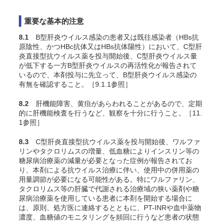
重要な基本的注意
8.1
B型肝炎ウイルス感染の患者又は既往感染者（HBs抗
原陰性、かつHBc抗体又はHBs抗体陽性）において、C型肝
炎直接型抗ウイルス薬を投与開始後、C型肝炎ウイルス量
が低下する一方B型肝炎ウイルスの再活性化が報告されて
いるので、本剤投与に先立って、B型肝炎ウイルス感染の
有無を確認すること。［9.1.1参照］
8.2
肝機能障害、黄疸があらわれることがあるので、定期
的に肝機能検査を行うなど、観察を十分に行うこと。［11.
1参照］
8.3
C型肝炎直接型抗ウイルス薬を投与開始後、ワルファ
リンやタクロリムスの増量、低血糖によりインスリン等の
糖尿病治療薬の減量が必要となった症例が報告されてお
り、本剤による抗ウイルス治療に伴い、使用中の併用薬の
用量調節が必要になる可能性がある。特にワルファリン、
タクロリムス等の肝臓で代謝される治療域の狭い薬剤や糖
尿病治療薬を使用している患者に本剤を開始する場合に
は、原則、処方医に連絡するとともに、PT-INRや血中薬物
濃度、血糖値のモニタリングを頻回に行うなど患者の状態