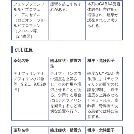
フェンブフェンフ
痙攣を起こすおそ
本剤のGABAA受容
ルルビプロフェ
れがある。
体結合阻害作用が
ン アキセチル
増強され、痙攣が
（ロピオン）フル
誘発されると考え
ルビプロフェン
られる。
（フロベン等）
［2.4参照］
併用注意
薬剤名等
臨床症状・措置方
機序・危険因子
法
テオフィリンアミ
テオフィリンの血
軽度なCYP1A阻害
ノフィリン水和物
中濃度を上昇さ
作用によりテオフ
等［9.2.1、9.8.2参
せ、その作用を増
ィリンの肝での代
照］
強させることがあ
謝を抑制し、血中
る。併用する場合
濃度を上昇させる
にはテオフィリン
と考えられる。高
を減量するなど適
齢者、腎障害のあ
切な処置を行う。
る患者では特に注
意する。
薬剤名等
臨床症状・措置方
機序・危険因子