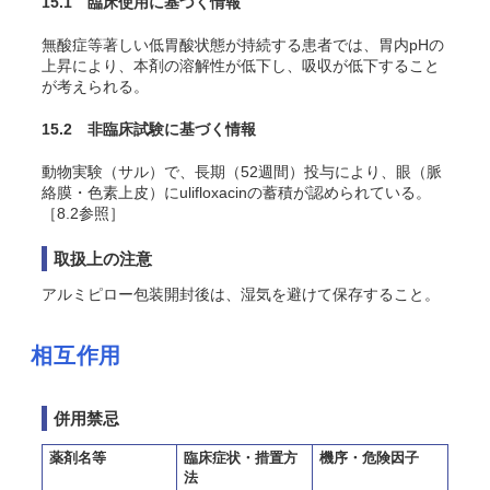
15.1 臨床使用に基づく情報
無酸症等著しい低胃酸状態が持続する患者では、胃内pHの
上昇により、本剤の溶解性が低下し、吸収が低下すること
が考えられる。
15.2 非臨床試験に基づく情報
動物実験（サル）で、長期（52週間）投与により、眼（脈
絡膜・色素上皮）にulifloxacinの蓄積が認められている。
［8.2参照］
取扱上の注意
アルミピロー包装開封後は、湿気を避けて保存すること。
相互作用
併用禁忌
薬剤名等
臨床症状・措置方
機序・危険因子
法