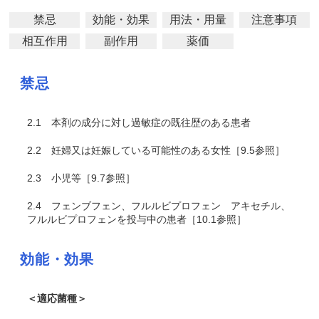
禁忌
効能・効果
用法・用量
注意事項
相互作用
副作用
薬価
禁忌
2.1
本剤の成分に対し過敏症の既往歴のある患者
2.2
妊婦又は妊娠している可能性のある女性［9.5参照］
2.3
小児等［9.7参照］
2.4
フェンブフェン、フルルビプロフェン アキセチル、
フルルビプロフェンを投与中の患者［10.1参照］
効能・効果
＜適応菌種＞