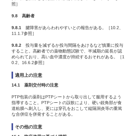
照］
9.8 高齢者
9.8.1
腱障害があらわれやすいとの報告がある。［10.2、
11.1.7参照］
9.8.2
投与量を減ずるか投与間隔をあけるなど慎重に投与
すること。高齢者での薬物動態試験で、半減期の延長が認
められており、高い血中濃度が持続するおそれがある。［1
0.2、16.6.2参照］
適用上の注意
14.1 薬剤交付時の注意
PTP包装の薬剤はPTPシートから取り出して服用するよう
指導すること。PTPシートの誤飲により、硬い鋭角部が食
道粘膜へ刺入し、更には穿孔をおこして縦隔洞炎等の重篤
な合併症を併発することがある。
その他の注意