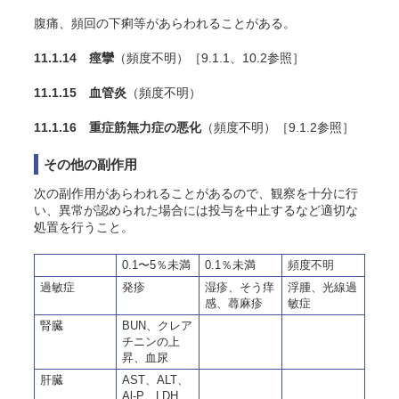
腹痛、頻回の下痢等があらわれることがある。
11.1.14 痙攣
（頻度不明）［9.1.1、10.2参照］
11.1.15 血管炎
（頻度不明）
11.1.16 重症筋無力症の悪化
（頻度不明）［9.1.2参照］
その他の副作用
次の副作用があらわれることがあるので、観察を十分に行
い、異常が認められた場合には投与を中止するなど適切な
処置を行うこと。
0.1〜5％未満
0.1％未満
頻度不明
過敏症
発疹
湿疹、そう痒
浮腫、光線過
感、蕁麻疹
敏症
腎臓
BUN、クレア
チニンの上
昇、血尿
肝臓
AST、ALT、
Al-P、LDH、