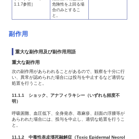
1.1.7参照］
危険性を上回る場
合のみとするこ
と。
副作用
重大な副作用及び副作用用語
重大な副作用
次の副作用があらわれることがあるので、観察を十分に行
い、異常が認められた場合には投与を中止するなど適切な
処置を行うこと。
11.1.1 ショック、アナフィラキシー
（いずれも頻度不
明）
呼吸困難、血圧低下、全身発赤、蕁麻疹、顔面の浮腫等が
あらわれた場合には、投与を中止し、適切な処置を行うこ
と。
11.1.2 中毒性表皮壊死融解症（Toxic Epidermal Necrol