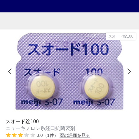
スオード錠100
スオード錠100
ニューキノロン系経口抗菌製剤
3.0（1件）
薬の評価を見る