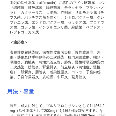
本剤の活性本体（ulifloxacin）に感性のブドウ球菌属、レン
サ球菌属、肺炎球菌、腸球菌属、モラクセラ（ブランハメ
ラ）・カタラーリス、大腸菌、赤痢菌、サルモネラ属（チ
フス菌、パラチフス菌を除く）、シトロバクター属、クレ
ブシエラ属、エンテロバクター属、セラチア属、プロテウ
ス属、コレラ菌、インフルエンザ菌、緑膿菌、ペプトスト
レプトコッカス属
＜適応症＞
表在性皮膚感染症、深在性皮膚感染症、慢性膿皮症、外
傷・熱傷及び手術創等の二次感染、肛門周囲膿瘍、咽頭・
喉頭炎、扁桃炎、急性気管支炎、肺炎、慢性呼吸器病変の
二次感染、膀胱炎、腎盂腎炎、前立腺炎（急性症、慢性
症）、胆嚢炎、胆管炎、感染性腸炎、コレラ、子宮内感
染、子宮付属器炎、麦粒腫、中耳炎、副鼻腔炎
用法・容量
通常、成人に対して、プルリフロキサシンとして1回264.2
mg（活性本体として200mg）を1日2回経口投与する。な
お、症状により適宜増減するが、1回用量は396.3mg（活性