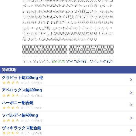
関連薬剤
クラビット錠250mg 他
アベロックス錠400mg
ハーボニー配合錠
ソバルディ錠400mg
ヴィキラックス配合錠