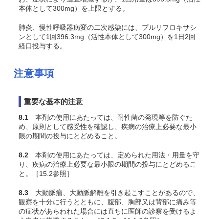
本体として300mg）を上限とする。
肺炎、慢性呼吸器病変の二次感染には、プルリフロキサシ
ンとして1回396.3mg（活性本体として300mg）を1日2回
経口投与する。
注意事項
重要な基本的注意
8.1
本剤の使用にあたっては、耐性菌の発現等を防ぐた
め、原則として感受性を確認し、疾病の治療上必要な最小
限の期間の投与にとどめること。
8.2
本剤の使用にあたっては、定められた用法・用量を守
り、疾病の治療上必要な最小限の期間の投与にとどめるこ
と。［15.2参照］
8.3
大動脈瘤、大動脈解離を引き起こすことがあるので、
観察を十分に行うとともに、腹部、胸部又は背部に痛み等
の症状があらわれた場合には直ちに医師の診察を受けるよ