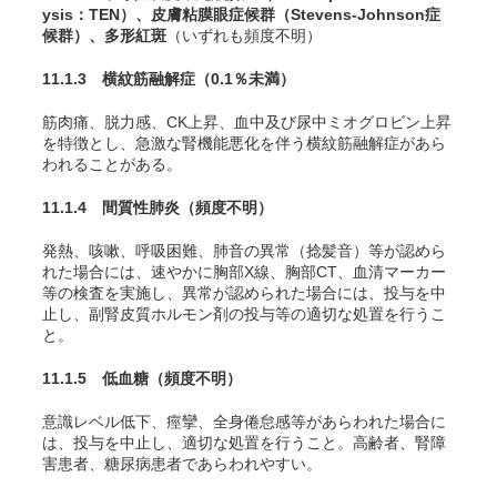
ysis：TEN）、皮膚粘膜眼症候群（Stevens-Johnson症
候群）、多形紅斑
（いずれも頻度不明）
11.1.3 横紋筋融解症
（0.1％未満）
筋肉痛、脱力感、CK上昇、血中及び尿中ミオグロビン上昇
を特徴とし、急激な腎機能悪化を伴う横紋筋融解症があら
われることがある。
11.1.4 間質性肺炎
（頻度不明）
発熱、咳嗽、呼吸困難、肺音の異常（捻髪音）等が認めら
れた場合には、速やかに胸部X線、胸部CT、血清マーカー
等の検査を実施し、異常が認められた場合には、投与を中
止し、副腎皮質ホルモン剤の投与等の適切な処置を行うこ
と。
11.1.5 低血糖
（頻度不明）
意識レベル低下、痙攣、全身倦怠感等があらわれた場合に
は、投与を中止し、適切な処置を行うこと。高齢者、腎障
害患者、糖尿病患者であらわれやすい。