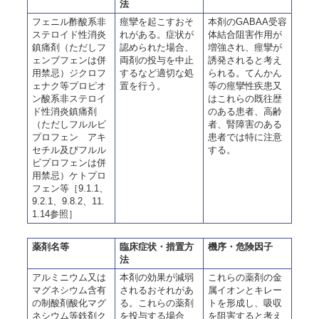
法
フェニル酢酸系非
痙攣を起こすおそ
本剤のGABAA受容
ステロイド性消炎
れがある。症状が
体結合阻害作用が
鎮痛剤（ただしフ
認められた場合、
増強され、痙攣が
ェンブフェンは併
両剤の投与を中止
誘発されると考え
用禁忌）ジクロフ
するなど適切な処
られる。てんかん
ェナク等プロピオ
置を行う。
等の痙攣性疾患又
ン酸系非ステロイ
はこれらの既往歴
ド性消炎鎮痛剤
のある患者、高齢
（ただしフルルビ
者、腎障害のある
プロフェン アキ
患者では特に注意
セチル及びフルル
する。
ビプロフェンは併
用禁忌）ケトプロ
フェン等［9.1.1、
9.2.1、9.8.2、11.
1.14参照］
薬剤名等
臨床症状・措置方
機序・危険因子
法
アルミニウム又は
本剤の効果が減弱
これらの薬剤の金
マグネシウム含有
されるおそれがあ
属イオンとキレー
の制酸剤酸化マグ
る。これらの薬剤
トを形成し、吸収
ネシウム等鉄剤ク
を投与する場合
を阻害すると考え