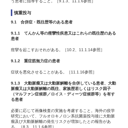
う患者に指導すること。［9.1.3、11.1.6参照］
慎重投与
9.1 合併症・既往歴等のある患者
9.1.1 てんかん等の痙攣性疾患又はこれらの既往歴のある
患者
痙攣を起こすおそれがある。［10.2、11.1.14参照］
9.1.2 重症筋無力症の患者
症状を悪化させることがある
。［11.1.16参照］
9.1.3 大動脈瘤又は大動脈解離を合併している患者、大動
脈瘤又は大動脈解離の既往、家族歴若しくはリスク因子
（マルファン症候群
／ロイス・ディーツ症候群
等）を有す
る患者
必要に応じて画像検査の実施を考慮すること。海外の疫学
研究において、フルオロキノロン系抗菌薬投与後に大動脈
瘤及び大動脈解離の発生リスクが増加したとの報告があ
る。［8.3、11.1.6参照］