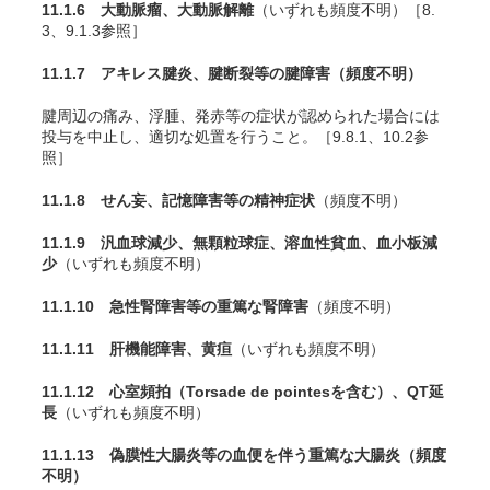
11.1.6 大動脈瘤、大動脈解離
（いずれも頻度不明）［8.
3、9.1.3参照］
11.1.7 アキレス腱炎、腱断裂等の腱障害
（頻度不明）
腱周辺の痛み、浮腫、発赤等の症状が認められた場合には
投与を中止し、適切な処置を行うこと。［9.8.1、10.2参
照］
11.1.8 せん妄、記憶障害等の精神症状
（頻度不明）
11.1.9 汎血球減少、無顆粒球症、溶血性貧血、血小板減
少
（いずれも頻度不明）
11.1.10 急性腎障害等の重篤な腎障害
（頻度不明）
11.1.11 肝機能障害、黄疸
（いずれも頻度不明）
11.1.12 心室頻拍（Torsade de pointesを含む）、QT延
長
（いずれも頻度不明）
11.1.13 偽膜性大腸炎等の血便を伴う重篤な大腸炎
（頻度
不明）