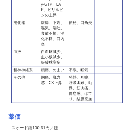
γ-GTP、LA
P、ビリルビ
ンの上昇
消化器
腹痛、下痢、
便秘、口角炎
嘔気、嘔吐、
食欲不振、消
化不良、口内
炎
血液
白血球減少、
血小板減少、
好酸球増多
精神神経系
頭痛、めまい
不眠、眠気
その他
胸痛、脱力
発熱、耳鳴、
感、CK上昇
呼吸困難、動
悸、筋肉痛、
倦怠感、ほて
り、結膜充血
薬価
スオード錠100 61円／錠