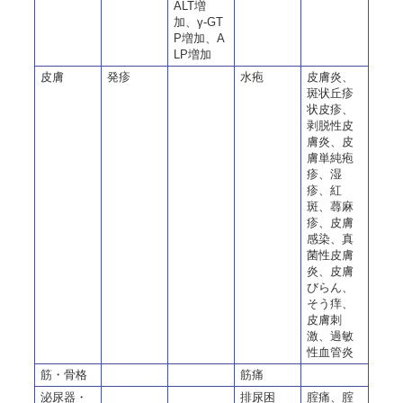
ALT増
加、γ-GT
P増加、A
LP増加
皮膚
発疹
水疱
皮膚炎、
斑状丘疹
状皮疹、
剥脱性皮
膚炎、皮
膚単純疱
疹、湿
疹、紅
斑、蕁麻
疹、皮膚
感染、真
菌性皮膚
炎、皮膚
びらん、
そう痒、
皮膚刺
激、過敏
性血管炎
筋・骨格
筋痛
泌尿器・
排尿困
腟痛、腟