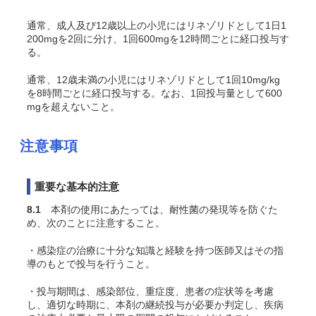
通常、成人及び12歳以上の小児にはリネゾリドとして1日1
200mgを2回に分け、1回600mgを12時間ごとに経口投与す
る。
通常、12歳未満の小児にはリネゾリドとして1回10mg/kg
を8時間ごとに経口投与する。なお、1回投与量として600
mgを超えないこと。
注意事項
重要な基本的注意
8.1
本剤の使用にあたっては、耐性菌の発現等を防ぐた
め、次のことに注意すること。
・感染症の治療に十分な知識と経験を持つ医師又はその指
導のもとで投与を行うこと。
・投与期間は、感染部位、重症度、患者の症状等を考慮
し、適切な時期に、本剤の継続投与が必要か判定し、疾病