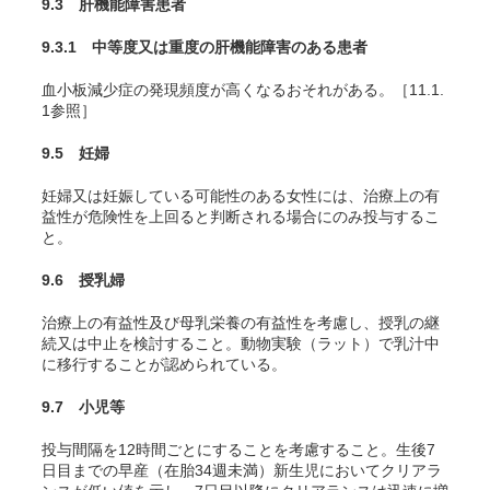
9.3 肝機能障害患者
9.3.1 中等度又は重度の肝機能障害のある患者
血小板減少症の発現頻度が高くなるおそれがある。［11.1.
1参照］
9.5 妊婦
妊婦又は妊娠している可能性のある女性には、治療上の有
益性が危険性を上回ると判断される場合にのみ投与するこ
と。
9.6 授乳婦
治療上の有益性及び母乳栄養の有益性を考慮し、授乳の継
続又は中止を検討すること。動物実験（ラット）で乳汁中
に移行することが認められている。
9.7 小児等
投与間隔を12時間ごとにすることを考慮すること。生後7
日目までの早産（在胎34週未満）新生児においてクリアラ