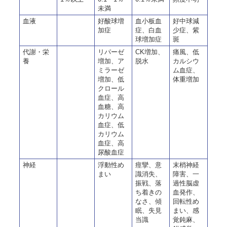
未満
血液
好酸球増
血小板血
好中球減
加症
症、白血
少症、紫
球増加症
斑
代謝・栄
リパーゼ
CK増加、
痛風、低
養
増加、ア
脱水
カルシウ
ミラーゼ
ム血症、
増加、低
体重増加
クロール
血症、高
血糖、高
カリウム
血症、低
カリウム
血症、高
尿酸血症
神経
浮動性め
痙攣、意
末梢神経
まい
識消失、
障害、一
振戦、落
過性脳虚
ち着きの
血発作、
なさ、傾
回転性め
眠、失見
まい、感
当識
覚鈍麻、