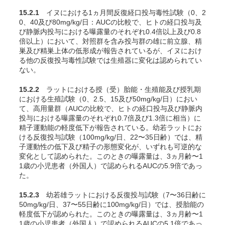
15.2.1
イヌにおける1ヵ月間反復経口投与毒性試験（0、2
0、40及び80mg/kg/日：AUCの比較で、ヒトの経口投与及
び静脈内投与における曝露量のそれぞれ0.4倍以上及び0.8
倍以上）において、対照群を含み投与群の雄に前立腺、精
巣及び精巣上体の低形成が報告されているが、イヌにおけ
る他の反復投与毒性試験では生殖器に変化は認められてい
ない。
15.2.2
ラットにおける授（受）胎能・生殖能及び授乳期
における生殖試験（0、2.5、15及び50mg/kg/日）におい
て、高用量群（AUCの比較で、ヒトの経口投与及び静脈内
投与における曝露量のそれぞれ0.7倍及び1.3倍に相当）に
精子運動能の軽度低下が報告されている。幼若ラットにお
ける反復投与試験（100mg/kg/日、22〜35日齢）では、精
子運動性の低下及び精子の形態変化が、いずれも可逆的な
変化として認められた。このときの曝露量は、3ヵ月齢〜1
1歳の小児患者（外国人）で認められるAUCの5.9倍であっ
た。
15.2.3
幼若雄ラットにおける反復投与試験（7〜36日齢に
50mg/kg/日、37〜55日齢に100mg/kg/日）では、授胎能の
軽度低下が認められた。このときの曝露量は、3ヵ月齢〜1
1歳の小児患者（外国人）で認められるAUCの5.1倍であっ