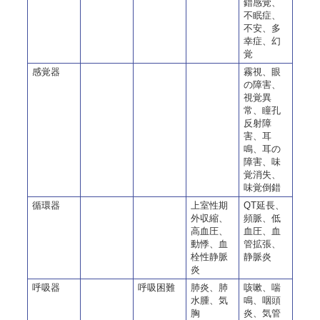
錯感覚、
不眠症、
不安、多
幸症、幻
覚
感覚器
霧視、眼
の障害、
視覚異
常、瞳孔
反射障
害、耳
鳴、耳の
障害、味
覚消失、
味覚倒錯
循環器
上室性期
QT延長、
外収縮、
頻脈、低
高血圧、
血圧、血
動悸、血
管拡張、
栓性静脈
静脈炎
炎
呼吸器
呼吸困難
肺炎、肺
咳嗽、喘
水腫、気
鳴、咽頭
胸
炎、気管