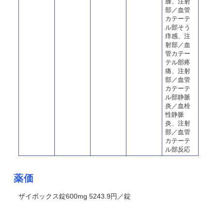
腫、注射
部／血管
カテーテ
ル部そう
痒感、注
射部／血
管カテー
テル部疼
痛、注射
部／血管
カテーテ
ル部静脈
炎／血栓
性静脈
炎、注射
部／血管
カテーテ
ル部反応
薬価
ザイボックス錠600mg 5243.9円／錠