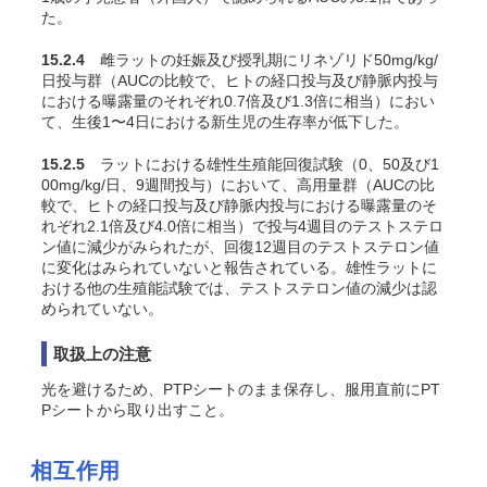
た。
15.2.4
雌ラットの妊娠及び授乳期にリネゾリド50mg/kg/
日投与群（AUCの比較で、ヒトの経口投与及び静脈内投与
における曝露量のそれぞれ0.7倍及び1.3倍に相当）におい
て、生後1〜4日における新生児の生存率が低下した。
15.2.5
ラットにおける雄性生殖能回復試験（0、50及び1
00mg/kg/日、9週間投与）において、高用量群（AUCの比
較で、ヒトの経口投与及び静脈内投与における曝露量のそ
れぞれ2.1倍及び4.0倍に相当）で投与4週目のテストステロ
ン値に減少がみられたが、回復12週目のテストステロン値
に変化はみられていないと報告されている。雄性ラットに
おける他の生殖能試験では、テストステロン値の減少は認
められていない。
取扱上の注意
光を避けるため、PTPシートのまま保存し、服用直前にPT
Pシートから取り出すこと。
相互作用