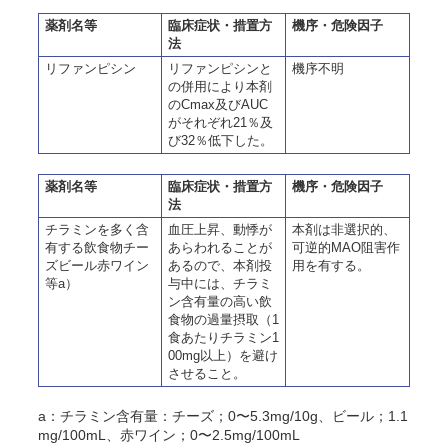
薬剤名等
臨床症状・措置方
機序・危険因子
法
リファンピシン
リファンピシンと
機序不明
の併用により本剤
のCmax及びAUC
がそれぞれ21％及
び32％低下した。
薬剤名等
臨床症状・措置方
機序・危険因子
法
チラミンを多く含
血圧上昇、動悸が
本剤は非選択的、
有する飲食物チー
あらわれることが
可逆的MAO阻害作
ズビール赤ワイン
あるので、本剤投
用を有する。
等a）
与中には、チラミ
ン含有量の高い飲
食物の過量摂取（1
食あたりチラミン1
00mg以上）を避け
させること。
a：チラミン含有量：チーズ；0〜5.3mg/10g、ビール；1.1
mg/100mL、赤ワイン；0〜2.5mg/100mL