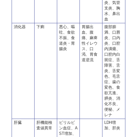
炎、気管
支炎、胸
水、鼻出
血
消化器
下痢
悪心、嘔
胃腸出
腹部膨
吐、食欲
血、腹
満、口唇
不振、食
痛、麻痺
炎、口内
道炎・胃
性イレウ
炎、口腔
腸炎
ス、口
内潰瘍、
渇、胃食
口腔内白
道逆流
斑症、舌
障害、舌
炎、舌変
色
、毛舌
症
、歯の
変色、食
欲亢進、
膵炎、消
化不良、
便秘、メ
レナ
肝臓
肝機能検
ビリルビ
LDH増
査値異常
ン血症、A
加、肝炎
ST増加、