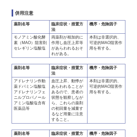
併用注意
薬剤名等
臨床症状・措置方
機序・危険因子
法
モノアミン酸化酵
両薬剤が相加的に
本剤は非選択的、
素（MAO）阻害剤
作用し血圧上昇等
可逆的MAO阻害作
セレギリン塩酸塩
があらわれるおそ
用を有する。
れがある。
薬剤名等
臨床症状・措置方
機序・危険因子
法
アドレナリン作動
血圧上昇、動悸が
本剤は非選択的、
薬ドパミン塩酸塩
あらわれることが
可逆的MAO阻害作
アドレナリンフェ
あるので、患者の
用を有する。
ニルプロパノール
状態を観察しなが
アミン塩酸塩含有
ら、これらの薬剤
医薬品等
の初回量を減量す
るなど用量に注意
すること。
薬剤名等
臨床症状・措置方
機序・危険因子