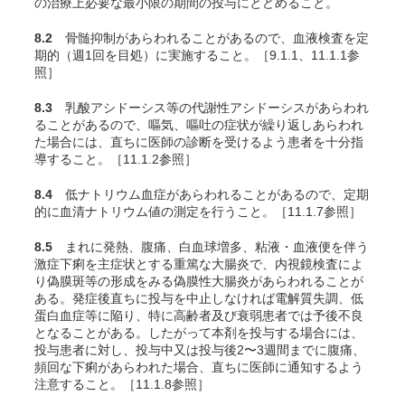
の治療上必要な最小限の期間の投与にとどめること。
8.2
骨髄抑制があらわれることがあるので、血液検査を定
期的（週1回を目処）に実施すること。［9.1.1、11.1.1参
照］
8.3
乳酸アシドーシス等の代謝性アシドーシスがあらわれ
ることがあるので、嘔気、嘔吐の症状が繰り返しあらわれ
た場合には、直ちに医師の診断を受けるよう患者を十分指
導すること。［11.1.2参照］
8.4
低ナトリウム血症があらわれることがあるので、定期
的に血清ナトリウム値の測定を行うこと。［11.1.7参照］
8.5
まれに発熱、腹痛、白血球増多、粘液・血液便を伴う
激症下痢を主症状とする重篤な大腸炎で、内視鏡検査によ
り偽膜斑等の形成をみる偽膜性大腸炎があらわれることが
ある。発症後直ちに投与を中止しなければ電解質失調、低
蛋白血症等に陥り、特に高齢者及び衰弱患者では予後不良
となることがある。したがって本剤を投与する場合には、
投与患者に対し、投与中又は投与後2〜3週間までに腹痛、
頻回な下痢があらわれた場合、直ちに医師に通知するよう
注意すること。［11.1.8参照］