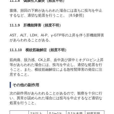
11.1.8 偽膜性大腸炎
（頻度不明）
腹痛、頻回の下痢があらわれた場合には直ちに投与を中止
するなど、適切な処置を行うこと。［8.5参照］
11.1.9 肝機能障害
（頻度不明）
AST、ALT、LDH、Al-P、γ-GTP等の上昇を伴う肝機能障害
があらわれることがある。
11.1.10 横紋筋融解症
（頻度不明）
筋肉痛、脱力感、CK上昇、血中及び尿中ミオグロビン上昇
等があらわれた場合には、投与を中止し、適切な処置を行
うこと。また、横紋筋融解症による急性腎障害の発症に注
意すること。
その他の副作用
次の副作用があらわれることがあるので、観察を十分に行
い、異常が認められた場合には投与を中止するなど適切な
処置を行うこと。
1％以上
0.1〜1％
0.1％未満
頻度不明