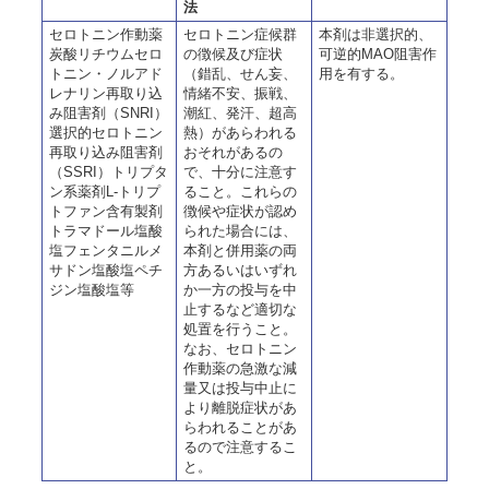
法
セロトニン作動薬
セロトニン症候群
本剤は非選択的、
炭酸リチウムセロ
の徴候及び症状
可逆的MAO阻害作
トニン・ノルアド
（錯乱、せん妄、
用を有する。
レナリン再取り込
情緒不安、振戦、
み阻害剤（SNRI）
潮紅、発汗、超高
選択的セロトニン
熱）があらわれる
再取り込み阻害剤
おそれがあるの
（SSRI）トリプタ
で、十分に注意す
ン系薬剤L-トリプ
ること。これらの
トファン含有製剤
徴候や症状が認め
トラマドール塩酸
られた場合には、
塩フェンタニルメ
本剤と併用薬の両
サドン塩酸塩ペチ
方あるいはいずれ
ジン塩酸塩等
か一方の投与を中
止するなど適切な
処置を行うこと。
なお、セロトニン
作動薬の急激な減
量又は投与中止に
より離脱症状があ
らわれることがあ
るので注意するこ
と。