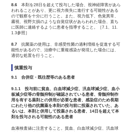
8.6
本剤を28日を超えて投与した場合、視神経障害があら
われることがあり、更に視力喪失に進行する可能性がある
ので観察を十分に行うこと。また、視力低下、色覚異常、
霧視、視野欠損のような自覚症状があらわれた場合、直ち
に医師に連絡するように患者を指導すること。［7.1、11.
1.3参照］
8.7
抗菌薬の使用は、非感受性菌の過剰増殖を促進する可
能性があるので、治療中に重複感染が発現した場合には、
適切な処置を行うこと。
慎重投与
9.1 合併症・既往歴等のある患者
9.1.1 投与前に貧血、白血球減少症、汎血球減少症、血小
板減少症等の骨髄抑制が確認されている患者、骨髄抑制作
用を有する薬剤との併用が必要な患者、感染症のため長期
にわたり他の抗菌薬を本剤の投与前に投薬されていた、あ
るいは、本剤と併用して投薬される患者、14日を超えて本
剤を投与される可能性のある患者
血液検査値に注意すること。貧血、白血球減少症、汎血球