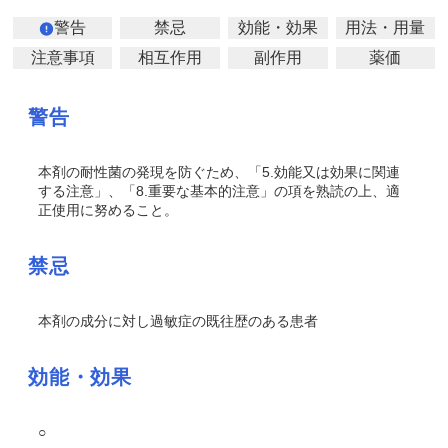
警告
禁忌
効能・効果
用法・用量
注意事項
相互作用
副作用
薬価
警告
本剤の耐性菌の発現を防ぐため、「5.効能又は効果に関連
する注意」、「8.重要な基本的注意」の項を熟読の上、適
正使用に努めること。
禁忌
本剤の成分に対し過敏症の既往歴のある患者
効能・効果
○