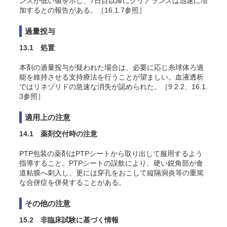
ンスが低い値を示し、7日目以降にクリアランスは迅速に増
加するとの報告がある。［16.1.7参照］
過量投与
13.1 処置
本剤の過量投与が疑われた場合は、必要に応じ糸球体ろ過
能を維持させる支持療法を行うことが望ましい。血液透析
ではリネゾリドの急速な消失が認められた。［9.2.2、16.1.
3参照］
適用上の注意
14.1 薬剤交付時の注意
PTP包装の薬剤はPTPシートから取り出して服用するよう
指導すること。PTPシートの誤飲により、硬い鋭角部が食
道粘膜へ刺入し、更には穿孔をおこして縦隔洞炎等の重篤
な合併症を併発することがある。
その他の注意
15.2 非臨床試験に基づく情報