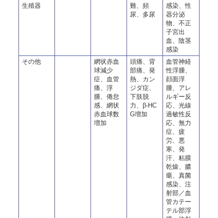
生殖器
難、頻
感染、性
尿、多尿
器分泌
物、不正
子宮出
血、陰茎
感染
その他
網状赤血
頭痛、背
血管神経
球減少
部痛、発
性浮腫、
症、血管
熱、カン
顔面浮
痛、浮
ジダ症、
腫、アレ
腫、倦怠
下肢脱
ルギー反
感、網状
力、β-HC
応、光線
赤血球数
G増加
過敏性反
増加
応、無力
症、疲
労、悪
寒、発
汗、粘膜
乾燥、膿
瘍、真菌
感染、注
射部／血
管カテー
テル部浮