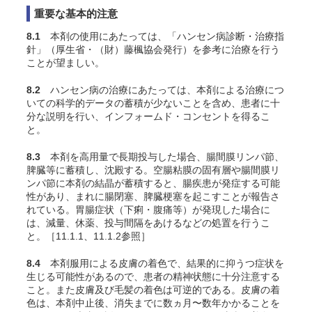
重要な基本的注意
8.1
本剤の使用にあたっては、「ハンセン病診断・治療指
針」（厚生省・（財）藤楓協会発行）を参考に治療を行う
ことが望ましい。
8.2
ハンセン病の治療にあたっては、本剤による治療につ
いての科学的データの蓄積が少ないことを含め、患者に十
分な説明を行い、インフォームド・コンセントを得るこ
と。
8.3
本剤を高用量で長期投与した場合、腸間膜リンパ節、
脾臓等に蓄積し、沈殿する。空腸粘膜の固有層や腸間膜リ
ンパ節に本剤の結晶が蓄積すると、腸疾患が発症する可能
性があり、まれに腸閉塞、脾臓梗塞を起こすことが報告さ
れている。胃腸症状（下痢・腹痛等）が発現した場合に
は、減量、休薬、投与間隔をあけるなどの処置を行うこ
と。［11.1.1、11.1.2参照］
8.4
本剤服用による皮膚の着色で、結果的に抑うつ症状を
生じる可能性があるので、患者の精神状態に十分注意する
こと。また皮膚及び毛髪の着色は可逆的である。皮膚の着
色は、本剤中止後、消失までに数ヵ月〜数年かかることを