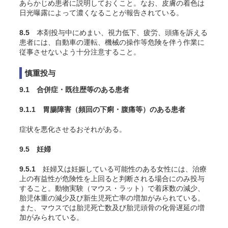
あらかじめ患者に説明しておくこと。なお、皮膚の着色は
日光曝露によって濃くなることが報告されている。
8.5
本剤投与中にめまい、視力低下、疲労、頭痛を訴える
患者には、自動車の運転、機械の操作等危険を伴う作業に
従事させないよう十分注意すること。
慎重投与
9.1 合併症・既往歴等のある患者
9.1.1 胃腸障害（頻回の下痢・腹痛等）のある患者
症状を悪化させるおそれがある。
9.5 妊婦
9.5.1
妊婦又は妊娠している可能性のある女性には、治療
上の有益性が危険性を上回ると判断される場合にのみ投与
すること。動物実験（マウス・ラット）で着床数の減少、
胎児体重の減少及び新生児死亡率の増加がみられている。
また、マウスでは胎児死亡数及び胎児頭骨の化骨遅延の増
加がみられている。