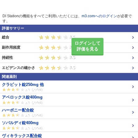
DI Stationの機能をすべてご利用いただくには、
m3.comへのログイン
が必要で
す。
評価サマリー
総合
ログインして
副作用頻度
評価を見る
持続性
エビデンスの確かさ
関連薬剤
クラビット錠250mg 他
アベロックス錠400mg
ハーボニー配合錠
ソバルディ錠400mg
ヴィキラックス配合錠