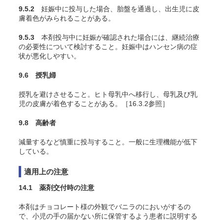
9.5.2
妊娠中に投与した場合、胎盤を通過し、出生児に皮
膚着色がみられることがある。
9.5.3
本剤投与中に妊娠が確認された場合には、継続治療
の必要性について検討すること。妊娠中はハンセン病の症
状が悪化しやすい。
9.6 授乳婦
授乳を避けさせること。ヒト母乳中へ移行し、母乳及び乳
児の皮膚が着色することがある。［16.3.2参照］
9.8 高齢者
減量するなど慎重に投与すること。一般に生理機能が低下
している。
適用上の注意
14.1 薬剤交付時の注意
本剤はチョコレート様の外観でバニラのにおいがするの
で、小児の手の届かない所に保管するよう患者に説明する