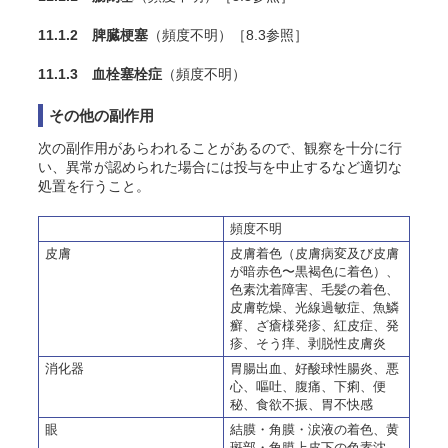
11.1.2 脾臓梗塞
（頻度不明）［8.3参照］
11.1.3 血栓塞栓症
（頻度不明）
その他の副作用
次の副作用があらわれることがあるので、観察を十分に行
い、異常が認められた場合には投与を中止するなど適切な
処置を行うこと。
頻度不明
皮膚
皮膚着色（皮膚病変及び皮膚
が暗赤色〜黒褐色に着色）、
色素沈着障害、毛髪の着色、
皮膚乾燥、光線過敏症、魚鱗
癬、
ざ
瘡様発疹、紅皮症、発
疹、
そう
痒、剥脱性皮膚炎
消化器
胃腸出血、好酸球性腸炎、悪
心、嘔吐、腹痛、下痢、便
秘、食欲不振、胃不快感
眼
結膜・角膜・涙液の着色、黄
斑部・角膜上皮下の色素沈