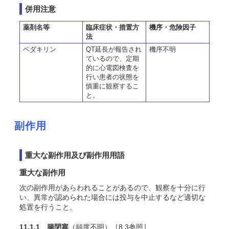
併用注意
薬剤名等
臨床症状・措置方
機序・危険因子
法
ベダキリン
QT延長が報告され
機序不明
ているので、定期
的に心電図検査を
行い患者の状態を
慎重に観察するこ
と。
副作用
重大な副作用及び副作用用語
重大な副作用
次の副作用があらわれることがあるので、観察を十分に行
い、異常が認められた場合には投与を中止するなど適切な
処置を行うこと。
11.1.1 腸閉塞
（頻度不明）［8.3参照］