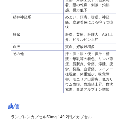
着、眼の乾燥・刺激・灼熱
感、視力低下
精神神経系
めまい、頭痛、嗜眠、神経
痛、皮膚着色による抑うつ症
状
肝臓
肝炎、黄疸、肝腫大、AST上
昇、ビリルビン上昇
血液
貧血、好酸球増多
その他
汗・痰・尿・便・鼻汁・精
液・母乳等の着色、リンパ節
症、膀胱炎、骨痛、浮腫、疲
労、発熱、血管痛、レイノー
様現象、体重減少、味覚障
害、モニリア口唇炎、低カリ
ウム血症、血糖値上昇、血沈
亢進、血清アルブミン増加
薬価
ランプレンカプセル50mg 149.2円／カプセル