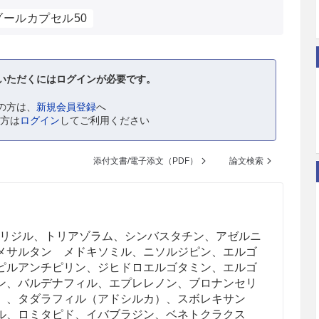
ゾールカプセル50
いただくにはログインが必要です。
の方は、
新規会員登録
へ
の方は
ログイン
してご利用ください
添付文書/電子添文（PDF）
論文検索
リジル、トリアゾラム、シンバスタチン、アゼルニ
メサルタン メドキソミル、ニソルジピン、エルゴ
ピルアンチピリン、ジヒドロエルゴタミン、エルゴ
ン、バルデナフィル、エプレレノン、ブロナンセリ
）、タダラフィル（アドシルカ）、スボレキサン
ル、ロミタピド、イバブラジン、ベネトクラクス