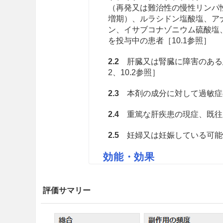
（再発又は難治性の慢性リンパ
増期）、ルラシドン塩酸塩、ア
ン、イサブコナゾニウム硫酸塩
を投与中の患者［10.1参照］
2.2
肝臓又は腎臓に障害のある患者
2、10.2参照］
2.3
本剤の成分に対して過敏症の既
2.4
重篤な肝疾患の現症、既往歴の
2.5
妊婦又は妊娠している可能性
効能・効果
［適応菌種］
評価サマリー
皮膚糸状菌（トリコフィトン
カンジダ属、マラセチア属、
リックス属、ホンセカエア属