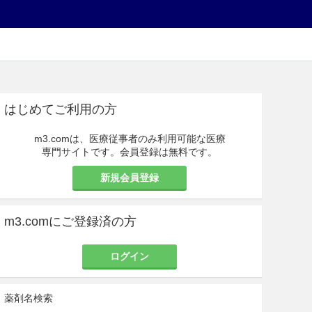
はじめてご利用の方
m3.comは、医療従事者のみ利用可能な医療
専門サイトです。会員登録は無料です。
新規会員登録
m3.comにご登録済の方
ログイン
薬剤名検索