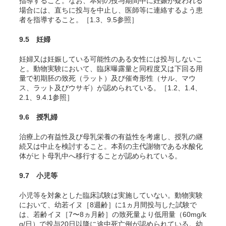
指導すること。なお、本剤の投与期間中に妊娠が疑われる
場合には、直ちに投与を中止し、医師等に連絡するよう患
者を指導すること。［1.3、9.5参照］
9.5 妊婦
妊婦又は妊娠している可能性のある女性には投与しないこ
と。動物実験において、臨床曝露量と同程度又は下回る用
量で初期胚の致死（ラット）及び催奇形性（サル、マウ
ス、ラット及びウサギ）が認められている
。［1.2、1.4、
2.1、9.4.1参照］
9.6 授乳婦
治療上の有益性及び母乳栄養の有益性を考慮し、授乳の継
続又は中止を検討すること。本剤の主代謝物である水酸化
体がヒト母乳中へ移行することが認められている。
9.7 小児等
小児等を対象とした臨床試験は実施していない。動物実験
において、幼若イヌ［8週齢］に1ヵ月間投与した試験で
は、若齢イヌ［7〜8ヵ月齢］の致死量より低用量（60mg/k
g/日）で投与20日以降に途中死亡例が認められている。幼