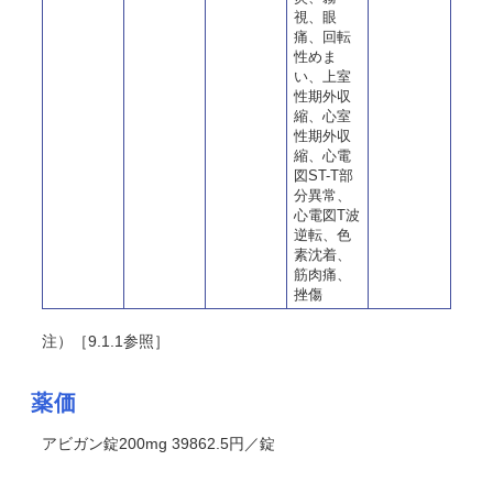
視、眼
痛、回転
性めま
い、上室
性期外収
縮、心室
性期外収
縮、心電
図ST-T部
分異常、
心電図T波
逆転、色
素沈着、
筋肉痛、
挫傷
注）［9.1.1参照］
薬価
アビガン錠200mg 39862.5円／錠