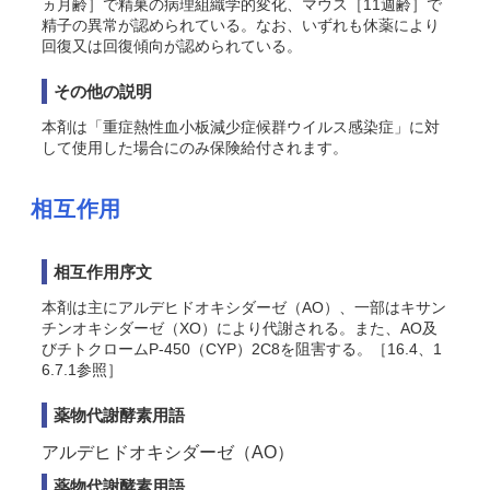
ヵ月齢］で精巣の病理組織学的変化、マウス［11週齢］で
精子の異常が認められている。なお、いずれも休薬により
回復又は回復傾向が認められている
。
その他の説明
本剤は
「重症熱性血小板減少症候群ウイルス感染症」に対
して使用した場合にのみ保険給付されます。
相互作用
相互作用序文
本剤は主にアルデヒドオキシダーゼ（AO）、一部はキサン
チンオキシダーゼ（XO）により代謝される。また、AO及
びチトクロームP-450（CYP）2C8を阻害する
。［16.4、1
6.7.1参照］
薬物代謝酵素用語
アルデヒドオキシダーゼ（AO）
薬物代謝酵素用語