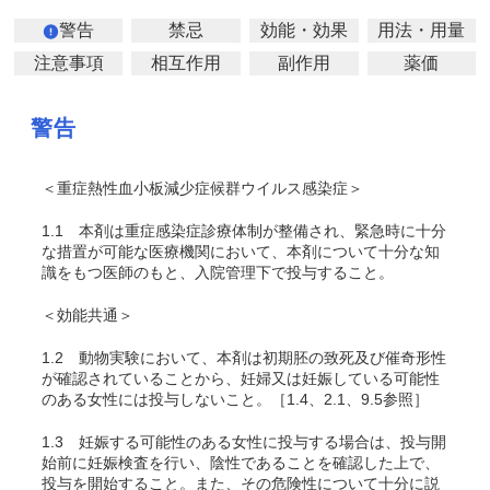
警告
禁忌
効能・効果
用法・用量
注意事項
相互作用
副作用
薬価
警告
＜重症熱性血小板減少症候群ウイルス感染症＞
1.1
本剤は重症感染症診療体制が整備され、緊急時に十分
な措置が可能な医療機関において、本剤について十分な知
識をもつ医師のもと、入院管理下で投与すること。
＜効能共通＞
1.2
動物実験において、本剤は初期胚の致死及び催奇形性
が確認されていることから、妊婦又は妊娠している可能性
のある女性には投与しないこと。［1.4、2.1、9.5参照］
1.3
妊娠する可能性のある女性に投与する場合は、投与開
始前に妊娠検査を行い、陰性であることを確認した上で、
投与を開始すること。また、その危険性について十分に説