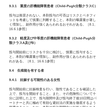
9.3.1 重度の肝機能障害患者（Child-Pugh分類クラスC）
投与は推奨されない。本剤投与の可否はリスクとベネフィ
ットを考慮して慎重に判断すること。本剤の曝露量が著し
く増加し、副作用が強くあらわれるおそれがある。［8.1、
16.6.1参照］
9.3.2 軽度及び中等度の肝機能障害患者（Child-Pugh分
類クラスA及びB）
投与開始前にリスクを十分に検討し、慎重に投与するこ
と。本剤の曝露量が増加し、副作用が強くあらわれるおそ
れがある。［8.1、16.6.1参照］
9.4 生殖能を有する者
9.4.1 妊娠する可能性のある女性
投与開始前に妊娠検査を行い、陰性であることを確認した
上で、投与を開始すること。また、その危険性について十
分に説明した上で、投与期間中及び投与終了後10日間はパ
ートナーと共に極めて有効な避妊法の実施を徹底するよう