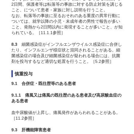
2日間、保護者等は転落等の事故に対する防止対策を講じる
こと、について患者・家族に対し説明を行うこと。
なお、転落等の事故に至るおそれのある重度の異常行動に
ついては、就学以降の小児・未成年者の男性で報告が多い
こと、発熱から2日間以内に発現することが多いこと、が知
られている。［11.1.1参照］
8.3
細菌感染症がインフルエンザウイルス感染症に合併し
たり、インフルエンザ様症状と混同されることがある。細
菌感染症の場合及び細菌感染症が疑われる場合には、抗菌
剤を投与するなど適切な処置を行うこと。［5.2参照］
慎重投与
9.1 合併症・既往歴等のある患者
9.1.1 痛風又は痛風の既往歴のある患者及び高尿酸血症の
ある患者
血中尿酸値が上昇し、痛風発作があらわれることがある。
［11.2参照］
9.3 肝機能障害患者