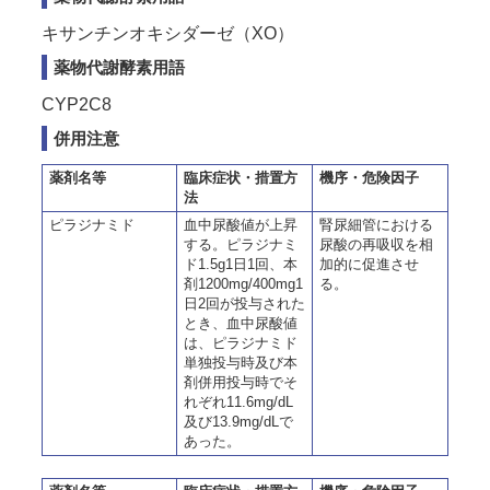
キサンチンオキシダーゼ（XO）
薬物代謝酵素用語
CYP2C8
併用注意
薬剤名等
臨床症状・措置方
機序・危険因子
法
ピラジナミド
血中尿酸値が上昇
腎尿細管における
する。ピラジナミ
尿酸の再吸収を相
ド1.5g1日1回、本
加的に促進させ
剤1200mg/400mg1
る。
日2回が投与された
とき、血中尿酸値
は、ピラジナミド
単独投与時及び本
剤併用投与時でそ
れぞれ11.6mg/dL
及び13.9mg/dLで
あった。