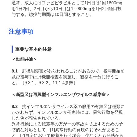
通常、成人にはファビピラビルとして1日目は1回1800mg
を1日2回、2日目から10日目は1回800mgを1日2回経口投
与する。総投与期間は10日間とすること。
注意事項
重要な基本的注意
＜効能共通＞
8.1
肝機能障害があらわれることがあるので、投与開始前
及び投与中は肝機能検査を実施し、観察を十分に行うこ
と。［9.3.1、9.3.2、11.1.4参照］
＜新型又は再興型インフルエンザウイルス感染症＞
8.2
抗インフルエンザウイルス薬の服用の有無又は種類に
かかわらず、インフルエンザ罹患時には、異常行動を発現
した例が報告されている。
異常行動による転落等の万が一の事故を防止するための予
防的な対応として、[1]異常行動の発現のおそれがあるこ
と、[2]自宅において療養を行う場合、少なくとも発熱から