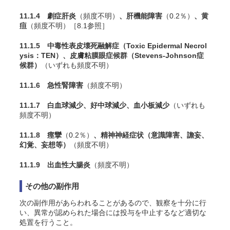
11.1.4 劇症肝炎
（頻度不明）
、肝機能障害
（0.2％）
、黄
疸
（頻度不明）［8.1参照］
11.1.5 中毒性表皮壊死融解症（Toxic Epidermal Necrol
ysis：TEN）、皮膚粘膜眼症候群（Stevens-Johnson症
候群）
（いずれも頻度不明）
11.1.6 急性腎障害
（頻度不明）
11.1.7 白血球減少、好中球減少、血小板減少
（いずれも
頻度不明）
11.1.8 痙攣
（0.2％）
、精神神経症状（意識障害、譫妄、
幻覚、妄想等）
（頻度不明）
11.1.9 出血性大腸炎
（頻度不明）
その他の副作用
次の副作用があらわれることがあるので、観察を十分に行
い、異常が認められた場合には投与を中止するなど適切な
処置を行うこと。