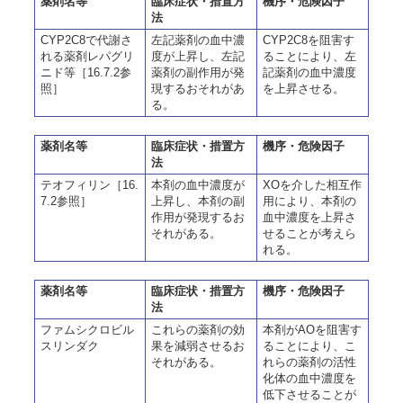
薬剤名等
臨床症状・措置方
機序・危険因子
法
CYP2C8で代謝さ
左記薬剤の血中濃
CYP2C8を阻害す
れる薬剤レパグリ
度が上昇し、左記
ることにより、左
ニド等［16.7.2参
薬剤の副作用が発
記薬剤の血中濃度
照］
現するおそれがあ
を上昇させる。
る。
薬剤名等
臨床症状・措置方
機序・危険因子
法
テオフィリン［16.
本剤の血中濃度が
XOを介した相互作
7.2参照］
上昇し、本剤の副
用により、本剤の
作用が発現するお
血中濃度を上昇さ
それがある。
せることが考えら
れる。
薬剤名等
臨床症状・措置方
機序・危険因子
法
ファムシクロビル
これらの薬剤の効
本剤がAOを阻害す
スリンダク
果を減弱させるお
ることにより、こ
それがある。
れらの薬剤の活性
化体の血中濃度を
低下させることが