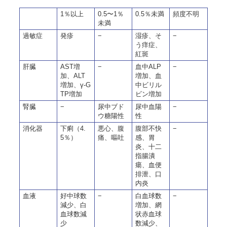
1％以上
0.5〜1％
0.5％未満
頻度不明
未満
過敏症
発疹
−
湿疹、そ
−
う痒症、
紅斑
肝臓
AST増
−
血中ALP
−
加、ALT
増加、血
増加、γ-G
中ビリル
TP増加
ビン増加
腎臓
−
尿中ブド
尿中血陽
−
ウ糖陽性
性
消化器
下痢（4.
悪心、腹
腹部不快
−
5％）
痛、嘔吐
感、胃
炎、十二
指腸潰
瘍、血便
排泄、口
内炎
血液
好中球数
−
白血球数
−
減少、白
増加、網
血球数減
状赤血球
少
数減少、