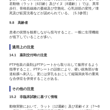
若動物（ラット［6日齢］及びイヌ［8週齢］）では、異常
歩行、骨格筋線維の萎縮及び空胞化、心乳頭筋の変性／壊
死及び鉱質沈着などが認められている
。［5.3参照］
9.8 高齢者
患者の状態を観察しながら投与すること。一般に生理機能
が低下していることが多い。
適用上の注意
14.1 薬剤交付時の注意
PTP包装の薬剤はPTPシートから取り出して服用するよう
指導すること。PTPシートの誤飲により、硬い鋭角部が食
道粘膜へ刺入し、更には穿孔をおこして縦隔洞炎等の重篤
な合併症を併発することがある。
その他の注意
15.2 非臨床試験に基づく情報
動物実験において、ラット［12週齢］及び若齢イヌ［7〜8