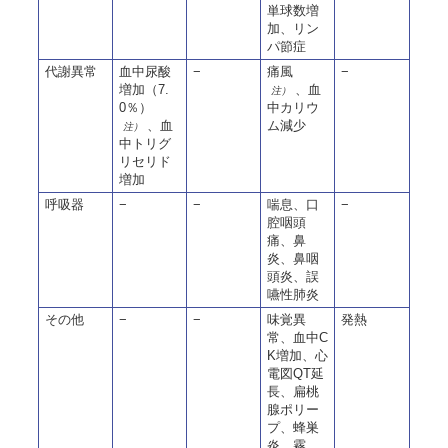
単球数増
加、リン
パ節症
代謝異常
血中尿酸
−
痛風
−
増加（7.
、血
注）
0％）
中カリウ
、血
ム減少
注）
中トリグ
リセリド
増加
呼吸器
−
−
喘息、口
−
腔咽頭
痛、鼻
炎、鼻咽
頭炎、誤
嚥性肺炎
その他
−
−
味覚異
発熱
常、血中C
K増加、心
電図QT延
長、扁桃
腺ポリー
プ、蜂巣
炎、霧