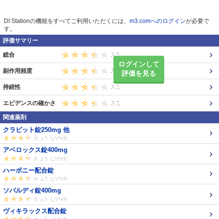
DI Stationの機能をすべてご利用いただくには、
m3.comへのログイン
が必要で
す。
評価サマリー
総合
ログインして
副作用頻度
評価を見る
持続性
エビデンスの確かさ
関連薬剤
クラビット錠250mg 他
アベロックス錠400mg
ハーボニー配合錠
ソバルディ錠400mg
ヴィキラックス配合錠