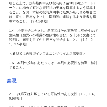
明した上で、投与期間中及び投与終了後10日間はパートナ
ーと共に極めて有効な避妊法の実施を徹底するよう指導す
ること。なお、本剤の投与期間中に妊娠が疑われる場合に
は、直ちに投与を中止し、医師等に連絡するよう患者を指
導すること。［9.4.1参照］
1.4
治療開始に先立ち、患者又はその家族等に有効性及び
危険性（胎児への曝露の危険性を含む）を十分に文書にて
説明し、同意を得てから投与を開始すること。［1.2、2.
1、9.5参照］
＜新型又は再興型インフルエンザウイルス感染症＞
1.5
本剤の投与にあたっては、本剤の必要性を慎重に検討
すること。
禁忌
2.1
妊婦又は妊娠している可能性のある女性［1.2、1.4、
9.5参照］