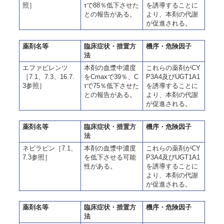
照］
τで88％低下させた
を誘導することに
との報告がある。
より、本剤の代謝
が促進される。
薬剤名等
臨床症状・措置方
機序・危険因子
法
エファビレンツ
本剤の血漿中濃度
これらの薬剤がCY
［7.1、7.3、16.7.
をCmaxで39％、C
P3A4及びUGT1A1
3参照］
τで75％低下させた
を誘導することに
との報告がある。
より、本剤の代謝
が促進される。
薬剤名等
臨床症状・措置方
機序・危険因子
法
ネビラピン［7.1、
本剤の血漿中濃度
これらの薬剤がCY
7.3参照］
を低下させる可能
P3A4及びUGT1A1
性がある。
を誘導することに
より、本剤の代謝
が促進される。
薬剤名等
臨床症状・措置方
機序・危険因子
法