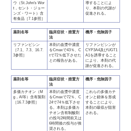
ウ（St.John's Wor
導することによ
t，セント・ジョー
り、本剤の代謝が
ンズ・ワート）含
促進される。
有食品［7.1参照］
薬剤名等
臨床症状・措置方
機序・危険因子
法
リファンピシン
本剤の血漿中濃度
リファンピシンが
［7.1、7.3、16.7.
をCmaxで43％、C
CYP3A4及びUGT1
3参照］
τで72％低下させた
A1を誘導すること
との報告がある。
により、本剤の代
謝が促進される。
薬剤名等
臨床症状・措置方
機序・危険因子
法
多価カチオン（M
本剤の血漿中濃度
これらの多価カチ
g，Al等）含有製剤
をCmaxで72％、C
オンと錯体を形成
［16.7.3参照］
24で74％低下させ
することにより、
る。本剤は多価カ
本剤の吸収が阻害
チオン含有制酸剤
される。
の投与2時間前又は
6時間後の投与が推
奨される。