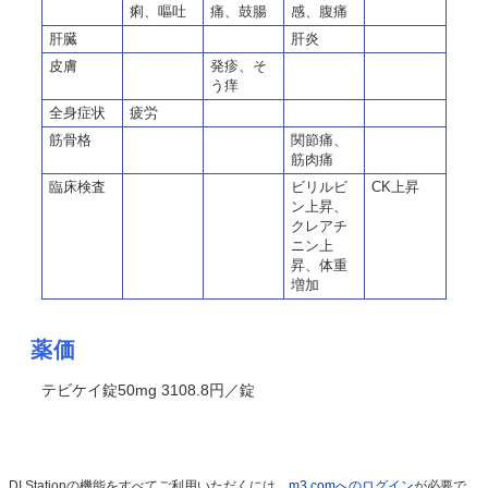
痢、嘔吐
痛、鼓腸
感、腹痛
肝臓
肝炎
皮膚
発疹、そ
う痒
全身症状
疲労
筋骨格
関節痛、
筋肉痛
臨床検査
ビリルビ
CK上昇
ン上昇、
クレアチ
ニン上
昇、体重
増加
薬価
テビケイ錠50mg 3108.8円／錠
DI Stationの機能をすべてご利用いただくには、
m3.comへのログイン
が必要で