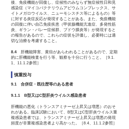
後、免疫機能が回復し、症候性のみならず無症候性日和見
感染症（マイコバクテリウムアビウムコンプレックス、サ
イトメガロウイルス、ニューモシスチス等によるもの）等
に対する炎症反応が発現することがある。また、免疫機能
の回復に伴い自己免疫疾患（甲状腺機能亢進症、多発性筋
炎、ギラン・バレー症候群、ブドウ膜炎等）が発現すると
の報告があるので、これらの症状を評価し、必要時には適
切な治療を考慮すること。
8.4
肝機能障害、黄疸があらわれることがあるので、定期
的に肝機能検査を行う等、観察を十分に行うこと。［9.1.
1、11.1.2参照］
慎重投与
9.1 合併症・既往歴等のある患者
9.1.1 B型又はC型肝炎ウイルス感染患者
肝機能の悪化（トランスアミナーゼ上昇又は増悪）のおそ
れがある。臨床試験において、B型又はC型肝炎ウイルス重
複感染患者では、トランスアミナーゼ上昇又は増悪の発現
頻度が非重複感染患者より高かった。［8.4、11.1.2参照］