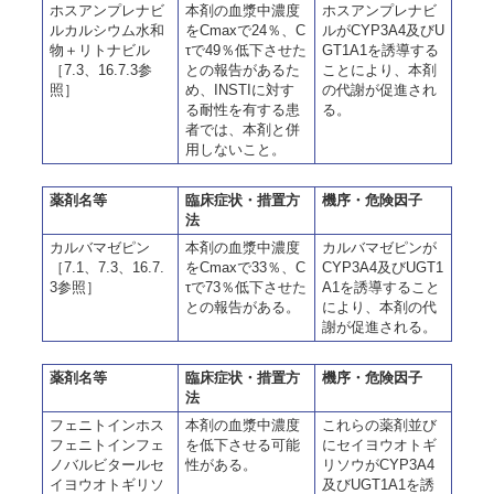
ホスアンプレナビ
本剤の血漿中濃度
ホスアンプレナビ
ルカルシウム水和
をCmaxで24％、C
ルがCYP3A4及びU
物＋リトナビル
τで49％低下させた
GT1A1を誘導する
［7.3、16.7.3参
との報告があるた
ことにより、本剤
照］
め、INSTIに対す
の代謝が促進され
る耐性を有する患
る。
者では、本剤と併
用しないこと。
薬剤名等
臨床症状・措置方
機序・危険因子
法
カルバマゼピン
本剤の血漿中濃度
カルバマゼピンが
［7.1、7.3、16.7.
をCmaxで33％、C
CYP3A4及びUGT1
3参照］
τで73％低下させた
A1を誘導すること
との報告がある。
により、本剤の代
謝が促進される。
薬剤名等
臨床症状・措置方
機序・危険因子
法
フェニトインホス
本剤の血漿中濃度
これらの薬剤並び
フェニトインフェ
を低下させる可能
にセイヨウオトギ
ノバルビタールセ
性がある。
リソウがCYP3A4
イヨウオトギリソ
及びUGT1A1を誘