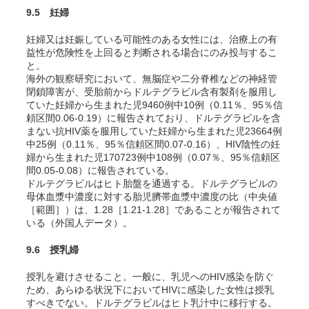
9.5 妊婦
妊婦又は妊娠している可能性のある女性には、治療上の有
益性が危険性を上回ると判断される場合にのみ投与するこ
と。
海外の観察研究において、無脳症や二分脊椎などの神経管
閉鎖障害が、受胎前からドルテグラビル含有製剤を服用し
ていた妊婦から生まれた児9460例中10例（0.11％、95％信
頼区間0.06-0.19）に報告されており、ドルテグラビルを含
まない抗HIV薬を服用していた妊婦から生まれた児23664例
中25例（0.11％、95％信頼区間0.07-0.16）、HIV陰性の妊
婦から生まれた児170723例中108例（0.07％、95％信頼区
間0.05-0.08）に報告されている
。
ドルテグラビルはヒト胎盤を通過する。ドルテグラビルの
母体血漿中濃度に対する胎児臍帯血漿中濃度の比（中央値
［範囲］）は、1.28［1.21-1.28］であることが報告されて
いる
（外国人データ）。
9.6 授乳婦
授乳を避けさせること。一般に、乳児へのHIV感染を防ぐ
ため、あらゆる状況下においてHIVに感染した女性は授乳
すべきでない。ドルテグラビルはヒト乳汁中に移行する。