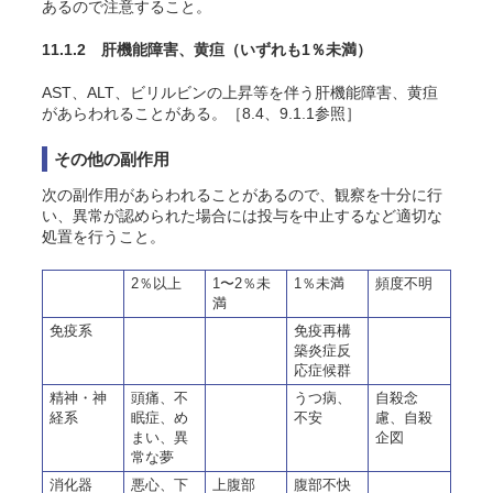
あるので注意すること。
11.1.2 肝機能障害、黄疸
（いずれも1％未満）
AST、ALT、ビリルビンの上昇等を伴う肝機能障害、黄疸
があらわれることがある。［8.4、9.1.1参照］
その他の副作用
次の副作用があらわれることがあるので、観察を十分に行
い、異常が認められた場合には投与を中止するなど適切な
処置を行うこと。
2％以上
1〜2％未
1％未満
頻度不明
満
免疫系
免疫再構
築炎症反
応症候群
精神・神
頭痛、不
うつ病、
自殺念
経系
眠症、め
不安
慮、自殺
まい、異
企図
常な夢
消化器
悪心、下
上腹部
腹部不快