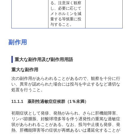
る。注意深く観察
し、必要に応じて
メトホルミンを減
量する等慎重に投
与すること。
副作用
重大な副作用及び副作用用語
重大な副作用
次の副作用があらわれることがあるので、観察を十分に行
い、異常が認められた場合には投与を中止するなど適切な
処置を行うこと。
11.1.1 薬剤性過敏症症候群
（1％未満）
初期症状として発疹、発熱がみられ、さらに肝機能障害、
リンパ節腫脹、好酸球増多等を伴う遅発性の重篤な過敏症
状があらわれることがある。なお、投与中止後も発疹、発
熱、肝機能障害等の症状が再燃あるいは遷延化することが