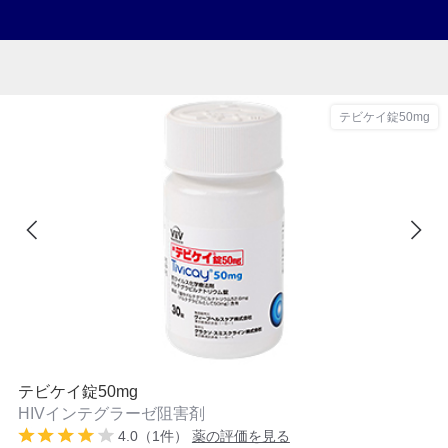
テビケイ錠50mg
テビケイ錠50mg
HIVインテグラーゼ阻害剤
4.0（1件）
薬の評価を見る