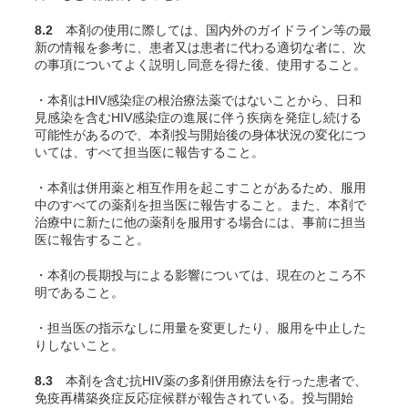
8.2
本剤の使用に際しては、国内外のガイドライン等の最
新の情報を参考に、患者又は患者に代わる適切な者に、次
の事項についてよく説明し同意を得た後、使用すること。
・本剤はHIV感染症の根治療法薬ではないことから、日和
見感染を含むHIV感染症の進展に伴う疾病を発症し続ける
可能性があるので、本剤投与開始後の身体状況の変化につ
いては、すべて担当医に報告すること。
・本剤は併用薬と相互作用を起こすことがあるため、服用
中のすべての薬剤を担当医に報告すること。また、本剤で
治療中に新たに他の薬剤を服用する場合には、事前に担当
医に報告すること。
・本剤の長期投与による影響については、現在のところ不
明であること。
・担当医の指示なしに用量を変更したり、服用を中止した
りしないこと。
8.3
本剤を含む抗HIV薬の多剤併用療法を行った患者で、
免疫再構築炎症反応症候群が報告されている。投与開始