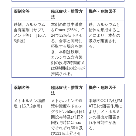
薬剤名等
臨床症状・措置方
機序・危険因子
法
鉄剤、カルシウム
本剤の血漿中濃度
鉄、カルシウムと
含有製剤（サプリ
をCmaxで35％、C
錯体を形成するこ
メント等）［16.7.
24で32％低下させ
とにより、本剤の
3参照］
る。食事と同時に
吸収が阻害され
摂取する場合を除
る。
き、本剤は鉄剤、
カルシウム含有製
剤の投与2時間前又
は6時間後の投与が
推奨される。
薬剤名等
臨床症状・措置方
機序・危険因子
法
メトホルミン塩酸
メトホルミンの血
本剤のOCT2及びM
塩［16.7.2参照］
漿中濃度をドルテ
ATE1の阻害作用に
グラビル50mg1日1
より、メトホルミ
回投与時及び1日2
ンの排出が阻害さ
回投与時にCmax
れる可能性があ
でそれぞれ66％及
る。
び111％上昇させ