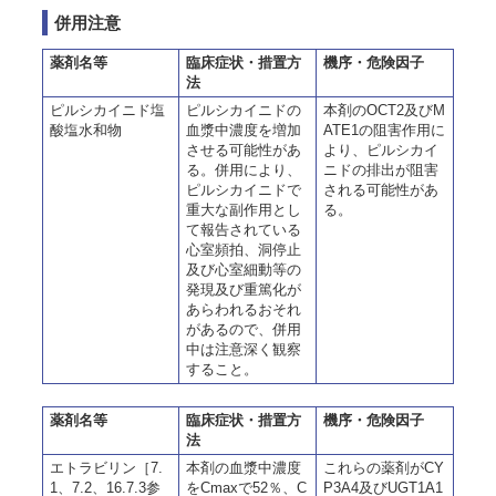
併用注意
薬剤名等
臨床症状・措置方
機序・危険因子
法
ピルシカイニド塩
ピルシカイニドの
本剤のOCT2及びM
酸塩水和物
血漿中濃度を増加
ATE1の阻害作用に
させる可能性があ
より、ピルシカイ
る。併用により、
ニドの排出が阻害
ピルシカイニドで
される可能性があ
重大な副作用とし
る。
て報告されている
心室頻拍、洞停止
及び心室細動等の
発現及び重篤化が
あらわれるおそれ
があるので、併用
中は注意深く観察
すること。
薬剤名等
臨床症状・措置方
機序・危険因子
法
エトラビリン［7.
本剤の血漿中濃度
これらの薬剤がCY
1、7.2、16.7.3参
をCmaxで52％、C
P3A4及びUGT1A1