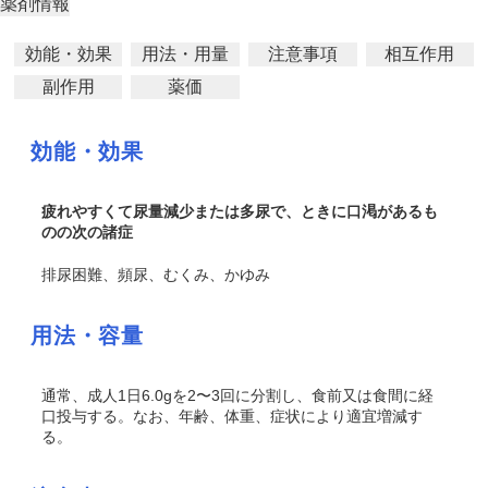
薬剤情報
効能・効果
用法・用量
注意事項
相互作用
副作用
薬価
効能・効果
疲れやすくて尿量減少または多尿で、ときに口渇があるも
のの次の諸症
排尿困難、頻尿、むくみ、かゆみ
用法・容量
通常、成人1日6.0gを2〜3回に分割し、食前又は食間に経
口投与する。なお、年齢、体重、症状により適宜増減す
る。