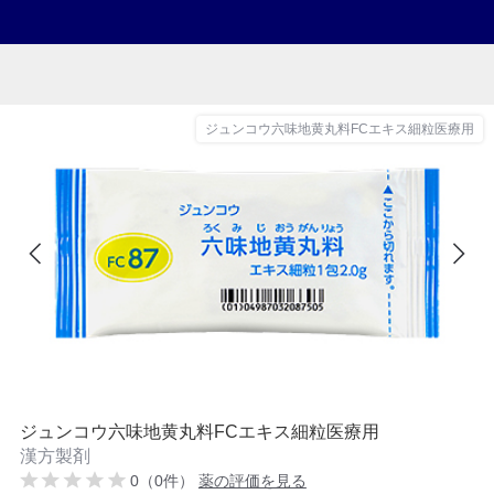
ジュンコウ六味地黄丸料FCエキス細粒医療用
ジュンコウ六味地黄丸料FCエキス細粒医療用
漢方製剤
0（0件）
薬の評価を見る