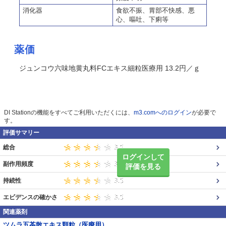
消化器
食欲不振、胃部不快感、悪
心、嘔吐、下痢等
薬価
ジュンコウ六味地黄丸料FCエキス細粒医療用 13.2円／ｇ
DI Stationの機能をすべてご利用いただくには、
m3.comへのログイン
が必要で
す。
評価サマリー
総合
ログインして
副作用頻度
評価を見る
持続性
エビデンスの確かさ
関連薬剤
ツムラ五苓散エキス顆粒（医療用）