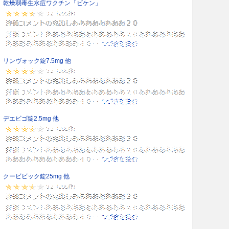
乾燥弱毒生水痘ワクチン「ビケン」
リンヴォック錠7.5mg 他
デエビゴ錠2.5mg 他
クービビック錠25mg 他