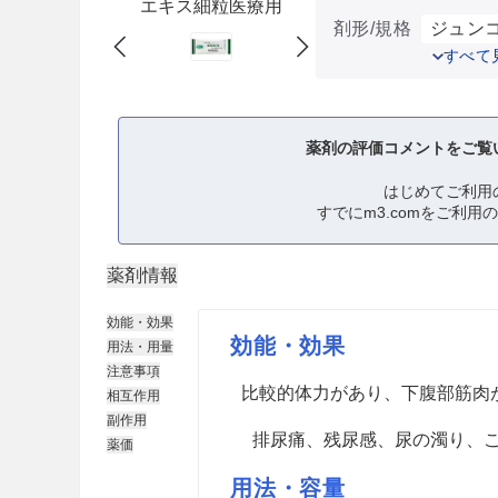
エキス細粒医療用
剤形/規格
ジュンコ
すべて
薬剤の評価コメントをご覧
はじめてご利用
すでにm3.comをご利用
薬剤情報
効能・効果
効能・効果
用法・用量
注意事項
比較的体力があり、下腹部筋肉
相互作用
副作用
排尿痛、残尿感、尿の濁り、
薬価
用法・容量