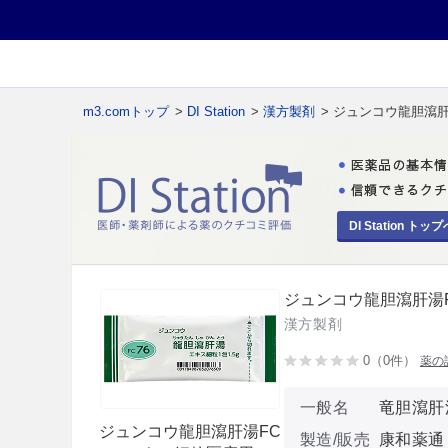
m3.comトップ
>
DI Station
>
漢方製剤
> ジュンコウ龍胆瀉
DI Station トップ
ジュンコウ龍胆瀉肝湯
漢方製剤
0（0件）
薬の
一般名
竜胆瀉肝
ジュンコウ龍胆瀉肝湯FC
製造/販売
康和薬通