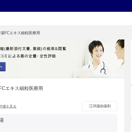
肝湯FCエキス細粒医療用
へ
FCエキス細粒医療用
同薬効薬剤
評価を見る
湯