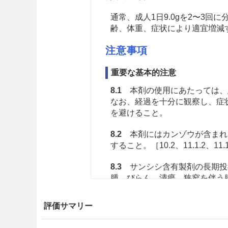
通常、成人1日9.0gを2〜3
齢、体重、症状により適宜増減
注意事項
重要な基本的注意
8.1
本剤の使用にあたっては、
なお、経過を十分に観察し、症
を避けること。
8.2
本剤にはカンゾウが含まれ
すること。［10.2、11.1.2、11.
8.3
サンシシ含有製剤の長期投
腫、びらん、潰瘍、狭窄を伴う
投与する場合にあっては、定期
い。［11.1.5参照］
評価サマリー
8.4
他の漢方製剤等を併用する