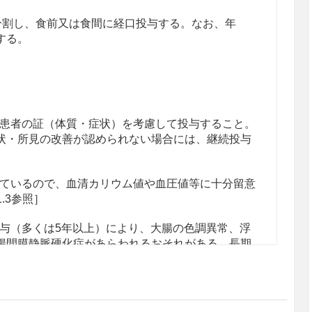
回に分割し、食前又は食間に経口投与する。なお、年
する。
患者の証（体質・症状）を考慮して投与すること。
状・所見の改善が認められない場合には、継続投与
ているので、血清カリウム値や血圧値等に十分留意
1.3参照］
与（多くは5年以上）により、大腸の色調異常、浮
腸間膜静脈硬化症があらわれるおそれがある。長期
的にCT、大腸内視鏡等の検査を行うことが望まし
場合は、含有生薬の重複に注意すること。