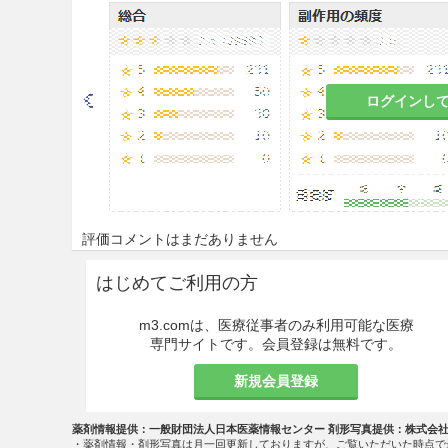
慎重投与
9.1 合併症・既往歴等のある
ログインし
9.1.1 著しく胃腸の虚弱な患
食欲不振、胃部不快感、悪心
9.1.2 食欲不振、悪心、嘔
これらの症状が悪化するおそ
評価コメントはまだありません
9.5 妊婦
はじめてご利用の方
妊婦又は妊娠している可能性
m3.comは、医療従事者のみ利用可能な医療
と判断される場合にのみ投与
専門サイトです。会員登録は無料です。
9.6 授乳婦
新規会員登録
治療上の有益性及び母乳栄養
薬剤情報提供：一般財団法人日本医薬情報センター 剤形写真提供：株式会
こと。
・薬剤情報・剤形写真は月一回更新しておりますが、ご覧いただいた時点で