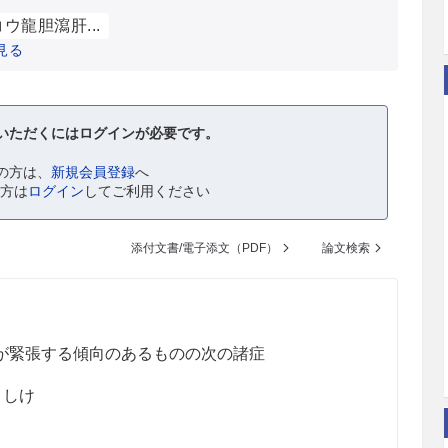
ウ龍胆瀉肝...
見る
いただくにはログインが必要です。
の方は、
新規会員登録
へ
の方は
ログイン
してご利用ください
添付文書/電子添文（PDF）
論文検索
が緊張する傾向のあるものの次の諸症
こしけ