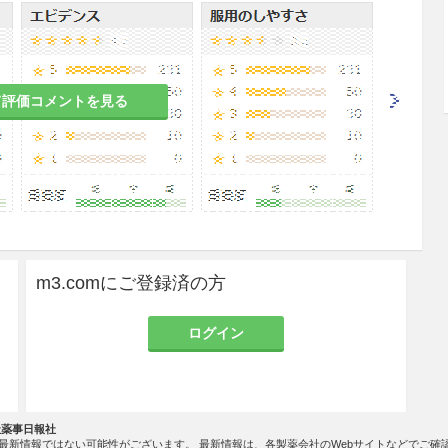
患者
て評価コメントを見る
者
、嘔吐、下痢等があらわれるおそれがある。
吐のある患者
れがある。
m3.comにご登録済の方
のある女性には、治療上の有益性が危険性を上回る
ログイン
すること。
の有益性を考慮し、授乳の継続又は中止を検討する
社薬事日報社
最新情報ではない可能性がございます。 最新情報は、各製薬会社のWebサイトなどでご確