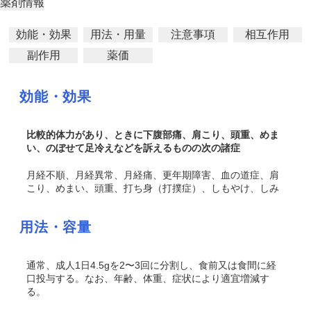
薬剤情報
効能・効果
用法・用量
注意事項
相互作用
副作用
薬価
効能・効果
比較的体力があり、ときに下腹部痛、肩こり、頭重、めま
い、のぼせて足冷えなどを訴えるものの次の諸症
月経不順、月経異常、月経痛、更年期障害、血の道症、肩
こり、めまい、頭重、打ち身（打撲症）、しもやけ、しみ
用法・容量
通常、成人1日4.5gを2〜3回に分割し、食前又は食間に経
口投与する。なお、年齢、体重、症状により適宜増減す
る。