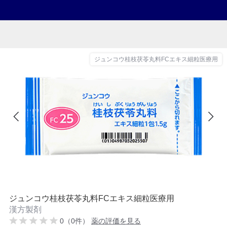
ジュンコウ桂枝茯苓丸料FCエキス細粒医療用
ジュンコウ桂枝茯苓丸料FCエキス細粒医療用
漢方製剤
0（0件）
薬の評価を見る