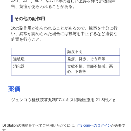
AST、ALT、Al-P、γ-GTP等の著しい上昇を伴う肝機能障
害、黄疸があらわれることがある。
その他の副作用
次の副作用があらわれることがあるので、観察を十分に行
い、異常が認められた場合には投与を中止するなど適切な
処置を行うこと。
頻度不明
過敏症
発疹、発赤、
そう
痒等
消化器
食欲不振、胃部不快感、悪
心、下痢等
薬価
ジュンコウ桂枝茯苓丸料FCエキス細粒医療用 21.3円／ｇ
DI Stationの機能をすべてご利用いただくには、
m3.comへのログイン
が必要で
す。