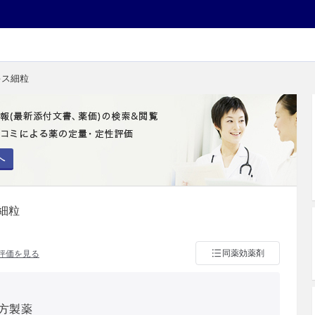
キス細粒
へ
細粒
同薬効薬剤
評価を見る
方製薬