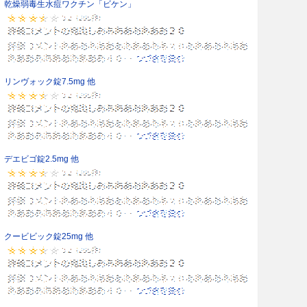
乾燥弱毒生水痘ワクチン「ビケン」
リンヴォック錠7.5mg 他
デエビゴ錠2.5mg 他
クービビック錠25mg 他