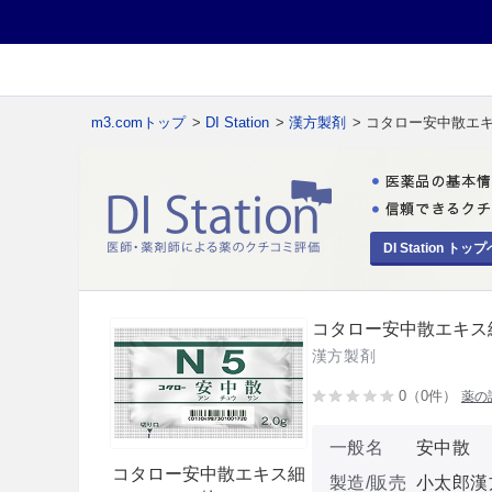
m3.comトップ
>
DI Station
>
漢方製剤
> コタロー安中散エ
DI Station トップ
コタロー安中散エキス
漢方製剤
0（0件）
薬の
一般名
安中散
コタロー安中散エキス細
製造/販売
小太郎漢