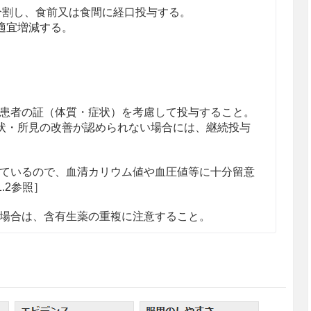
回に分割し、食前又は食間に経口投与する。
適宜増減する。
患者の証（体質・症状）を考慮して投与すること。
状・所見の改善が認められない場合には、継続投与
ているので、血清カリウム値や血圧値等に十分留意
1.2参照］
場合は、含有生薬の重複に注意すること。
のある女性には、治療上の有益性が危険性を上回る