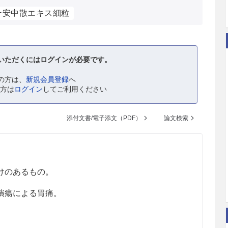
ー安中散エキス細粒
いただくにはログインが必要です。
の方は、
新規会員登録
へ
の方は
ログイン
してご利用ください
添付文書/電子添文（PDF）
論文検索
けのあるもの。
潰瘍による胃痛。