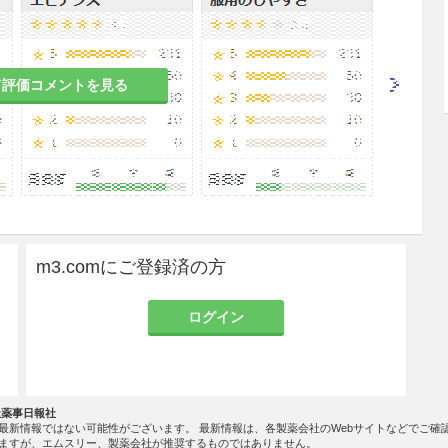
すること。
て評価コメントを見る
の有益性を考慮し、授乳の継続又は中止を検討する
は実施していない。
m3.comにご登録済の方
一般に生理機能が低下している。
ログイン
きるだけ湿気を避け、直射日光の当たらない涼し
社薬事日報社
、取扱いに注意すること。
最新情報ではない可能性がございます。 最新情報は、各製薬会社のWebサイトなどでご確
ますが、エムスリー、製薬会社が推奨するものではありません。