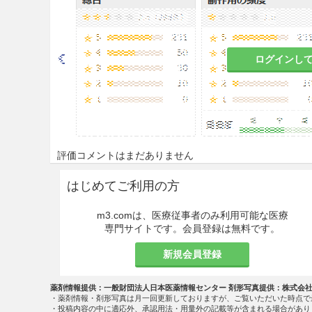
と判断される場合にのみ投与
9.6 授乳婦
ログインし
治療上の有益性及び母乳栄養
こと。
9.7 小児等
小児等を対象とした臨床試験
評価コメントはまだありません
9.8 高齢者
はじめてご利用の方
減量するなど注意すること。
m3.comは、医療従事者のみ利用可能な医療
取扱上の注意
専門サイトです。会員登録は無料です。
20.1
本剤の品質を保つため、で
新規会員登録
い所に保管すること。
薬剤情報提供：一般財団法人日本医薬情報センター 剤形写真提供：株式会
20.2
開封後は特に湿気を避け
・薬剤情報・剤形写真は月一回更新しておりますが、ご覧いただいた時点で
・投稿内容の中に適応外、承認用法・用量外の記載等が含まれる場合があり