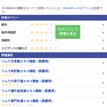
DI Stationの機能をすべてご利用いただくには、
m3.comへのログイン
が必要で
す。
評価サマリー
総合
ログインして
副作用頻度
評価を見る
持続性
エビデンスの確かさ
関連薬剤
ツムラ五苓散エキス顆粒（医療用）
ツムラ抑肝散エキス顆粒（医療用）
ツムラ六君子湯エキス顆粒（医療用）
ツムラ補中益気湯エキス顆粒（医療用）
ツムラ麦門冬湯エキス顆粒（医療用）