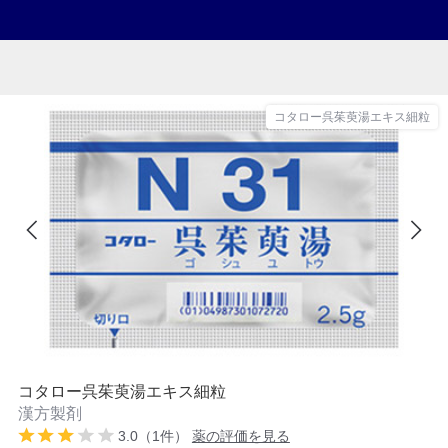
コタロー呉茱萸湯エキス細粒
コタロー呉茱萸湯エキス細粒
漢方製剤
3.0（1件）
薬の評価を見る