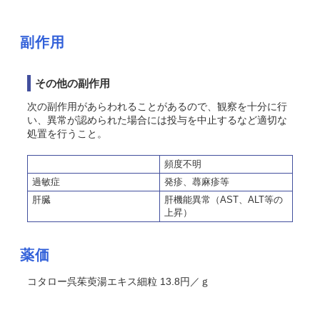
副作用
その他の副作用
次の副作用があらわれることがあるので、観察を十分に行
い、異常が認められた場合には投与を中止するなど適切な
処置を行うこと。
頻度不明
過敏症
発疹、蕁麻疹等
肝臓
肝機能異常（AST、ALT等の
上昇）
薬価
コタロー呉茱萸湯エキス細粒 13.8円／ｇ