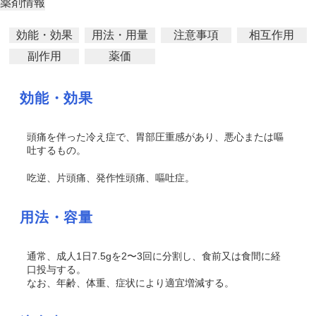
薬剤情報
効能・効果
用法・用量
注意事項
相互作用
副作用
薬価
効能・効果
頭痛を伴った冷え症で、胃部圧重感があり、悪心または嘔
吐するもの。
吃逆、片頭痛、発作性頭痛、嘔吐症。
用法・容量
通常、成人1日7.5gを2〜3回に分割し、食前又は食間に経
口投与する。
なお、年齢、体重、症状により適宜増減する。