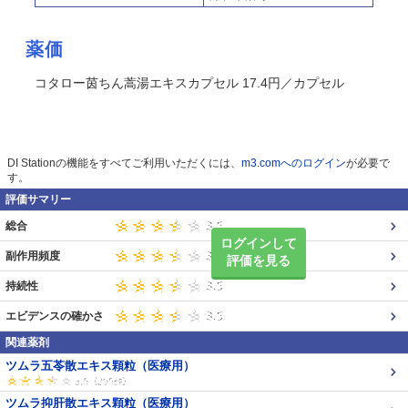
薬価
コタロー茵ちん蒿湯エキスカプセル 17.4円／カプセル
DI Stationの機能をすべてご利用いただくには、
m3.comへのログイン
が必要で
す。
評価サマリー
総合
ログインして
副作用頻度
評価を見る
持続性
エビデンスの確かさ
関連薬剤
ツムラ五苓散エキス顆粒（医療用）
ツムラ抑肝散エキス顆粒（医療用）