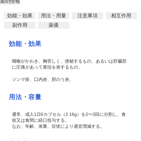
薬剤情報
効能・効果
用法・用量
注意事項
相互作用
副作用
薬価
効能・効果
咽喉がかわき、胸苦しく、便秘するもの、あるいは肝臓部
に圧痛があって黄疸を発するもの。
ジンマ疹、口内炎、胆
のう
炎。
用法・容量
通常、成人1日6カプセル（2.16g）を2〜3回に分割し、食
前又は食間に経口投与する。
なお、年齢、体重、症状により適宜増減する。