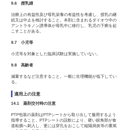
9.6 授乳婦
治療上の有益性及び母乳栄養の有益性を考慮し、授乳の継
続又は中止を検討すること。本剤に含まれるダイオウ中の
アントラキノン誘導体が母乳中に移行し、乳児の下痢を起
こすことがある。
9.7 小児等
小児等を対象とした臨床試験は実施していない。
9.8 高齢者
減量するなど注意すること。一般に生理機能が低下してい
る。
適用上の注意
14.1 薬剤交付時の注意
PTP包装の薬剤はPTPシートから取り出して服用するよう
指導すること。PTPシートの誤飲により、硬い鋭角部が食
道粘膜へ刺入し、更には穿孔をおこして縦隔洞炎等の重篤