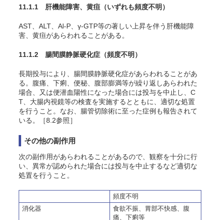
11.1.1 肝機能障害、黄疸
（いずれも頻度不明）
AST、ALT、Al-P、γ-GTP等の著しい上昇を伴う肝機能障
害、黄疸があらわれることがある。
11.1.2 腸間膜静脈硬化症
（頻度不明）
長期投与により、腸間膜静脈硬化症があらわれることがあ
る。腹痛、下痢、便秘、腹部膨満等が繰り返しあらわれた
場合、又は便潜血陽性になった場合には投与を中止し、C
T、大腸内視鏡等の検査を実施するとともに、適切な処置
を行うこと。なお、腸管切除術に至った症例も報告されて
いる。［8.2参照］
その他の副作用
次の副作用があらわれることがあるので、観察を十分に行
い、異常が認められた場合には投与を中止するなど適切な
処置を行うこと。
頻度不明
消化器
食欲不振、胃部不快感、腹
痛、下痢等