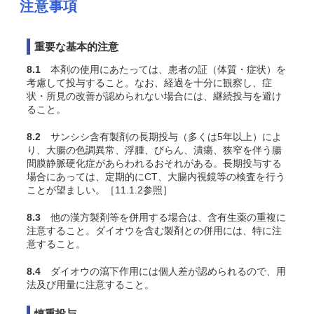
注意事項
重要な基本的注意
8.1
本剤の使用にあたっては、患者の証（体質・症状）を
考慮して投与すること。なお、経過を十分に観察し、症
状・所見の改善が認められない場合には、継続投与を避け
ること。
8.2
サンシシ含有製剤の長期投与（多くは5年以上）によ
り、大腸の色調異常、浮腫、びらん、潰瘍、狭窄を伴う腸
間膜静脈硬化症があらわれるおそれがある。長期投与する
場合にあっては、定期的にCT、大腸内視鏡等の検査を行う
ことが望ましい。［11.1.2参照］
8.3
他の漢方製剤等を併用する場合は、含有生薬の重複に
注意すること。ダイオウを含む製剤との併用には、特に注
意すること。
8.4
ダイオウの瀉下作用には個人差が認められるので、用
法及び用量に注意すること。
慎重投与