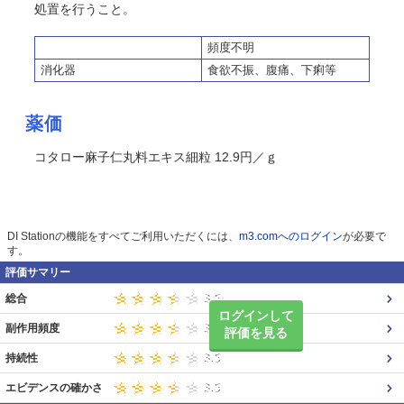
処置を行うこと。
頻度不明
消化器
食欲不振、腹痛、下痢等
薬価
コタロー麻子仁丸料エキス細粒 12.9円／ｇ
DI Stationの機能をすべてご利用いただくには、
m3.comへのログイン
が必要で
す。
評価サマリー
総合
ログインして
副作用頻度
評価を見る
持続性
エビデンスの確かさ