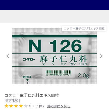
コタロー麻子仁丸料エキス細粒
コタロー麻子仁丸料エキス細粒
漢方製剤
4.0（1件）
薬の評価を見る