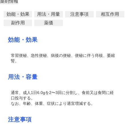
薬剤情報
効能・効果
用法・用量
注意事項
相互作用
副作用
薬価
効能・効果
常習便秘、急性便秘、病後の便秘、便秘に伴う痔核、萎縮
腎。
用法・容量
通常、成人1日6.0gを2〜3回に分割し、食前又は食間に経
口投与する。
なお、年齢、体重、症状により適宜増減する。
注意事項