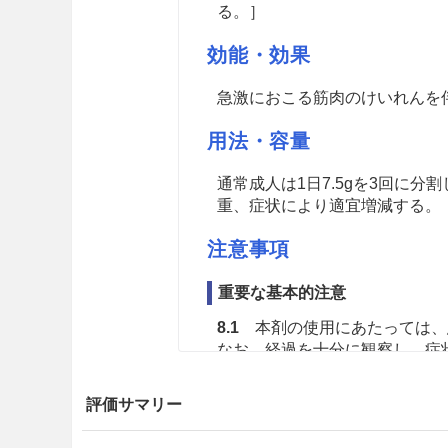
る。］
効能・効果
急激におこる筋肉のけいれんを
用法・容量
通常成人は1日7.5gを3回に
重、症状により適宜増減する。
注意事項
重要な基本的注意
8.1
本剤の使用にあたっては、
なお、経過を十分に観察し、症
を避けること。
評価サマリー
8.2
本剤にはカンゾウが含まれ
すること。［10.2、11.1.2、11.