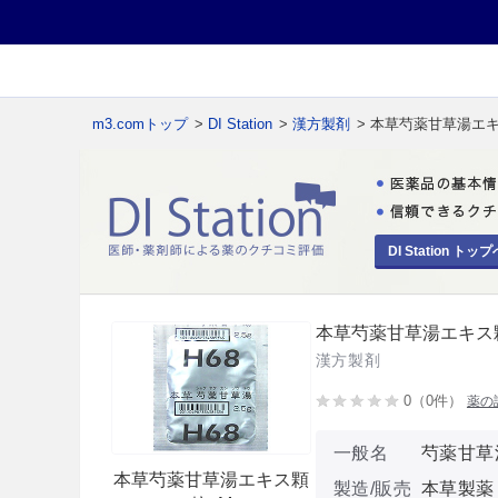
m3.comトップ
>
DI Station
>
漢方製剤
> 本草芍薬甘草湯エ
DI Station トップ
本草芍薬甘草湯エキス
漢方製剤
0（0件）
薬の
一般名
芍薬甘草
本草芍薬甘草湯エキス顆
製造/販売
本草製薬