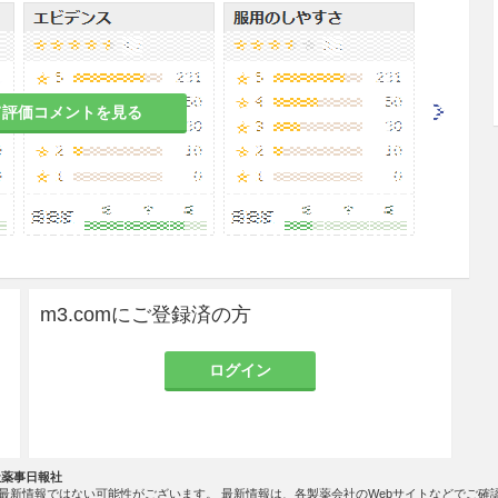
場合は、含有生薬の重複に注意すること。
て評価コメントを見る
のある女性には、治療上の有益性が危険性を上回る
すること。
の有益性を考慮し、授乳の継続又は中止を検討する
m3.comにご登録済の方
ログイン
は実施していない。
社薬事日報社
一般に生理機能が低下している。
最新情報ではない可能性がございます。 最新情報は、各製薬会社のWebサイトなどでご確