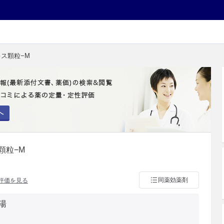
キス顆粒−M
へ
顆粒−M
同薬効薬剤
評価を見る
湯