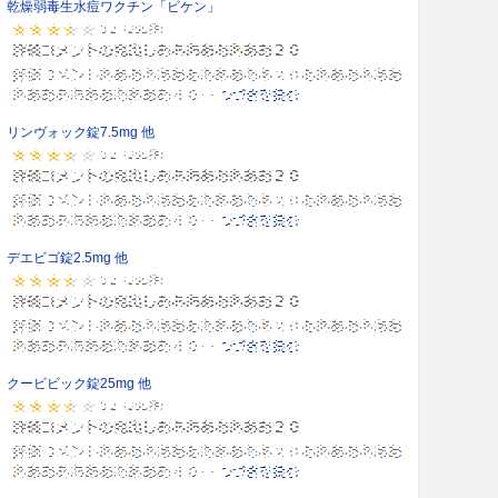
乾燥弱毒生水痘ワクチン「ビケン」
リンヴォック錠7.5mg 他
デエビゴ錠2.5mg 他
クービビック錠25mg 他