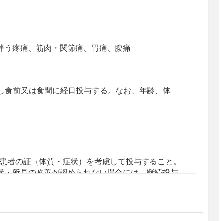
伴う疼痛、筋肉・関節痛、胃痛、腹痛
分割し食前又は食間に経口投与する。なお、年齢、体
患者の証（体質・症状）を考慮して投与すること。
状・所見の改善が認められない場合には、継続投与
ているので、血清カリウム値や血圧値等に十分留意
1.4参照］