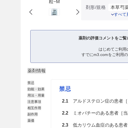
粒−M
剤形/規格
本草芍薬
すべて
薬剤の評価コメントをご覧
はじめてご利用
すでにm3.comをご利用
薬剤情報
禁忌
禁忌
効能・効果
用法・用量
2.1
アルドステロン症の患者［
注意事項
相互作用
2.2
ミオパチーのある患者［当
副作用
薬価
2.3
低カリウム血症のある患者