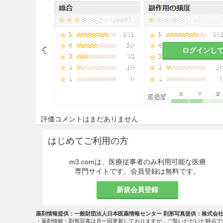
8.3
他の漢方製剤等を併用する
慎重投与
ログインし
9.5 妊婦
妊婦又は妊娠している可能性
と判断される場合にのみ投与
9.6 授乳婦
評価コメントはまだありません
治療上の有益性及び母乳栄養
こと。
はじめてご利用の方
9.7 小児等
m3.comは、医療従事者のみ利用可能な医療
専門サイトです。会員登録は無料です。
小児等を対象とした臨床試験
新規会員登録
9.8 高齢者
薬剤情報提供：一般財団法人日本医薬情報センター 剤形写真提供：株式会
減量するなど注意すること。
・薬剤情報・剤形写真は月一回更新しておりますが、ご覧いただいた時点で